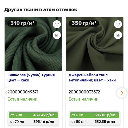
Другие ткани в этом оттенке:
310 гр/м²
350 гр/м²
Кашкорсе (чулок) Турция,
Джерси нейлон твил
цвет — хаки
антипиллинг, цвет — хаки
2000000069371
2000000033372
Есть в наличии
Есть в наличии
от 3 мп
433.49 р/мп
от 6 мп
583.05 р/мп
от 70 мп
395.46 р/мп
от 50 мп
532.35 р/мп