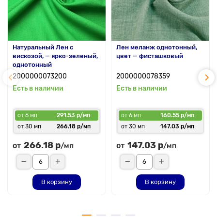
Натуральный Лен с
Лен меланж однотонный,
вискозой, — ярко-зеленый,
цвет — фисташковый
однотонный
2000000073200
2000000078359
Есть в наличии
Есть в наличии
от 6 мп
291.53 р/мп
от 6 мп
160.55 р/мп
от 30 мп
266.18 р/мп
от 30 мп
147.03 р/мп
266.18 р
147.03 р
от
от
/мп
/мп
В корзину
В корзину