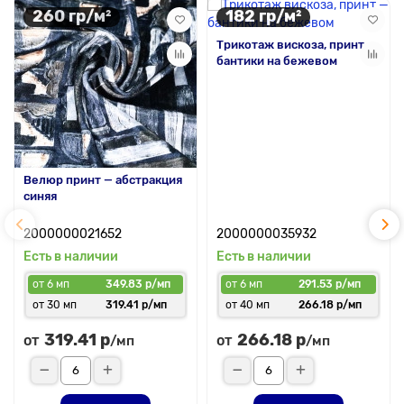
260 гр/м²
182 гр/м²
Трикотаж вискоза, принт —
бантики на бежевом
Велюр принт — абстракция
синяя
2000000021652
2000000035932
Есть в наличии
Есть в наличии
от 6 мп
349.83 р/мп
от 6 мп
291.53 р/мп
от 30 мп
319.41 р/мп
от 40 мп
266.18 р/мп
319.41 р
266.18 р
от
от
/мп
/мп