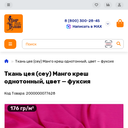
8 (800) 300-28-45
Написать в MAX
Ткань цея (cey) Манго креш однотонный, цвет — фуксия
Ткань цея (cey) Манго креш
однотонный, цвет — фуксия
Код Товара: 2000000077628
176 гр/м²