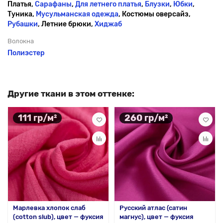
Платья,
Сарафаны
,
Для летнего платья
,
Блузки
,
Юбки
,
Туника,
Мусульманская одежда
, Костюмы оверсайз,
Рубашки
, Летние брюки,
Хиджаб
Волокна
Полиэстер
Другие ткани в этом оттенке:
111 гр/м²
260 гр/м²
Марлевка хлопок слаб
Русский атлас (сатин
(cotton slub), цвет — фуксия
магнус), цвет — фуксия