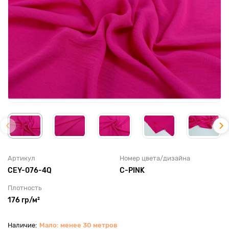
Артикул
Номер цвета/дизайна
CEY-076-4Q
С-PINK
Плотность
176 гр/м²
Мало: менее 30 метров