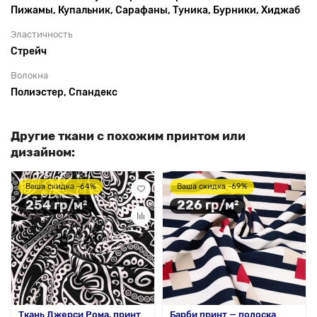
Пижамы, Купальник, Сарафаны, Туника, Бурники, Хиджаб
Эластичность
Стрейч
Волокна
Полиэстер, Спандекс
Другие ткани с похожим принтом или
дизайном:
Ваша скидка -64%
Ваша скидка -69%
254 гр/м²
226 гр/м²
Ткань Джерси Рома, принт
Барби принт — полоска