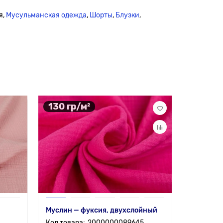
я,
Мусульманская одежда
,
Шорты
,
Блузки
,
130 гр/м²
111 гр/
Муслин — фуксия, двухслойный
Марлевка
slub), цв
2000000089645