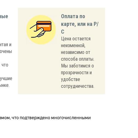
ные
Оплата по
карте, или на Р/
С
Цена остается
итая и
неизменной,
лючены
независимо от
способа оплаты.
 что
Мы заботимся о
прозрачности и
лучшие
удобстве
ынке.
сотрудничества.
измом, что подтверждено многочисленными