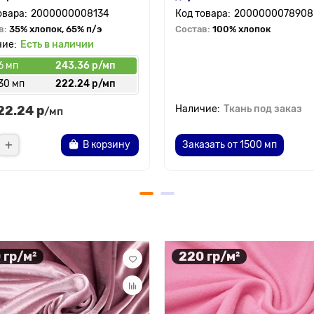
2000000008134
2000000078908
в:
35% хлопок, 65% п/э
Состав:
100% хлопок
Есть в наличии
6 мп
243.36 р/мп
30 мп
222.24 р/мп
22.24 р
Ткань под заказ
/мп
В корзину
Заказать от 1500 мп
 гр/м²
220 гр/м²