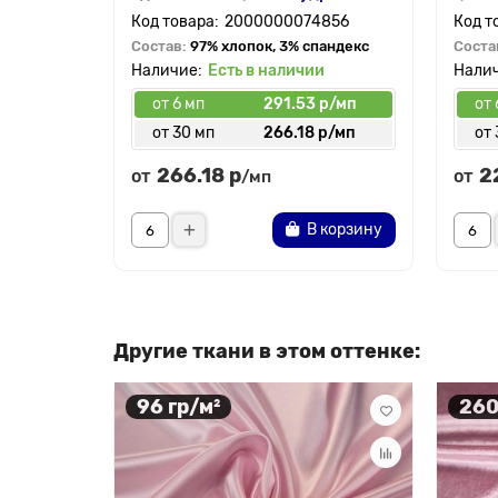
2000000074856
Состав:
97% хлопок, 3% спандекс
Соста
Есть в наличии
от 6 мп
291.53 р/мп
от 
от 30 мп
266.18 р/мп
от 
266.18 р
2
от
от
/мп
В корзину
Другие ткани в этом оттенке:
96 гр/м²
260