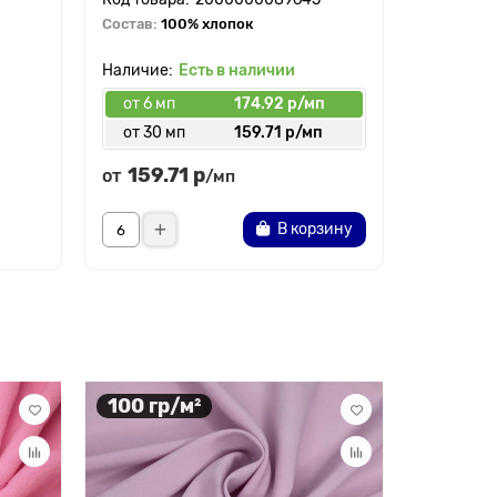
Состав:
100% хлопок
Состав:
1
Есть в наличии
от 6 мп
174.92 р/мп
от 6 мп
от 30 мп
159.71 р/мп
от 30 
159.71 р
283.
от
от
/мп
В корзину
100 гр/м²
100 гр