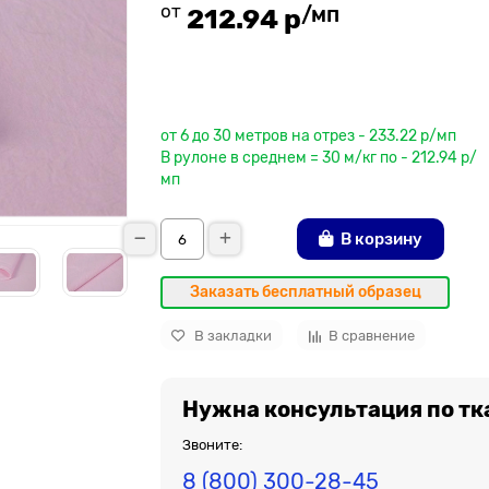
от
/мп
212.94 р
До рулона еще
от 6 до 30 метров на отрез - 233.22 р/мп
В рулоне в среднем = 30 м/кг по - 212.94 р/
мп
В корзину
Заказать бесплатный образец
В закладки
В сравнение
Нужна консультация по тк
Звоните:
8 (800) 300-28-45