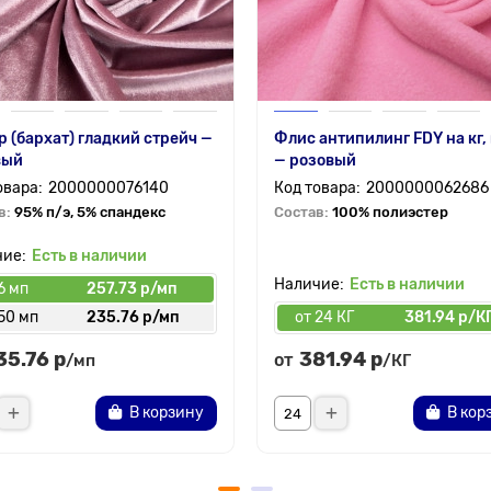
 (бархат) гладкий стрейч —
Флис антипилинг FDY на кг,
вый
— розовый
2000000076140
2000000062686
в:
95% п/э, 5% спандекс
Состав:
100% полиэстер
Есть в наличии
Есть в наличии
6 мп
257.73 р/мп
50 мп
235.76 р/мп
от 24 КГ
381.94 р/К
35.76 р
381.94 р
от
/мп
/КГ
В корзину
В кор