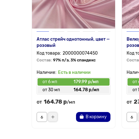
Атлас стрейч однотонный, цвет —
Велюр
розовый
розо
2000000074450
Состав:
97% п/э, 3% спандекс
Соста
Есть в наличии
от 6 мп
179.99 р/мп
от 
от 30 мп
164.78 р/мп
от 
164.78 р
2
от
от
/мп
В корзину