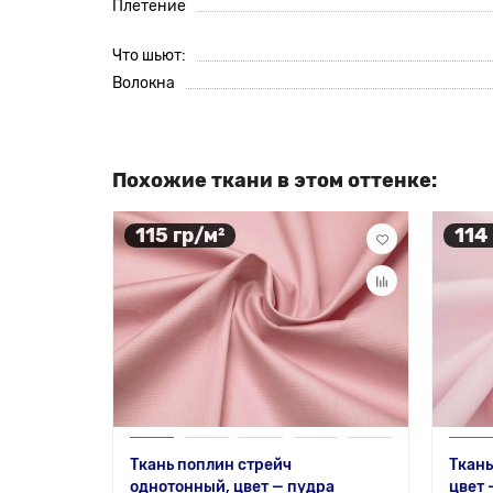
Плетение
Что шьют:
Волокна
Похожие ткани в этом оттенке:
115 гр/м²
114
Ткань поплин стрейч
Ткань
однотонный, цвет — пудра
цвет 