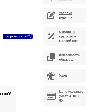
Условия
покупки
Скидки на
крупный и
Выбрать рулон
мелкий опт
Как заказать
образец
Уход
Цена указана с
ани?
учетом НДС
5%