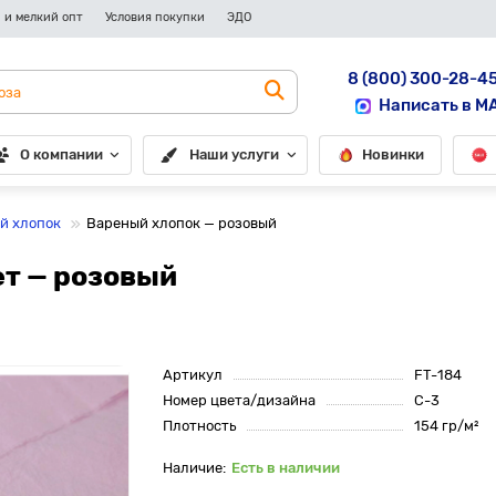
 и мелкий опт
Условия покупки
ЭДО
8 (800) 300-28-4
Написать в M
О компании
Наши услуги
Новинки
й хлопок
Вареный хлопок — розовый
ет — розовый
Артикул
FT-184
Номер цвета/дизайна
C-3
Плотность
154 гр/м²
Есть в наличии