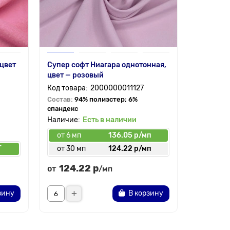
 цвет
Супер софт Ниагара однотонная,
Супер со
цвет — розовый
JE-104, 
2000000011127
Состав:
94% полиэстер; 6%
Состав:
9
спандекс
спандекс
Есть в наличии
от 6 мп
136.05 р/мп
от 6 мп
Г
от 30 мп
124.22 р/мп
от 30 
124.22 р
124.
от
от
/мп
зину
В корзину