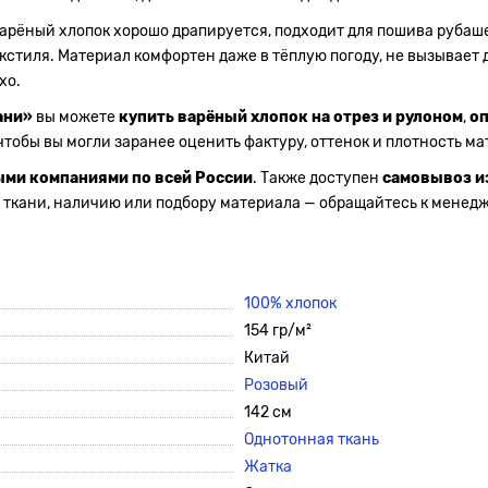
 Варёный хлопок хорошо драпируется, подходит для пошива рубаше
кстиля. Материал комфортен даже в тёплую погоду, не вызывает 
хо.
ани»
вы можете
купить варёный хлопок на отрез и рулоном
,
оп
 чтобы вы могли заранее оценить фактуру, оттенок и плотность м
ыми компаниями по всей России
. Также доступен
самовывоз и
ткани, наличию или подбору материала — обращайтесь к менед
100% хлопок
154 гр/м²
Китай
Розовый
142 см
Однотонная ткань
Жатка