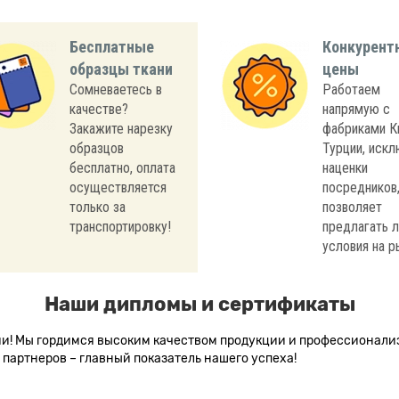
Бесплатные
Конкурент
образцы ткани
цены
Сомневаетесь в
Работаем
качестве?
напрямую с
Закажите нарезку
фабриками К
образцов
Турции, иск
бесплатно, оплата
наценки
осуществляется
посредников,
только за
позволяет
транспортировку!
предлагать 
условия на р
Наши дипломы и сертификаты
сии! Мы гордимся высоким качеством продукции и профессионал
партнеров – главный показатель нашего успеха!