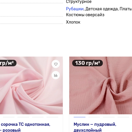
Структурное
Рубашки
, Детская одежда, Плать
Костюмы оверсайз
Хлопок
 гр/м²
130 гр/м²
 сорочка ТС однотонная,
Муслин — пудровый,
— розовый
двухслойный