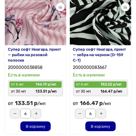
Супер софт Ниагара, принт
Супер софт Ниагара, принт
— рыбки на розовой
— зебра на черном (D-159
полоске
C-1)
2000000038858
2000000083667
Есть в наличии
Есть в наличии
от 6 мп
146.19 р/мп
от 6 мп
182.52 р/мп
от 30 мп
133.51 р/мп
от 30 мп
166.47 р/мп
133.51 р
166.47 р
от
от
/мп
/мп
В корзину
В корзину