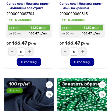
Супер софт Ниагара, принт
Супер софт Ниагара, принт
— молния на электрике
— маки на красном
2000000083704
2000000080345
Есть в наличии
Есть в наличии
от 6 мп
182.52 р/мп
от 6 мп
182.52 р/мп
от 30 мп
166.47 р/мп
от 30 мп
166.47 р/мп
166.47 р
166.47 р
от
от
/мп
/мп
В корзину
В корзину
100 гр/м²
Заказать образец
Новинка