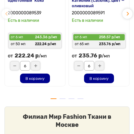
однотонный "Коко"
Катионик (Cationik), цвет —
оливковый
2000000089539
2000000089591
Есть в наличии
Есть в наличии
от 6 мп
243.36 р/мп
от 6 мп
258.57 р/мп
от 50 мп
222.24 р/мп
от 65 мп
235.76 р/мп
222.24 р
235.76 р
от
от
/мп
/мп
В корзину
В корзину
Филиал Мир Fashion Ткани в
Москве