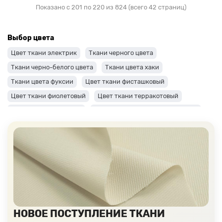
Показано с 201 по 220 из 824 (всего 42 страниц)
Выбор цвета
Цвет ткани электрик
Ткани черного цвета
Ткани черно-белого цвета
Ткани цвета хаки
Ткани цвета фуксии
Цвет ткани фисташковый
Цвет ткани фиолетовый
Цвет ткани терракотовый
Цвет ткани сиреневый
Цвет ткани синий и темно-синий
Цвет ткани серый + оттенки: темные и светлые
Цвет ткани салатовый
Цвет ткани розовый
Ткани цвета пудра
Ткани персикового цвета
Ткани оранжевого цвета
Ткани оливкового цвета
Цвет ткани мятный
Ткани цвета айвори, молочные оттенки
Ткани лимонного цвета
Ткани красного цвета разных оттенков
НОВОЕ ПОСТУПЛЕНИЕ ТКАНИ