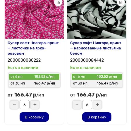
Супер софт Ниагара, принт
Супер софт Ниагара, принт
— листочки на ярко-
— нарисованные листья на
розовом
белом
2000000080222
2000000084442
Есть в наличии
Есть в наличии
от 6 мп
182.52 р/мп
от 6 мп
182.52 р/мп
от 30 мп
166.47 р/мп
от 30 мп
166.47 р/мп
166.47 р
166.47 р
от
от
/мп
/мп
В корзину
В корзину