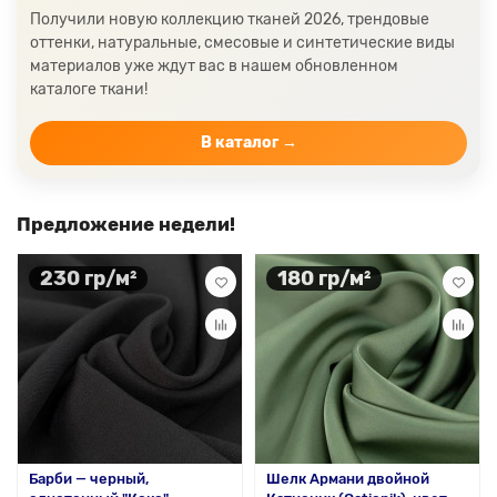
Ткани кораллового цвета
Ткани цвета какао
Получили новую коллекцию тканей 2026, трендовые
Изумрудный цвет ткани
Ткани зеленого цвета
оттенки, натуральные, смесовые и синтетические виды
материалов уже ждут вас в нашем обновленном
Ткани желтого цвета
Ткани цвета индиго
каталоге ткани!
Цвет ткани бордовый
Купить ткань белого цвета
Цвет ткани бежевый
В каталог →
Предложение недели!
230 гр/м²
180 гр/м²
Барби — черный,
Шелк Армани двойной