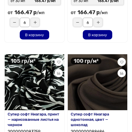
от 30 мп
166.47 р/мп
от 30 мп
166.47 р/мп
166.47 р
166.47 р
от
от
/мп
/мп
В корзину
В корзину
105 гр/м²
100 гр/м²
Супер софт Ниагара, принт
Супер софт Ниагара
— нарисованные листья на
однотонная, цвет —
черном
шоколад
2000000083759
2000000088686