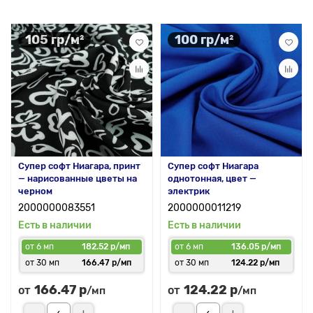
105 гр/м²
100 гр/м²
Супер софт Ниагара, принт
Супер софт Ниагара
— нарисованные цветы на
однотонная, цвет —
черном
электрик
2000000083551
2000000011219
Есть в наличии
Есть в наличии
от 6 мп
182.52 р/мп
от 6 мп
136.05 р/мп
от 30 мп
166.47 р/мп
от 30 мп
124.22 р/мп
166.47 р
124.22 р
от
от
/мп
/мп