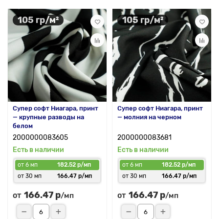
105 гр/м²
105 гр/м²
Супер софт Ниагара, принт
Супер софт Ниагара, принт
— крупные разводы на
— молния на черном
белом
2000000083605
2000000083681
Есть в наличии
Есть в наличии
от 6 мп
182.52 р/мп
от 6 мп
182.52 р/мп
от 30 мп
166.47 р/мп
от 30 мп
166.47 р/мп
166.47 р
166.47 р
от
от
/мп
/мп