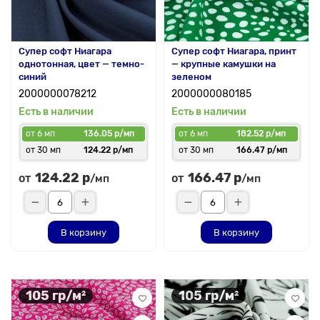
Супер софт Ниагара
Супер софт Ниагара, принт
однотонная, цвет — темно-
— крупные камушки на
синий
зеленом
2000000078212
2000000080185
Есть в наличии
Есть в наличии
от 6 мп
136.05 р/мп
от 6 мп
182.52 р/мп
от 30 мп
124.22 р/мп
от 30 мп
166.47 р/мп
124.22 р
166.47 р
от
от
/мп
/мп
В корзину
В корзину
105 гр/м²
105 гр/м²