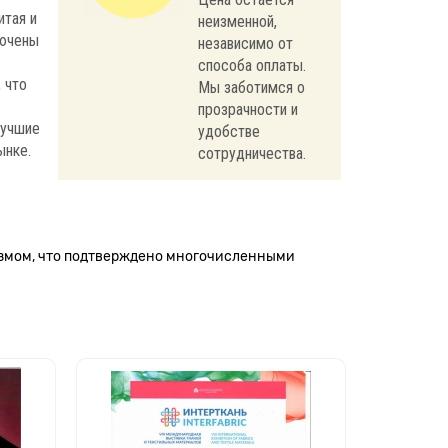
итая и
неизменной,
лючены
независимо от
способа оплаты.
 что
Мы заботимся о
прозрачности и
лучшие
удобстве
ынке.
сотрудничества.
измом, что подтверждено многочисленными