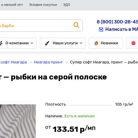
 и мелкий опт
Условия покупки
ЭДО
8 (800) 300-28-4
Написать в M
О компании
Наши услуги
Новинки
 софт Ниагара
Ниагара принт
Супер софт Ниагара, принт — рыбк
т — рыбки на серой полоске
Плотность
105 гр/м²
Есть в наличии
от
/мп
133.51 р