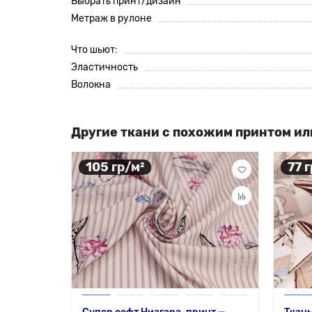
Выбрать принт/дизайн
Метраж в рулоне
Что шьют:
Эластичность
Волокна
Другие ткани с похожим принтом ил
105 гр/м²
77 