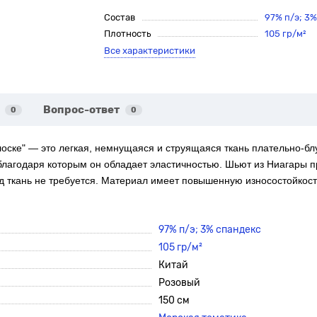
Состав
97% п/э; 3
Плотность
105 гр/м²
Все характеристики
Вопрос-ответ
0
0
оске" — это легкая, немнущаяся и струящаяся ткань плательно-бл
благодаря которым он обладает эластичностью. Шьют из Ниагары п
 ткань не требуется. Материал имеет повышенную износостойкость
97% п/э; 3% спандекс
105 гр/м²
Китай
Розовый
150 см