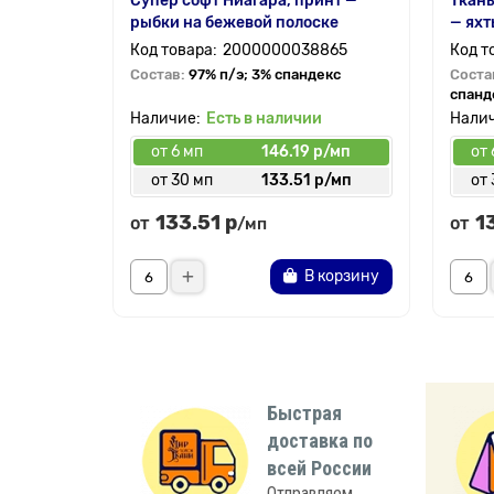
Супер софт Ниагара, принт —
Ткань
рыбки на бежевой полоске
— яхт
2000000038865
Состав:
97% п/э; 3% спандекс
Соста
спанд
Есть в наличии
от 6 мп
146.19 р/мп
от 
от 30 мп
133.51 р/мп
от 
133.51 р
1
от
от
/мп
В корзину
Быстрая
доставка по
всей России
Отправляем