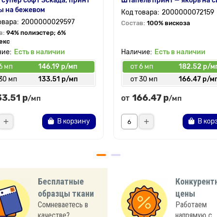
 супер софт Эскада, принт
Штапель принт — якорь на 
ы на бежевом
2000000072159
2000000029597
Состав:
100% вискоза
в:
94% полиэстер; 6%
екс
Есть в наличии
Есть в наличии
6 мп
146.19 р/мп
от 6 мп
182.52 р/м
30 мп
133.51 р/мп
от 30 мп
166.47 р/м
33.51 р
166.47 р
от
/мп
/мп
В корзину
В кор
Бесплатные
Конкурент
образцы ткани
цены
Сомневаетесь в
Работаем
качестве?
напрямую с