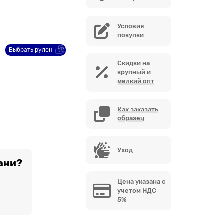
Условия
покупки
Выбрать рулон
Скидки на
крупный и
мелкий опт
Как заказать
образец
Уход
ани?
Цена указана с
учетом НДС
5%