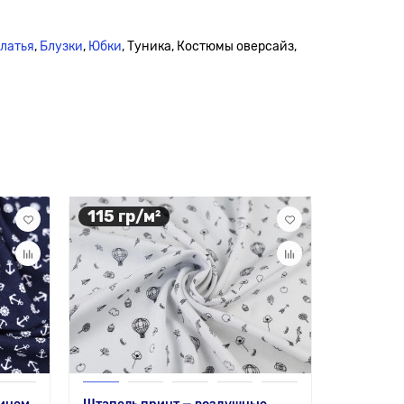
платья
,
Блузки
,
Юбки
, Туника, Костюмы оверсайз,
115 гр/м²
105 гр