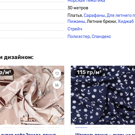
Морская тематика
30 метров
Платья,
Сарафаны
,
Для летнего 
Пижамы
, Летние брюки,
Хиджаб
Стрейч
Полиэстер
,
Спандекс
и дизайном:
гр/м²
115 гр/м²