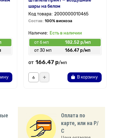
синем
Штапель принт — воздушные
Ткань Лен
шары на белом
пальмы н
2000000010465
Состав:
100% вискоза
Состав:
7
Есть в наличии
п
от 6 мп
182.52 р/мп
от 6 мп
п
от 30 мп
166.47 р/мп
от 30 
166.47 р
230.
от
от
/мп
зину
В корзину
ные
Оплата по
карте, или на Р/
С
Цена остается