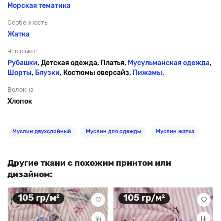
Морская тематика
Особенность
Жатка
Что шьют:
Рубашки
, Детская одежда, Платья,
Мусульманская одежда
,
Шорты
,
Блузки
, Костюмы оверсайз,
Пижамы
,
Волокна
Хлопок
Муслин двухслойный
Муслин для одежды
Муслин жатка
Другие ткани с похожим принтом или
дизайном:
105 гр/м²
105 гр/м²