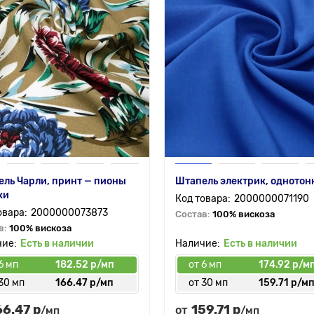
ль Чарли, принт — пионы
Штапель электрик, одното
ки
2000000071190
2000000073873
Состав:
100% вискоза
в:
100% вискоза
Есть в наличии
Есть в наличии
6 мп
182.52 р/мп
от 6 мп
174.92 р/м
30 мп
166.47 р/мп
от 30 мп
159.71 р/м
66.47 р
159.71 р
от
/мп
/мп