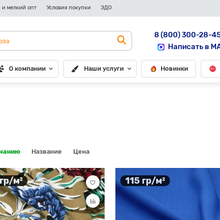
 и мелкий опт
Условия покупки
ЭДО
8 (800) 300-28-4
Написать в M
О компании
Наши услуги
Новинки
лчанию
Название
Цена
 гр/м²
115 гр/м²