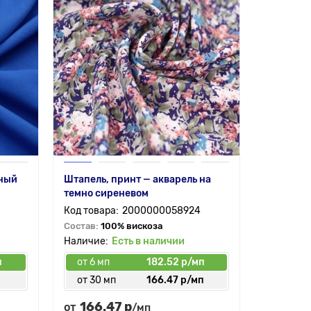
нный
Штапель, принт — акварель на
темно сиреневом
2000000058924
Состав:
100% вискоза
Есть в наличии
п
от 6 мп
182.52 р/мп
п
от 30 мп
166.47 р/мп
166.47 р
от
/мп