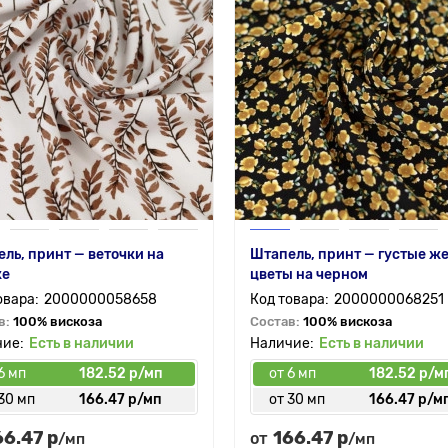
ль, принт — веточки на
Штапель, принт — густые ж
ке
цветы на черном
2000000058658
2000000068251
в:
100% вискоза
Состав:
100% вискоза
Есть в наличии
Есть в наличии
6 мп
182.52 р/мп
от 6 мп
182.52 р/м
30 мп
166.47 р/мп
от 30 мп
166.47 р/м
66.47 р
166.47 р
от
/мп
/мп