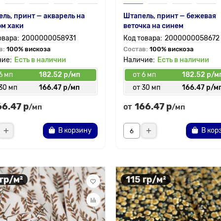
ль, принт — акварель на
Штапель, принт — бежевая
м хаки
веточка на синем
2000000058931
2000000058672
в:
100% вискоза
Состав:
100% вискоза
Есть в наличии
Есть в наличии
6 мп
182.52 р/мп
от 6 мп
182.52 р/м
30 мп
166.47 р/мп
от 30 мп
166.47 р/м
66.47 р
166.47 р
от
/мп
/мп
В корзину
В кор
 гр/м²
115 гр/м²