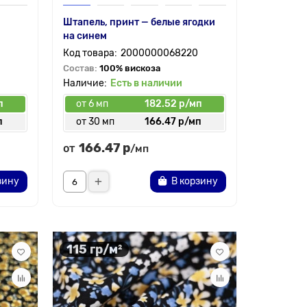
Штапель, принт — белые ягодки
на синем
2000000068220
Состав:
100% вискоза
Есть в наличии
п
от 6 мп
182.52 р/мп
п
от 30 мп
166.47 р/мп
166.47 р
от
/мп
зину
В корзину
115 гр/м²