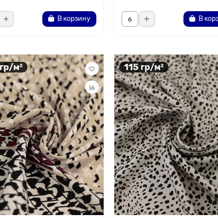
В корзину
В кор
 гр/м²
115 гр/м²