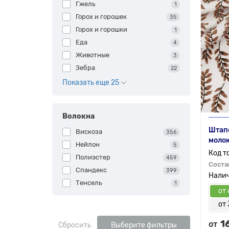
Гжель
1
Горох и горошек
35
Горох и горошки
1
Еда
4
Животные
3
Зебра
22
Показать еще 25
Волокна
Штапе
Вискоза
356
моло
Нейлон
5
Полиэстер
459
Соста
Спандекс
399
Тенсель
1
от 
от 
1
от
Сбросить
Выберите фильтры