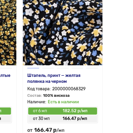
елтые
Штапель, принт — желтая
полянка на черном
2000000068329
Состав:
100% вискоза
Есть в наличии
п
от 6 мп
182.52 р/мп
п
от 30 мп
166.47 р/мп
166.47 р
от
/мп