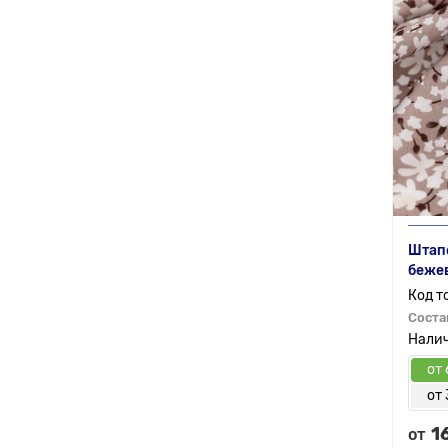
Штапе
беже
Соста
от 
от 
1
от