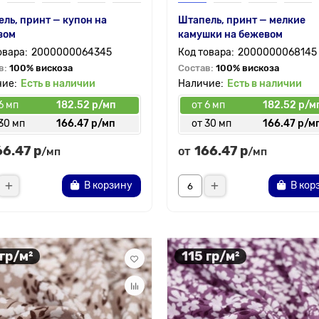
ль, принт — купон на
Штапель, принт — мелкие
вом
камушки на бежевом
2000000064345
2000000068145
в:
100% вискоза
Состав:
100% вискоза
Есть в наличии
Есть в наличии
6 мп
182.52 р/мп
от 6 мп
182.52 р/м
30 мп
166.47 р/мп
от 30 мп
166.47 р/м
66.47 р
166.47 р
от
/мп
/мп
В корзину
В кор
 гр/м²
115 гр/м²