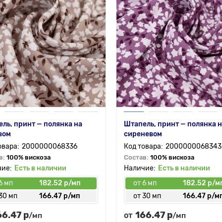
ль, принт — полянка на
Штапель, принт — полянка 
вом
сиреневом
2000000068336
2000000068343
в:
100% вискоза
Состав:
100% вискоза
Есть в наличии
Есть в наличии
6 мп
182.52 р/мп
от 6 мп
182.52 р/м
30 мп
166.47 р/мп
от 30 мп
166.47 р/м
66.47 р
166.47 р
от
/мп
/мп