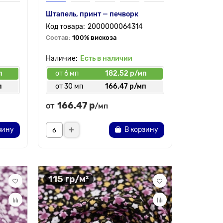
Штапель, принт — печворк
2000000064314
Состав:
100% вискоза
Есть в наличии
п
от 6 мп
182.52 р/мп
п
от 30 мп
166.47 р/мп
166.47 р
от
/мп
зину
В корзину
115 гр/м²