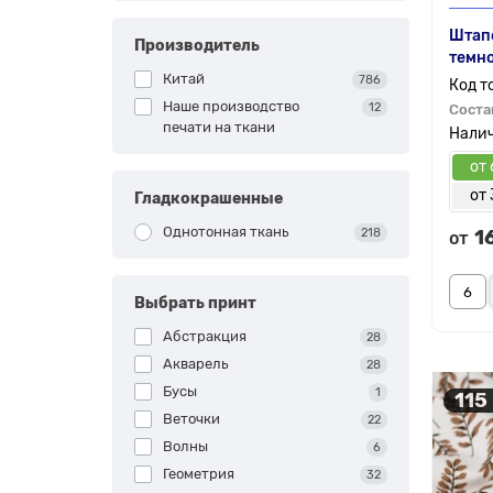
Штапе
Производитель
темно
Китай
786
Наше производство
12
Соста
печати на ткани
от 
от 
Гладкокрашенные
Однотонная ткань
218
1
от
Выбрать принт
Абстракция
28
Акварель
28
Бусы
1
115
Веточки
22
Волны
6
Геометрия
32