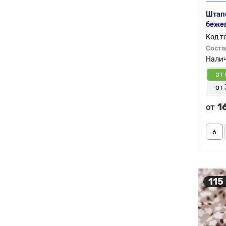
Штапе
беже
Соста
от 
от 
1
от
115