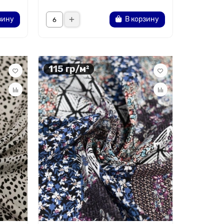
зину
В корзину
115 гр/м²