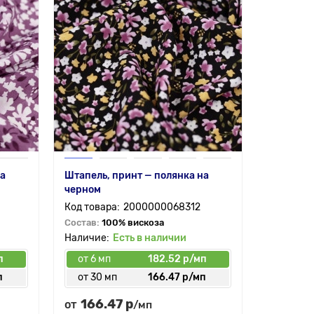
на
Штапель, принт — полянка на
черном
2000000068312
Состав:
100% вискоза
Есть в наличии
п
от 6 мп
182.52 р/мп
п
от 30 мп
166.47 р/мп
166.47 р
от
/мп