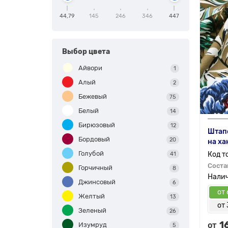
44,79
145
246
346
447
Выбор цвета
Айвори
1
Алый
2
Бежевый
75
Белый
14
Бирюзовый
12
Штапе
Бордовый
20
на ха
Голубой
41
Соста
Горчичный
8
Джинсовый
6
от 
Желтый
13
от 
Зеленый
26
1
от
Изумруд
5