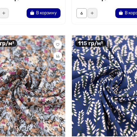
В корзину
В кор
 гр/м²
115 гр/м²