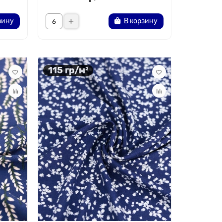
зину
В корзину
115 гр/м²