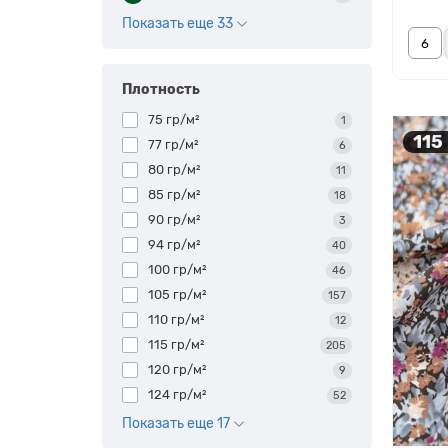
Показать еще 33
Плотность
75 гр/м²
1
115
77 гр/м²
6
80 гр/м²
11
85 гр/м²
18
90 гр/м²
3
94 гр/м²
40
100 гр/м²
46
105 гр/м²
157
110 гр/м²
12
115 гр/м²
205
120 гр/м²
9
124 гр/м²
52
Показать еще 17