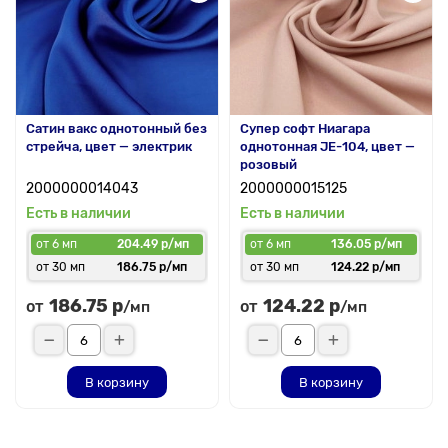
Сатин вакс однотонный без
Супер софт Ниагара
стрейча, цвет — электрик
однотонная JE-104, цвет —
розовый
2000000014043
2000000015125
Есть в наличии
Есть в наличии
от 6 мп
204.49 р/мп
от 6 мп
136.05 р/мп
от 30 мп
186.75 р/мп
от 30 мп
124.22 р/мп
186.75 р
124.22 р
от
от
/мп
/мп
В корзину
В корзину