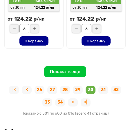
от 6 мп
136.05 р/мп
от 6 мп
136.05 р/мп
от 30 мп
124.22 р/мп
от 30 мп
124.22 р/мп
124.22 р
124.22 р
от
от
/мп
/мп
В корзину
В корзину
Показать еще
|<
<
26
27
28
29
30
31
32
33
34
>
>|
Показано с 581 по 600 из 816 (всего 41 страниц)