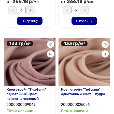
266.18 р
266.18 р
от
от
/мп
/мп
В корзину
В корзину
133 гр/м²
133 гр/м²
Креп стрейч "Тиффани"
Креп стрейч "Тиффани"
однотонный, цвет —
однотонный, цвет — пудра
пепельно-розовый
2000000009049
2000000025056
Есть в наличии
Есть в наличии