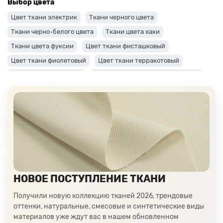
Выбор цвета
Цвет ткани электрик
Ткани черного цвета
Ткани черно-белого цвета
Ткани цвета хаки
Ткани цвета фуксии
Цвет ткани фисташковый
Цвет ткани фиолетовый
Цвет ткани терракотовый
Цвет ткани сиреневый
Цвет ткани синий и темно-синий
Цвет ткани серый + оттенки: темные и светлые
Цвет ткани салатовый
Цвет ткани розовый
Ткани цвета пудра
Ткани персикового цвета
Ткани оранжевого цвета
Ткани оливкового цвета
Цвет ткани мятный
Ткани цвета айвори, молочные оттенки
Ткани лимонного цвета
Ткани красного цвета разных оттенков
НОВОЕ ПОСТУПЛЕНИЕ ТКАНИ
Ткани кораллового цвета
Ткани цвета какао
Получили новую коллекцию тканей 2026, трендовые
Изумрудный цвет ткани
Ткани зеленого цвета
оттенки, натуральные, смесовые и синтетические виды
материалов уже ждут вас в нашем обновленном
Ткани желтого цвета
Ткани цвета индиго