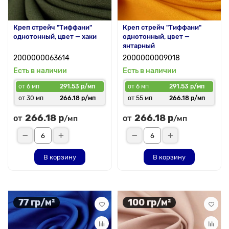
Креп стрейч "Тиффани"
Креп стрейч "Тиффани"
однотонный, цвет — хаки
однотонный, цвет —
янтарный
2000000063614
2000000009018
Есть в наличии
Есть в наличии
от 6 мп
291.53 р/мп
от 6 мп
291.53 р/мп
от 30 мп
266.18 р/мп
от 55 мп
266.18 р/мп
266.18 р
266.18 р
от
от
/мп
/мп
В корзину
В корзину
77 гр/м²
100 гр/м²