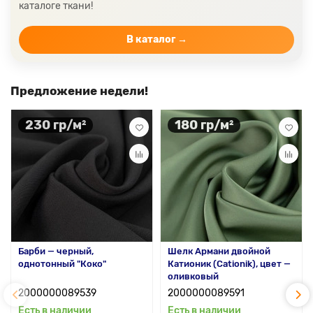
каталоге ткани!
Цвет ткани бордовый
Купить ткань белого цвета
Цвет ткани бежевый
В каталог →
Предложение недели!
230 гр/м²
180 гр/м²
Барби — черный,
Шелк Армани двойной
однотонный "Коко"
Катионик (Cationik), цвет —
оливковый
2000000089539
2000000089591
Есть в наличии
Есть в наличии