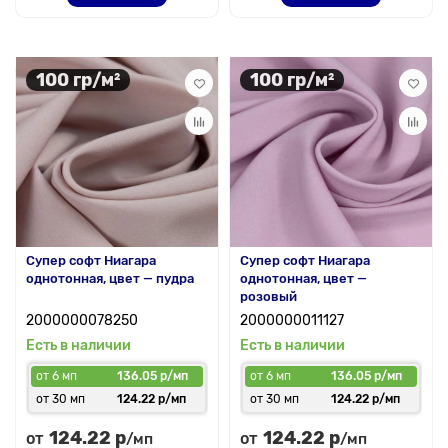
100 гр/м²
100 гр/м²
Супер софт Ниагара
Супер софт Ниагара
однотонная, цвет — пудра
однотонная, цвет —
розовый
2000000078250
2000000011127
Есть в наличии
Есть в наличии
от 6 мп
136.05 р/мп
от 6 мп
136.05 р/мп
от 30 мп
124.22 р/мп
от 30 мп
124.22 р/мп
124.22 р
124.22 р
от
от
/мп
/мп