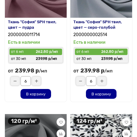
Ткань "София" SPH твил,
Ткань "София" SPH твил,
цвет — пудра
цвет — серо-голубой
2000000011714
2000000002514
Есть в наличии
Есть в наличии
от 6 мп
262.80 р/мп
от 6 мп
262.80 р/мп
от 30 мп
239.98 р/мп
от 30 мп
239.98 р/мп
239.98 р
239.98 р
от
от
/мп
/мп
В корзину
В корзину
120 гр/м²
124 гр/м²