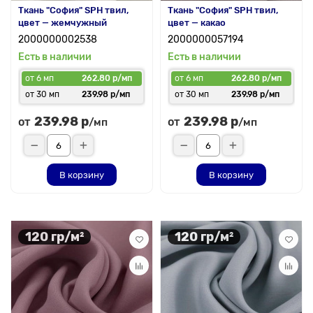
Ткань "София" SPH твил,
Ткань "София" SPH твил,
цвет — жемчужный
цвет — какао
2000000002538
2000000057194
Есть в наличии
Есть в наличии
от 6 мп
262.80 р/мп
от 6 мп
262.80 р/мп
от 30 мп
239.98 р/мп
от 30 мп
239.98 р/мп
239.98 р
239.98 р
от
от
/мп
/мп
В корзину
В корзину
120 гр/м²
120 гр/м²