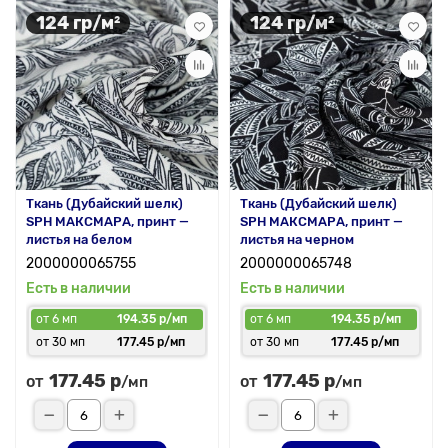
124 гр/м²
124 гр/м²
Ткань (Дубайский шелк)
Ткань (Дубайский шелк)
SPH МАКСМАРА, принт —
SPH МАКСМАРА, принт —
листья на белом
листья на черном
2000000065755
2000000065748
Есть в наличии
Есть в наличии
от 6 мп
194.35 р/мп
от 6 мп
194.35 р/мп
от 30 мп
177.45 р/мп
от 30 мп
177.45 р/мп
177.45 р
177.45 р
от
от
/мп
/мп