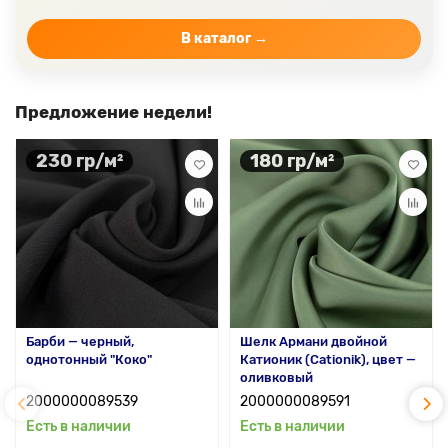
Цвет ткани бордовый
Купить ткань белого цвета
Цвет ткани бежевый
В каталог →
Предложение недели!
230 гр/м²
180 гр/м²
Барби — черный,
Шелк Армани двойной
однотонный "Коко"
Катионик (Cationik), цвет —
оливковый
2000000089539
2000000089591
Есть в наличии
Есть в наличии