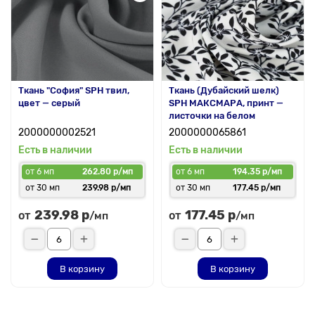
Ткань "София" SPH твил,
Ткань (Дубайский шелк)
цвет — серый
SPH МАКСМАРА, принт —
листочки на белом
2000000002521
2000000065861
Есть в наличии
Есть в наличии
от 6 мп
262.80 р/мп
от 6 мп
194.35 р/мп
от 30 мп
239.98 р/мп
от 30 мп
177.45 р/мп
239.98 р
177.45 р
от
от
/мп
/мп
В корзину
В корзину