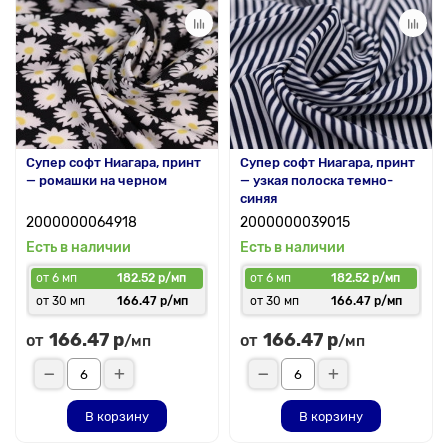
Супер софт Ниагара, принт
Супер софт Ниагара, принт
— ромашки на черном
— узкая полоска темно-
синяя
2000000064918
2000000039015
Есть в наличии
Есть в наличии
от 6 мп
182.52 р/мп
от 6 мп
182.52 р/мп
от 30 мп
166.47 р/мп
от 30 мп
166.47 р/мп
166.47 р
166.47 р
от
от
/мп
/мп
В корзину
В корзину