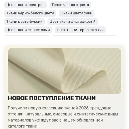
Цвет ткани электрик
Ткани черного цвета
Ткани черно-белого цвета
Ткани цвета хаки
Ткани цвета фуксии
Цвет ткани фисташковый
Цвет ткани фиолетовый
Цвет ткани терракотовый
Цвет ткани сиреневый
Цвет ткани синий и темно-синий
Цвет ткани серый + оттенки: темные и светлые
Цвет ткани салатовый
Цвет ткани розовый
Ткани цвета пудра
Ткани персикового цвета
Ткани оранжевого цвета
Ткани оливкового цвета
Цвет ткани мятный
Ткани цвета айвори, молочные оттенки
Ткани лимонного цвета
Ткани красного цвета разных оттенков
НОВОЕ ПОСТУПЛЕНИЕ ТКАНИ
Ткани кораллового цвета
Ткани цвета какао
Получили новую коллекцию тканей 2026, трендовые
Изумрудный цвет ткани
Ткани зеленого цвета
оттенки, натуральные, смесовые и синтетические виды
материалов уже ждут вас в нашем обновленном
Ткани желтого цвета
Ткани цвета индиго
каталоге ткани!