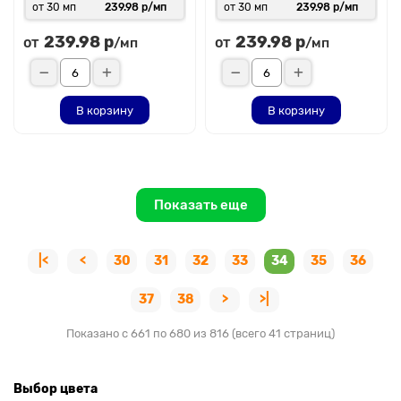
от 30 мп
239.98 р/мп
от 30 мп
239.98 р/мп
239.98 р
239.98 р
от
от
/мп
/мп
В корзину
В корзину
Показать еще
|<
<
30
31
32
33
34
35
36
37
38
>
>|
Показано с 661 по 680 из 816 (всего 41 страниц)
Выбор цвета