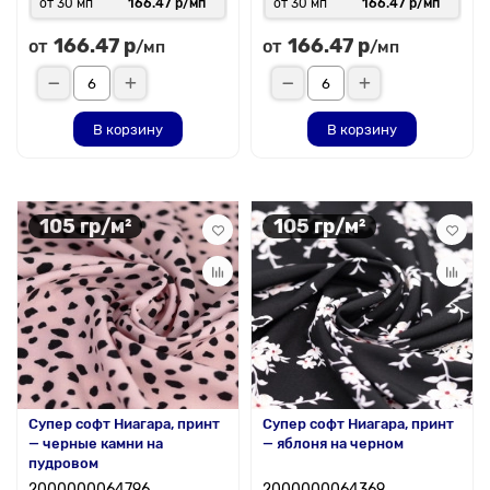
от 30 мп
166.47 р/мп
от 30 мп
166.47 р/мп
166.47 р
166.47 р
от
от
/мп
/мп
В корзину
В корзину
105 гр/м²
105 гр/м²
Супер софт Ниагара, принт
Супер софт Ниагара, принт
— черные камни на
— яблоня на черном
пудровом
2000000064796
2000000064369