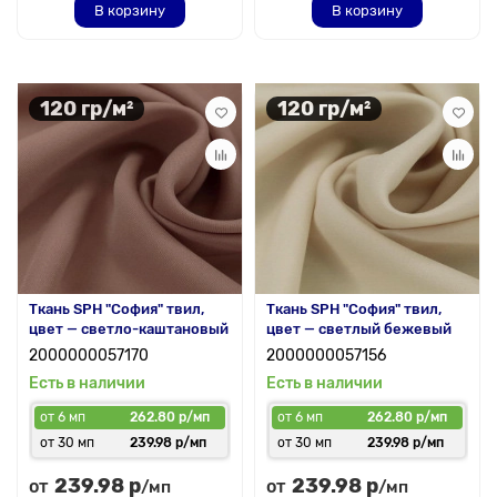
В корзину
В корзину
120 гр/м²
120 гр/м²
Ткань SPH "София" твил,
Ткань SPH "София" твил,
цвет — светло-каштановый
цвет — светлый бежевый
2000000057170
2000000057156
Есть в наличии
Есть в наличии
от 6 мп
262.80 р/мп
от 6 мп
262.80 р/мп
от 30 мп
239.98 р/мп
от 30 мп
239.98 р/мп
239.98 р
239.98 р
от
от
/мп
/мп