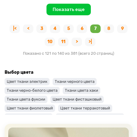
Показать еще
|<
<
3
4
5
6
7
8
9
10
11
>
>|
Показано с 121 по 140 из 381 (всего 20 страниц)
Выбор цвета
Цвет ткани электрик
Ткани черного цвета
Ткани черно-белого цвета
Ткани цвета хаки
Ткани цвета фуксии
Цвет ткани фисташковый
Цвет ткани фиолетовый
Цвет ткани терракотовый
Цвет ткани сиреневый
Цвет ткани синий и темно-синий
Цвет ткани серый + оттенки: темные и светлые
Цвет ткани салатовый
Цвет ткани розовый