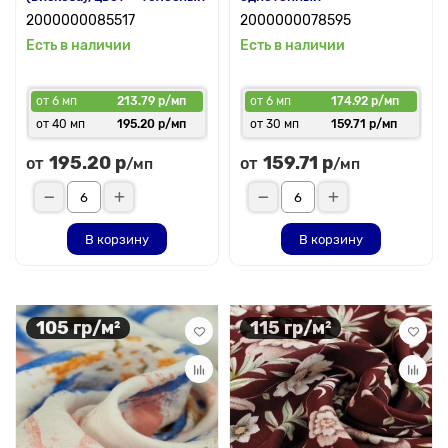
2000000085517
2000000078595
Есть в наличии
Есть в наличии
от 6 мп
213.79 р/мп
от 6 мп
174.92 р/мп
от 40 мп
195.20 р/мп
от 30 мп
159.71 р/мп
195.20 р
159.71 р
от
от
/мп
/мп
В корзину
В корзину
105 гр/м²
115 гр/м²