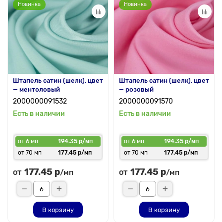
Новинка
Новинка
Штапель сатин (шелк), цвет
Штапель сатин (шелк), цвет
— ментоловый
— розовый
2000000091532
2000000091570
Есть в наличии
Есть в наличии
от 6 мп
194.35 р/мп
от 6 мп
194.35 р/мп
от 70 мп
177.45 р/мп
от 70 мп
177.45 р/мп
177.45 р
177.45 р
от
от
/мп
/мп
В корзину
В корзину