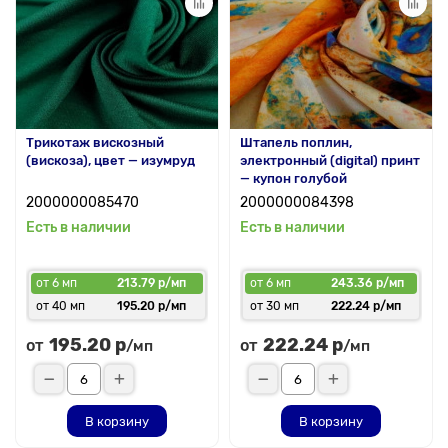
Трикотаж вискозный
Штапель поплин,
(вискоза), цвет — изумруд
электронный (digital) принт
— купон голубой
2000000085470
2000000084398
Есть в наличии
Есть в наличии
от 6 мп
213.79 р/мп
от 6 мп
243.36 р/мп
от 40 мп
195.20 р/мп
от 30 мп
222.24 р/мп
195.20 р
222.24 р
от
от
/мп
/мп
В корзину
В корзину