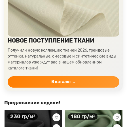
Ткани цвета пудра
Ткани персикового цвета
Ткани оранжевого цвета
Ткани оливкового цвета
Цвет ткани мятный
Ткани цвета айвори, молочные оттенки
Ткани лимонного цвета
Ткани красного цвета разных оттенков
НОВОЕ ПОСТУПЛЕНИЕ ТКАНИ
Ткани кораллового цвета
Ткани цвета какао
Получили новую коллекцию тканей 2026, трендовые
Изумрудный цвет ткани
Ткани зеленого цвета
оттенки, натуральные, смесовые и синтетические виды
материалов уже ждут вас в нашем обновленном
Ткани желтого цвета
Ткани цвета индиго
каталоге ткани!
Цвет ткани бордовый
Купить ткань белого цвета
Цвет ткани бежевый
В каталог →
Предложение недели!
230 гр/м²
180 гр/м²