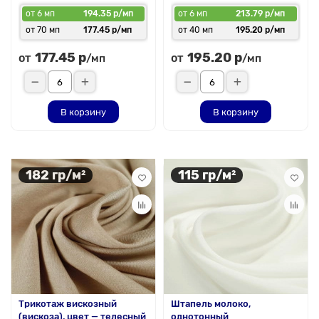
от 6 мп
194.35 р/мп
от 6 мп
213.79 р/мп
от 70 мп
177.45 р/мп
от 40 мп
195.20 р/мп
177.45 р
195.20 р
от
от
/мп
/мп
В корзину
В корзину
182 гр/м²
115 гр/м²
Трикотаж вискозный
Штапель молоко,
(вискоза), цвет — телесный
однотонный