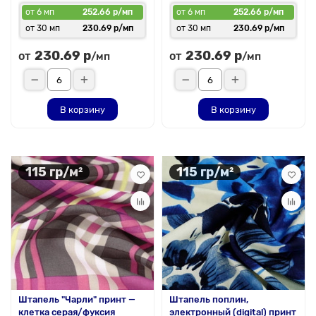
от 6 мп
252.66 р/мп
от 6 мп
252.66 р/мп
от 30 мп
230.69 р/мп
от 30 мп
230.69 р/мп
230.69 р
230.69 р
от
от
/мп
/мп
В корзину
В корзину
115 гр/м²
115 гр/м²
Штапель "Чарли" принт —
Штапель поплин,
клетка серая/фуксия
электронный (digital) принт