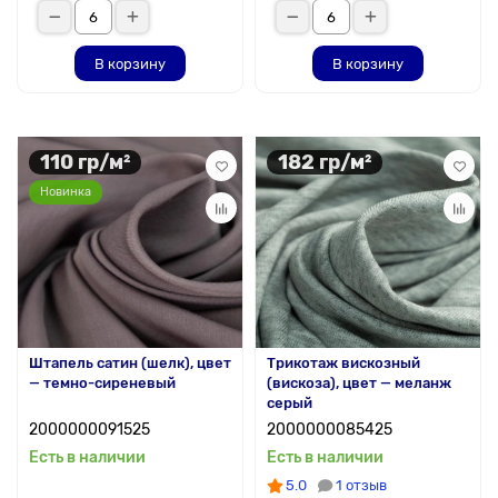
В корзину
В корзину
110 гр/м²
182 гр/м²
Новинка
Штапель сатин (шелк), цвет
Трикотаж вискозный
— темно-сиреневый
(вискоза), цвет — меланж
серый
2000000091525
2000000085425
Есть в наличии
Есть в наличии
5.0
1 отзыв