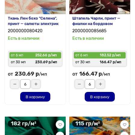
Ткань Лен бохо "Селена",
Штапель Чарли, принт —
принт — салюты электрик
фиалки на бордовом
2000000080420
2000000085685
Есть в наличии
Есть в наличии
от 6 мп
252.66 р/мп
от 6 мп
182.52 р/мп
от 30 мп
230.69 р/мп
от 30 мп
166.47 р/мп
230.69 р
166.47 р
от
от
/мп
/мп
В корзину
В корзину
182 гр/м²
115 гр/м²