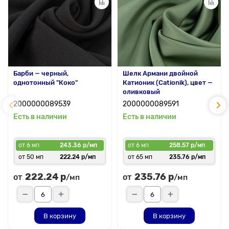
Барби — черный,
Шелк Армани двойной
однотонный "Коко"
Катионик (Cationik), цвет —
оливковый
2000000089539
2000000089591
Есть в наличии
Есть в наличии
от 6 мп
243.36 р/мп
от 6 мп
258.57 р/мп
от 50 мп
222.24 р/мп
от 65 мп
235.76 р/мп
222.24 р
235.76 р
от
от
/мп
/мп
В корзину
В корзину