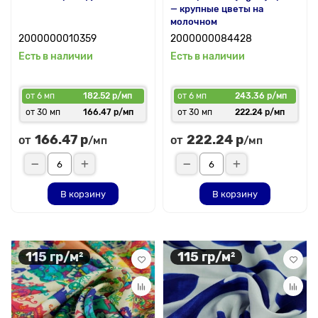
— крупные цветы на
молочном
2000000010359
2000000084428
Есть в наличии
Есть в наличии
от 6 мп
182.52 р/мп
от 6 мп
243.36 р/мп
от 30 мп
166.47 р/мп
от 30 мп
222.24 р/мп
166.47 р
222.24 р
от
от
/мп
/мп
В корзину
В корзину
115 гр/м²
115 гр/м²