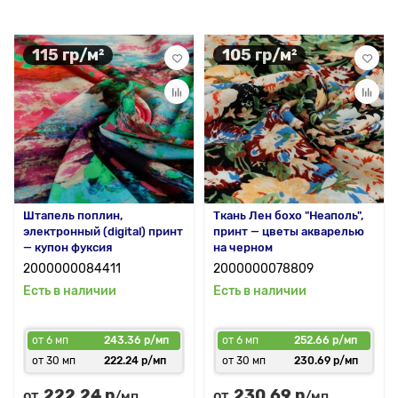
115 гр/м²
105 гр/м²
Штапель поплин,
Ткань Лен бохо "Неаполь",
электронный (digital) принт
принт — цветы акварелью
— купон фуксия
на черном
2000000084411
2000000078809
Есть в наличии
Есть в наличии
от 6 мп
243.36 р/мп
от 6 мп
252.66 р/мп
от 30 мп
222.24 р/мп
от 30 мп
230.69 р/мп
222.24 р
230.69 р
от
от
/мп
/мп