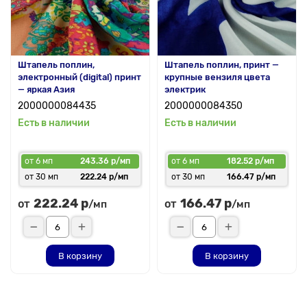
Штапель поплин,
Штапель поплин, принт —
электронный (digital) принт
крупные вензиля цвета
— яркая Азия
электрик
2000000084435
2000000084350
Есть в наличии
Есть в наличии
от 6 мп
243.36 р/мп
от 6 мп
182.52 р/мп
от 30 мп
222.24 р/мп
от 30 мп
166.47 р/мп
222.24 р
166.47 р
от
от
/мп
/мп
В корзину
В корзину