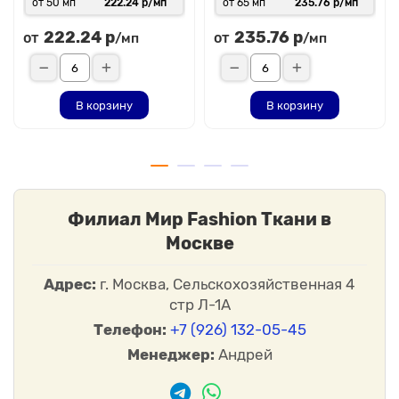
от 50 мп
222.24 р/мп
от 65 мп
235.76 р/мп
222.24 р
235.76 р
от
от
/мп
/мп
В корзину
В корзину
Филиал Мир Fashion Ткани в
Москве
Адрес:
г. Москва, Сельскохозяйственная 4
стр Л-1А
Телефон:
+7 (926) 132-05-45
Менеджер:
Андрей