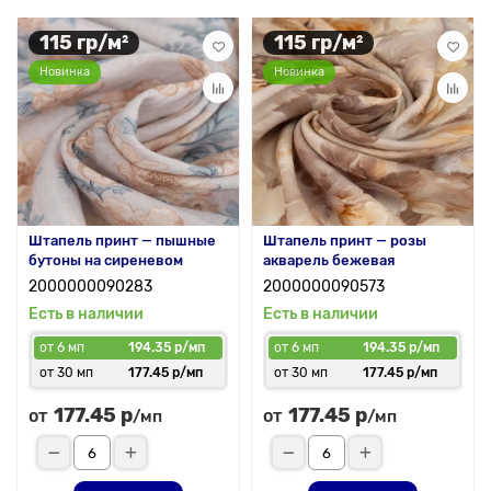
115 гр/м²
115 гр/м²
Новинка
Новинка
Штапель принт — пышные
Штапель принт — розы
бутоны на сиреневом
акварель бежевая
2000000090283
2000000090573
Есть в наличии
Есть в наличии
от 6 мп
194.35 р/мп
от 6 мп
194.35 р/мп
от 30 мп
177.45 р/мп
от 30 мп
177.45 р/мп
177.45 р
177.45 р
от
от
/мп
/мп