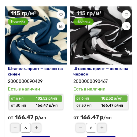
115 гр/м²
115 гр/м²
Новинка
Новинка
Штапель, принт — волны на
Штапель, принт — волны на
синем
черном
2000000090429
2000000090467
Есть в наличии
Есть в наличии
от 6 мп
182.52 р/мп
от 6 мп
182.52 р/мп
от 30 мп
166.47 р/мп
от 30 мп
166.47 р/мп
166.47 р
166.47 р
от
от
/мп
/мп