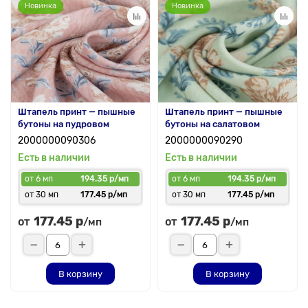
Новинка
Новинка
Штапель принт — пышные
Штапель принт — пышные
бутоны на пудровом
бутоны на салатовом
2000000090306
2000000090290
Есть в наличии
Есть в наличии
от 6 мп
194.35 р/мп
от 6 мп
194.35 р/мп
от 30 мп
177.45 р/мп
от 30 мп
177.45 р/мп
177.45 р
177.45 р
от
от
/мп
/мп
В корзину
В корзину