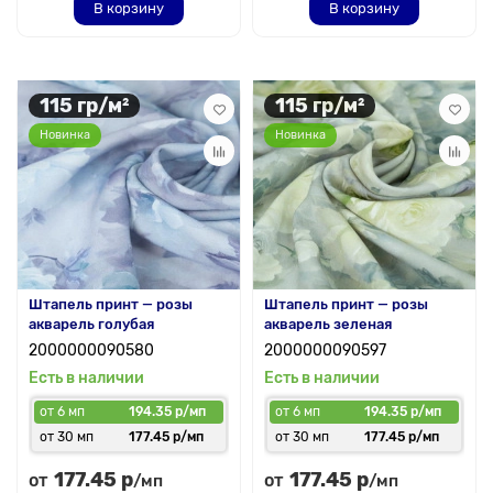
В корзину
В корзину
115 гр/м²
115 гр/м²
Новинка
Новинка
Штапель принт — розы
Штапель принт — розы
акварель голубая
акварель зеленая
2000000090580
2000000090597
Есть в наличии
Есть в наличии
от 6 мп
194.35 р/мп
от 6 мп
194.35 р/мп
от 30 мп
177.45 р/мп
от 30 мп
177.45 р/мп
177.45 р
177.45 р
от
от
/мп
/мп