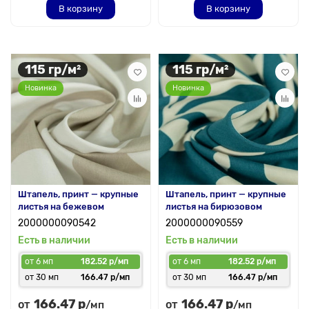
В корзину
В корзину
115 гр/м²
115 гр/м²
Новинка
Новинка
Штапель, принт — крупные
Штапель, принт — крупные
листья на бежевом
листья на бирюзовом
2000000090542
2000000090559
Есть в наличии
Есть в наличии
от 6 мп
182.52 р/мп
от 6 мп
182.52 р/мп
от 30 мп
166.47 р/мп
от 30 мп
166.47 р/мп
166.47 р
166.47 р
от
от
/мп
/мп