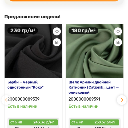
Предложение недели!
230 гр/м²
180 гр/м²
Барби — черный,
Шелк Армани двойной
однотонный "Коко"
Катионик (Cationik), цвет —
оливковый
2000000089539
2000000089591
Есть в наличии
Есть в наличии
от 6 мп
243.36 р/мп
от 6 мп
258.57 р/мп