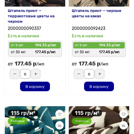
Штапель принт —
Штапель принт — черные
терракотовые цветы на
цветы на какао
черном
2000000090337
2000000092423
Есть в наличии
Есть в наличии
от 6 мп
194.35 р/мп
от 6 мп
194.35 р/мп
от 30 мп
177.45 р/мп
от 30 мп
177.45 р/мп
177.45 р
177.45 р
от
от
/мп
/мп
В корзину
В корзину
115 гр/м²
115 гр/м²
Новинка
Новинка