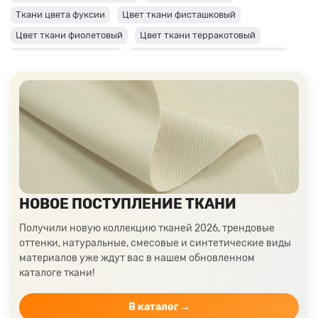
Ткани цвета фуксии
Цвет ткани фисташковый
Цвет ткани фиолетовый
Цвет ткани терракотовый
Цвет ткани сиреневый
Цвет ткани синий и темно-синий
Цвет ткани серый + оттенки: темные и светлые
Цвет ткани салатовый
Цвет ткани розовый
Ткани цвета пудра
Ткани персикового цвета
Ткани оранжевого цвета
Ткани оливкового цвета
Цвет ткани мятный
Ткани цвета айвори, молочные оттенки
Ткани лимонного цвета
Ткани красного цвета разных оттенков
НОВОЕ ПОСТУПЛЕНИЕ ТКАНИ
Ткани кораллового цвета
Ткани цвета какао
Получили новую коллекцию тканей 2026, трендовые
Изумрудный цвет ткани
Ткани зеленого цвета
оттенки, натуральные, смесовые и синтетические виды
материалов уже ждут вас в нашем обновленном
Ткани желтого цвета
Ткани цвета индиго
каталоге ткани!
Цвет ткани бордовый
Купить ткань белого цвета
Цвет ткани бежевый
В каталог →