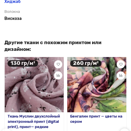
Хиджаб
Волокна
Вискоза
Другие ткани с похожим принтом или
дизайном:
130 гр/м²
260 гр/м²
Ткань Муслин двухслойный
Бенгалин принт — цветы на
электронный принт (digital
сером
print), принт— редкие