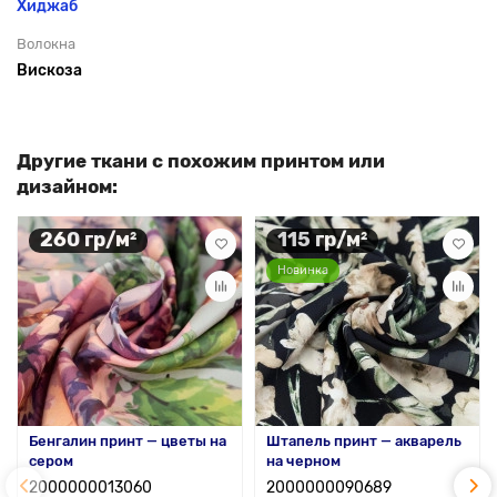
Хиджаб
Волокна
Вискоза
Другие ткани с похожим принтом или
дизайном:
260 гр/м²
115 гр/м²
Новинка
Бенгалин принт — цветы на
Штапель принт — акварель
сером
на черном
2000000013060
2000000090689