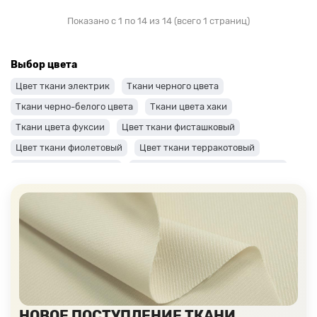
Показано с 1 по 14 из 14 (всего 1 страниц)
Выбор цвета
Цвет ткани электрик
Ткани черного цвета
Ткани черно-белого цвета
Ткани цвета хаки
Ткани цвета фуксии
Цвет ткани фисташковый
Цвет ткани фиолетовый
Цвет ткани терракотовый
Цвет ткани сиреневый
Цвет ткани синий и темно-синий
Цвет ткани серый + оттенки: темные и светлые
Цвет ткани салатовый
Цвет ткани розовый
Ткани цвета пудра
Ткани персикового цвета
Ткани оранжевого цвета
Ткани оливкового цвета
Цвет ткани мятный
Ткани цвета айвори, молочные оттенки
Ткани лимонного цвета
Ткани красного цвета разных оттенков
НОВОЕ ПОСТУПЛЕНИЕ ТКАНИ