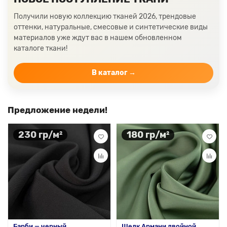
Ткани кораллового цвета
Ткани цвета какао
Получили новую коллекцию тканей 2026, трендовые
Изумрудный цвет ткани
Ткани зеленого цвета
оттенки, натуральные, смесовые и синтетические виды
материалов уже ждут вас в нашем обновленном
Ткани желтого цвета
Ткани цвета индиго
каталоге ткани!
Цвет ткани бордовый
Купить ткань белого цвета
Цвет ткани бежевый
В каталог →
Предложение недели!
230 гр/м²
180 гр/м²
Барби — черный,
Шелк Армани двойной