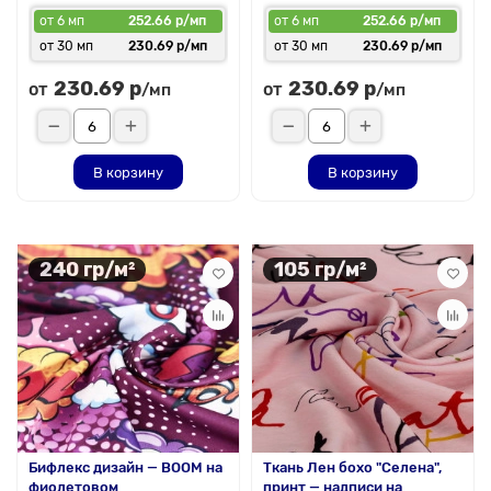
от 6 мп
252.66 р/мп
от 6 мп
252.66 р/мп
от 30 мп
230.69 р/мп
от 30 мп
230.69 р/мп
230.69 р
230.69 р
от
от
/мп
/мп
В корзину
В корзину
240 гр/м²
105 гр/м²
Бифлекс дизайн — BOOM на
Ткань Лен бохо "Селена",
фиолетовом
принт — надписи на