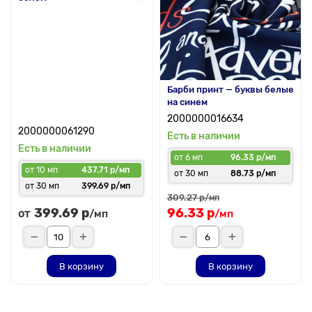
Барби принт — буквы белые
на синем
2000000016634
2000000061290
Есть в наличии
Есть в наличии
от 6 мп
96.33 р/мп
от 10 мп
437.71 р/мп
от 30 мп
88.73 р/мп
от 30 мп
399.69 р/мп
309.27 р
/мп
399.69 р
96.33 р
от
/мп
/мп
В корзину
В корзину