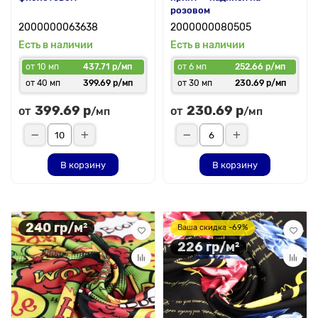
розовом
2000000063638
2000000080505
Есть в наличии
Есть в наличии
от 10 мп
437.71 р/мп
от 6 мп
252.66 р/мп
от 40 мп
399.69 р/мп
от 30 мп
230.69 р/мп
399.69 р
230.69 р
от
от
/мп
/мп
В корзину
В корзину
240 гр/м²
Ваша скидка -69%
226 гр/м²