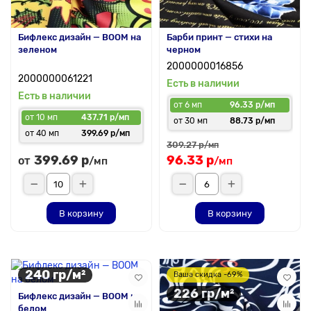
Бифлекс дизайн — BOOM на
Барби принт — стихи на
зеленом
черном
2000000016856
2000000061221
Есть в наличии
Есть в наличии
от 6 мп
96.33 р/мп
от 10 мп
437.71 р/мп
от 30 мп
88.73 р/мп
от 40 мп
399.69 р/мп
309.27 р
/мп
399.69 р
96.33 р
от
/мп
/мп
В корзину
В корзину
240 гр/м²
Ваша скидка -69%
226 гр/м²
Бифлекс дизайн — BOOM на
белом