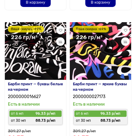
В корзину
В корзину
Ваша скидка -69%
Ваша скидка -69%
226 гр/м²
226 гр/м²
Барби принт — буквы белые
Барби принт — яркие буквы
на черном
на черном
2000000016627
2000000027173
Есть в наличии
Есть в наличии
от 6 мп
96.33 р/мп
от 6 мп
96.33 р/мп
от 30 мп
88.73 р/мп
от 30 мп
88.73 р/мп
309.27 р
309.27 р
/мп
/мп