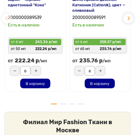
однотонный "Коко"
Катионик (Cationik), цвет —
оливковый
2000000089539
2000000089591
Есть в наличии
Есть в наличии
от 6 мп
243.36 р/мп
от 6 мп
258.57 р/мп
от 50 мп
222.24 р/мп
от 65 мп
235.76 р/мп
222.24 р
235.76 р
от
от
/мп
/мп
В корзину
В корзину
Филиал Мир Fashion Ткани в
Москве