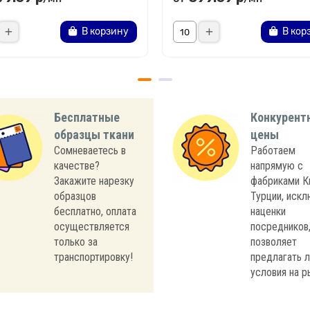
В корзину
В кор
Бесплатные
Конкурент
образцы ткани
цены
Сомневаетесь в
Работаем
качестве?
напрямую с
Закажите нарезку
фабриками К
образцов
Турции, иск
бесплатно, оплата
наценки
осуществляется
посредников,
только за
позволяет
транспортировку!
предлагать 
условия на р