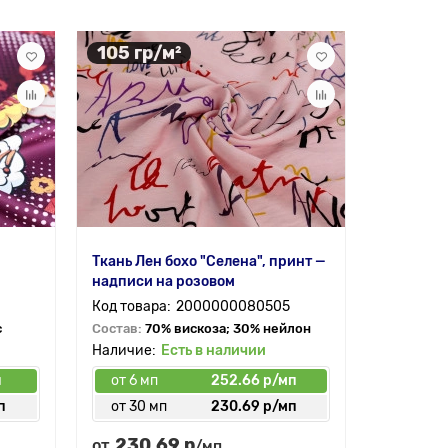
105 гр/м²
105 гр
Ткань Лен бохо "Селена", принт —
Ткань Лен
надписи на розовом
надписи 
2000000080505
с
Состав:
70% вискоза; 30% нейлон
Состав:
7
Есть в наличии
п
от 6 мп
252.66 р/мп
от 6 мп
п
от 30 мп
230.69 р/мп
от 30 
230.69 р
230.
от
от
/мп