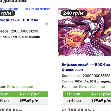
и дизайном:
 гр/м²
240 гр/м²
екс дизайн — BOOM на
м
2000000061290
в:
90% п/э; 10% спандекс
Бифлекс дизайн — BOOM на
фиолетовом
2000000063638
Состав:
90% п/э; 10% спандек
Есть в наличии
Есть в наличии
10 мп
437.71 р/мп
от 10 мп
437.71 р/м
30 мп
399.69 р/мп
от 40 мп
399.69 р/м
99.69 р
399.69 р
от
/мп
/мп