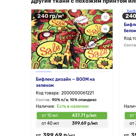
Другие ткани с похожим принтом ил
240 гр/м²
240
Бифл
бело
Соста
Бифлекс дизайн — BOOM на
зеленом
2000000061221
Состав:
90% п/э; 10% спандекс
Есть в наличии
от 10 мп
437.71 р/мп
от 
от 40 мп
399.69 р/мп
от 
399.69 р
3
от
от
/мп