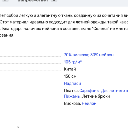
Вопрос-ответ
0
0
яет собой легкую и элегантную ткань, созданную из сочетания в
Этот материал идеально подходит для летней одежды, такой как 
й.
Благодаря наличию нейлона в составе, ткань "Селена" не мнетс
ования.
70% вискоза; 30% нейлон
105 гр/м²
Китай
150 см
Надписи
Платья,
Сарафаны
,
Для летнего 
Пижамы
, Летние брюки
Вискоза,
Нейлон