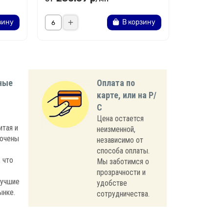
зину
В корзину
ные
Оплата по
карте, или на Р/
С
Цена остается
итая и
неизменной,
лючены
независимо от
способа оплаты.
 что
Мы заботимся о
прозрачности и
лучшие
удобстве
ынке.
сотрудничества.