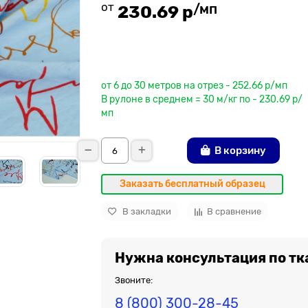
от
/мп
230.69 р
До рулона еще
от 6 до 30 метров на отрез - 252.66 р/мп
В рулоне в среднем = 30 м/кг по - 230.69 р/
мп
В корзину
Заказать бесплатный образец
В закладки
В сравнение
Нужна консультация по тк
Звоните:
8 (800) 300-28-45