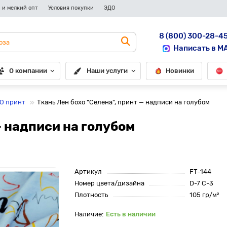
 и мелкий опт
Условия покупки
ЭДО
8 (800) 300-28-4
Написать в M
О компании
Наши услуги
Новинки
О принт
Ткань Лен бохо "Селена", принт — надписи на голубом
— надписи на голубом
Артикул
FT-144
Номер цвета/дизайна
D-7 C-3
Плотность
105 гр/м²
Есть в наличии