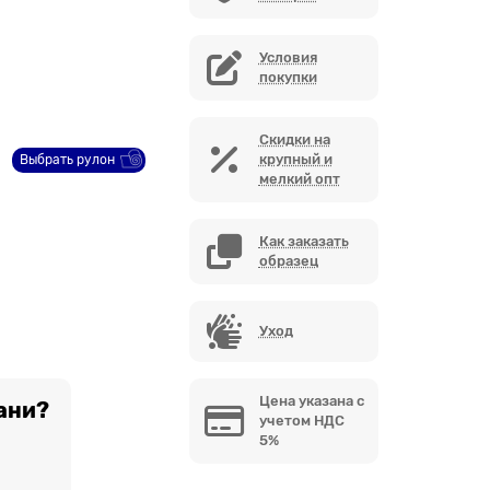
Условия
покупки
Скидки на
крупный и
Выбрать рулон
мелкий опт
Как заказать
образец
Уход
Цена указана с
ани?
учетом НДС
5%