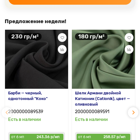
Предложение недели!
230 гр/м²
180 гр/м²
Барби — черный,
Шелк Армани двойной
однотонный "Коко"
Катионик (Cationik), цвет —
оливковый
2000000089539
2000000089591
Есть в наличии
Есть в наличии
от 6 мп
243.36 р/мп
от 6 мп
258.57 р/мп