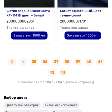
Фатин средней жесткости
Батист однотонный, цвет —
KP-11419, цвет — белый
темно-синий
2000000082851
2000000071701
Ткань под заказ
Ткань под заказ
Заказать от 1500 мп
Заказать от 1500 мп
|<
<
35
36
37
38
39
40
41
42
43
Показано с 861 по 847 из 847 (всего 43 страниц)
Выбор цвета
Цвет ткани электрик
Ткани черного цвета