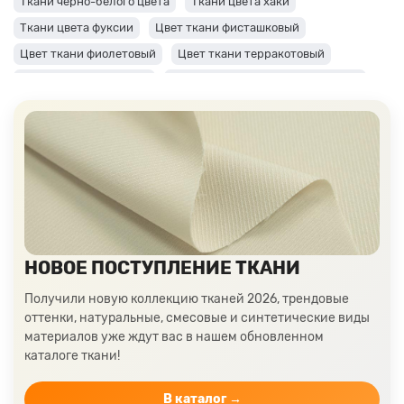
Ткани черно-белого цвета
Ткани цвета хаки
Ткани цвета фуксии
Цвет ткани фисташковый
Цвет ткани фиолетовый
Цвет ткани терракотовый
Цвет ткани сиреневый
Цвет ткани синий и темно-синий
Цвет ткани серый + оттенки: темные и светлые
Цвет ткани салатовый
Цвет ткани розовый
Ткани цвета пудра
Ткани персикового цвета
Ткани оранжевого цвета
Ткани оливкового цвета
Цвет ткани мятный
Ткани цвета айвори, молочные оттенки
Ткани лимонного цвета
Ткани красного цвета разных оттенков
НОВОЕ ПОСТУПЛЕНИЕ ТКАНИ
Ткани кораллового цвета
Ткани цвета какао
Получили новую коллекцию тканей 2026, трендовые
Изумрудный цвет ткани
Ткани зеленого цвета
оттенки, натуральные, смесовые и синтетические виды
материалов уже ждут вас в нашем обновленном
Ткани желтого цвета
Ткани цвета индиго
каталоге ткани!
Цвет ткани бордовый
Купить ткань белого цвета
Цвет ткани бежевый
В каталог →