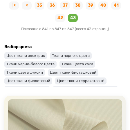
|<
<
35
36
37
38
39
40
41
42
43
Показано с 841 по 847 из 847 (всего 43 страниц)
Выбор цвета
Цвет ткани электрик
Ткани черного цвета
Ткани черно-белого цвета
Ткани цвета хаки
Ткани цвета фуксии
Цвет ткани фисташковый
Цвет ткани фиолетовый
Цвет ткани терракотовый
Цвет ткани сиреневый
Цвет ткани синий и темно-синий
Цвет ткани серый + оттенки: темные и светлые
Цвет ткани салатовый
Цвет ткани розовый
Ткани цвета пудра
Ткани персикового цвета
Ткани оранжевого цвета
Ткани оливкового цвета