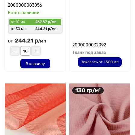
2000000083056
Есть в наличии
от 10 мп
267.87 р/мп
от 30 мп
244.21 р/мп
244.21 р
от
/мп
2000000032092
Ткань под заказ
Заказать от 1500 мп
В корзину
130 гр/м²