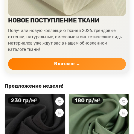
Цвет ткани мятный
Ткани цвета айвори, молочные оттенки
Ткани лимонного цвета
Ткани красного цвета разных оттенков
НОВОЕ ПОСТУПЛЕНИЕ ТКАНИ
Ткани кораллового цвета
Ткани цвета какао
Получили новую коллекцию тканей 2026, трендовые
Изумрудный цвет ткани
Ткани зеленого цвета
оттенки, натуральные, смесовые и синтетические виды
материалов уже ждут вас в нашем обновленном
Ткани желтого цвета
Ткани цвета индиго
каталоге ткани!
Цвет ткани бордовый
Купить ткань белого цвета
Цвет ткани бежевый
В каталог →
Предложение недели!
230 гр/м²
180 гр/м²