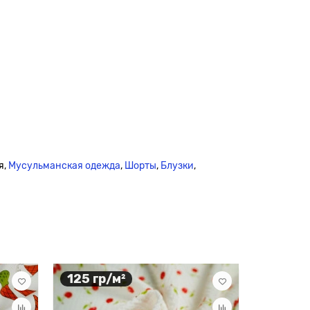
я,
Мусульманская одежда
,
Шорты
,
Блузки
,
125 гр/м²
130 гр