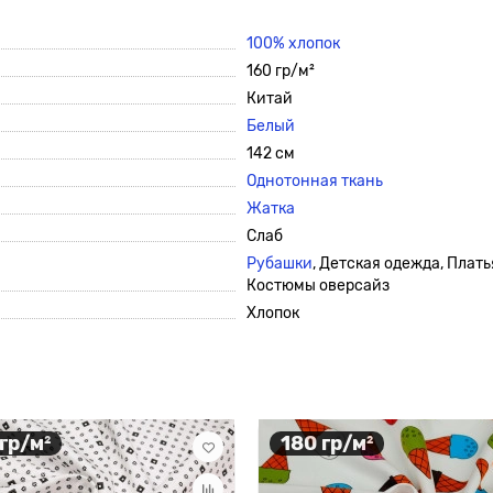
100% хлопок
160 гр/м²
Китай
Белый
142 см
Однотонная ткань
Жатка
Слаб
Рубашки
, Детская одежда, Плать
Костюмы оверсайз
Хлопок
 гр/м²
180 гр/м²