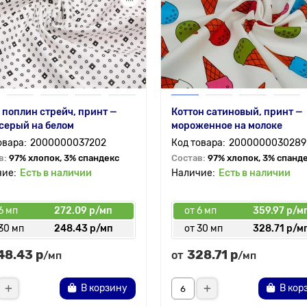
 поплин стрейч, принт —
Коттон сатиновый, принт —
серый на белом
мороженное на молоке
2000000037202
2000000030289
в:
97% хлопок, 3% спандекс
Состав:
97% хлопок, 3% спанд
Есть в наличии
Есть в наличии
6 мп
272.09 р/мп
от 6 мп
359.97 р/м
30 мп
248.43 р/мп
от 30 мп
328.71 р/м
48.43 р
328.71 р
от
/мп
/мп
В корзину
В кор