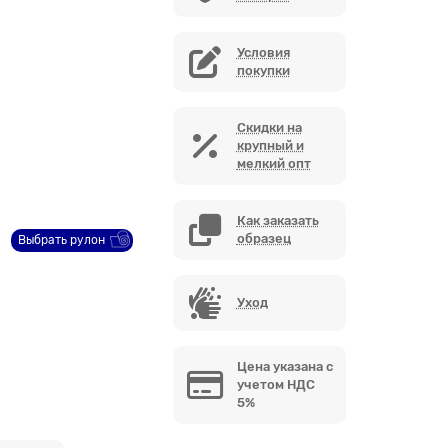
Условия
покупки
Скидки на
крупный и
мелкий опт
Как заказать
образец
Выбрать рулон
Уход
Цена указана с
учетом НДС
5%