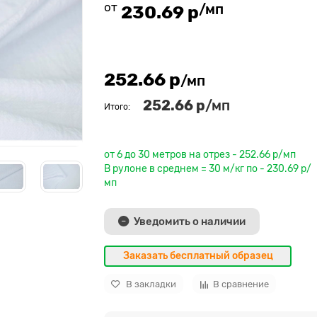
от
/мп
230.69 р
252.66 р
/мп
252.66 р
/мп
Итого:
До рулона еще
от 6 до 30 метров на отрез - 252.66 р/мп
В рулоне в среднем = 30 м/кг по - 230.69 р/
мп
Уведомить о наличии
Заказать бесплатный образец
В закладки
В сравнение