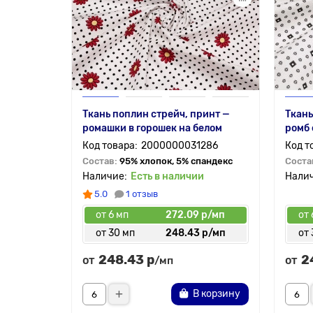
Ткань поплин стрейч, принт —
Ткань
ромашки в горошек на белом
ромб 
2000000031286
Состав:
95% хлопок, 5% спандекс
Соста
Есть в наличии
5.0
1 отзыв
от 6 мп
272.09 р/мп
от 
от 30 мп
248.43 р/мп
от 
248.43 р
2
от
от
/мп
В корзину