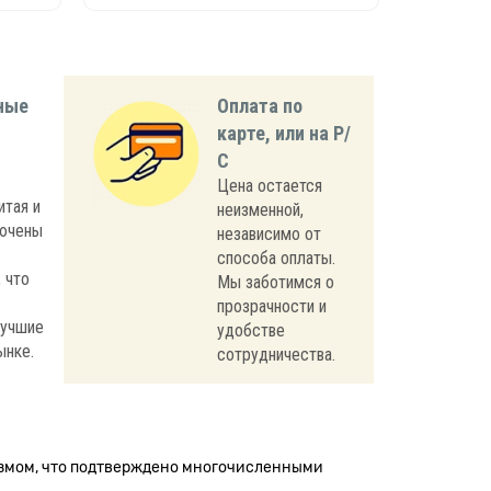
ные
Оплата по
карте, или на Р/
С
Цена остается
итая и
неизменной,
лючены
независимо от
способа оплаты.
 что
Мы заботимся о
прозрачности и
лучшие
удобстве
ынке.
сотрудничества.
измом, что подтверждено многочисленными