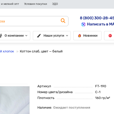
 и мелкий опт
Условия покупки
ЭДО
8 (800) 300-28-4
Написать в M
О компании
Наши услуги
Новинки
й хлопок
Коттон слаб, цвет — белый
Артикул
FT-190
Номер цвета/дизайна
C-1
Плотность
160 гр/м²
Ожидает поступления