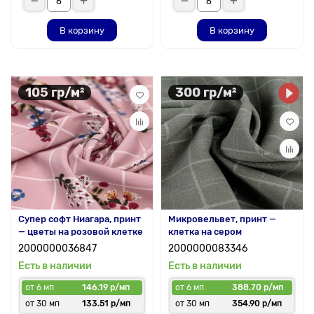
В корзину
В корзину
105 гр/м²
300 гр/м²
Супер софт Ниагара, принт
Микровельвет, принт —
— цветы на розовой клетке
клетка на сером
2000000036847
2000000083346
Есть в наличии
Есть в наличии
от 6 мп
146.19 р/мп
от 6 мп
388.70 р/мп
от 30 мп
133.51 р/мп
от 30 мп
354.90 р/мп