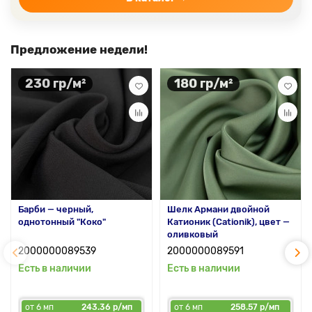
Предложение недели!
230 гр/м²
180 гр/м²
Барби — черный,
Шелк Армани двойной
однотонный "Коко"
Катионик (Cationik), цвет —
оливковый
2000000089539
2000000089591
Есть в наличии
Есть в наличии
от 6 мп
243.36 р/мп
от 6 мп
258.57 р/мп