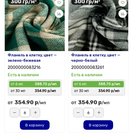
300 гр/м²
300 гр/м²
Фланель в клетку, цвет —
Фланель в клетку, цвет —
зелено-бежевая
черно-белый
2000000083216
2000000083261
Есть в наличии
Есть в наличии
от 6 мп
388.70 р/мп
от 6 мп
388.70 р/мп
от 30 мп
354.90 р/мп
от 30 мп
354.90 р/мп
354.90 р
354.90 р
от
от
/мп
/мп
В корзину
В корзину