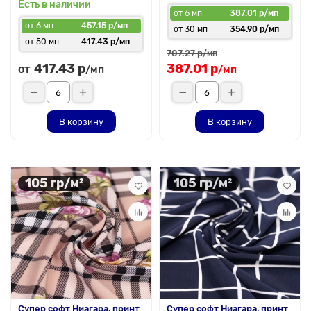
Есть в наличии
от 6 мп
387.01 р/мп
от 6 мп
457.15 р/мп
от 30 мп
354.90 р/мп
от 50 мп
417.43 р/мп
707.27 р
/мп
417.43 р
387.01 р
от
/мп
/мп
В корзину
В корзину
105 гр/м²
105 гр/м²
Супер софт Ниагара, принт
Супер софт Ниагара, принт