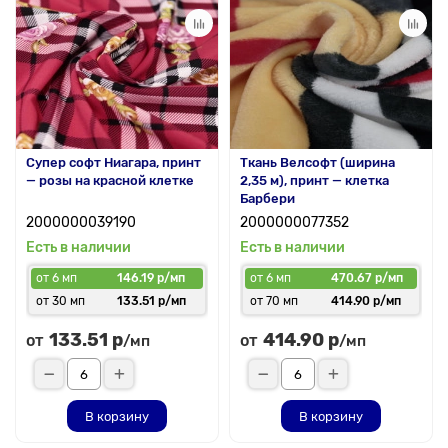
Супер софт Ниагара, принт
Ткань Велсофт (ширина
— розы на красной клетке
2,35 м), принт — клетка
Барбери
2000000039190
2000000077352
Есть в наличии
Есть в наличии
от 6 мп
146.19 р/мп
от 6 мп
470.67 р/мп
от 30 мп
133.51 р/мп
от 70 мп
414.90 р/мп
133.51 р
414.90 р
от
от
/мп
/мп
В корзину
В корзину