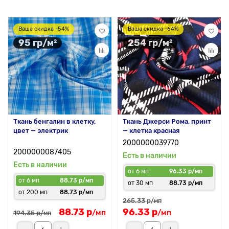
Ваша скидка -54%
Ваша скидка -64%
95 гр/м²
254 гр/м²
Ткань бенгалин в клетку,
Ткань Джерси Рома, принт
цвет — электрик
— клетка красная
2000000039770
2000000087405
Есть в наличии
Есть в наличии
от 6 мп
96.33 р/мп
от 6 мп
88.73 р/мп
от 30 мп
88.73 р/мп
от 200 мп
88.73 р/мп
265.33 р
/мп
88.73 р
96.33 р
/мп
/мп
194.35 р
/мп