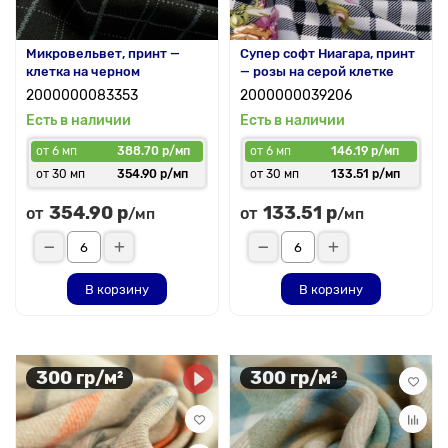
Микровельвет, принт —
Супер софт Ниагара, принт
клетка на черном
— розы на серой клетке
2000000083353
2000000039206
Есть в наличии
Есть в наличии
от 6 мп
388.70 р/мп
от 6 мп
146.19 р/мп
от 30 мп
354.90 р/мп
от 30 мп
133.51 р/мп
354.90 р
133.51 р
от
от
/мп
/мп
В корзину
В корзину
300 гр/м²
300 гр/м²