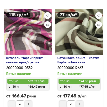
115 гр/м²
77 гр/м²
Штапель "Чарли" принт —
Сатин вакс, принт — клетка
клетка серая/фуксия
Барбери бежевая
2000000010359
2000000012667
Есть в наличии
Есть в наличии
от 6 мп
182.52 р/мп
от 6 мп
194.35 р/мп
от 30 мп
166.47 р/мп
от 30 мп
177.45 р/мп
166.47 р
177.45 р
от
от
/мп
/мп