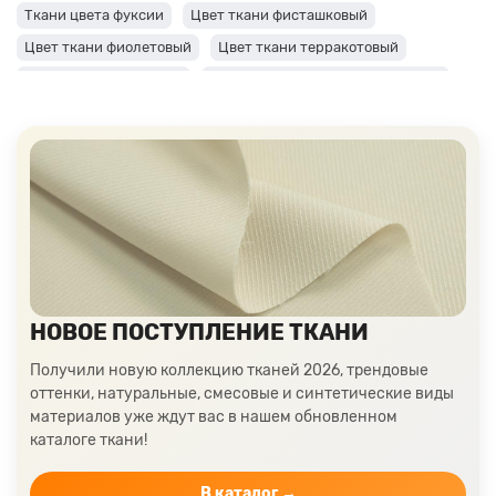
Ткани цвета фуксии
Цвет ткани фисташковый
Цвет ткани фиолетовый
Цвет ткани терракотовый
Цвет ткани сиреневый
Цвет ткани синий и темно-синий
Цвет ткани серый + оттенки: темные и светлые
Цвет ткани салатовый
Цвет ткани розовый
Ткани цвета пудра
Ткани персикового цвета
Ткани оранжевого цвета
Ткани оливкового цвета
Цвет ткани мятный
Ткани цвета айвори, молочные оттенки
Ткани лимонного цвета
Ткани красного цвета разных оттенков
НОВОЕ ПОСТУПЛЕНИЕ ТКАНИ
Ткани кораллового цвета
Ткани цвета какао
Изумрудный цвет ткани
Ткани зеленого цвета
Получили новую коллекцию тканей 2026, трендовые
оттенки, натуральные, смесовые и синтетические виды
Ткани желтого цвета
Ткани цвета индиго
материалов уже ждут вас в нашем обновленном
Цвет ткани бордовый
Купить ткань белого цвета
каталоге ткани!
Цвет ткани бежевый
В каталог →