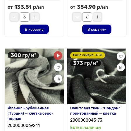
133.51 р
354.90 р
от
от
/мп
/мп
В корзину
В корзину
300 гр/м²
Ваша скидка -45%
373 гр/м²
Фланель рубашечная
Пальтовая ткань "Лондон"
(Турция) — клетка серо-
принтованный — клетка
черная
2000000043173
2000000069241
Есть в наличии