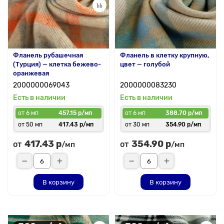
Фланель рубашечная
Фланель в клетку крупную,
(Турция) — клетка бежево-
цвет — голубой
оранжевая
2000000069043
2000000083230
Есть в наличии
Есть в наличии
от 6 мп
457.15 р/мп
от 6 мп
388.70 р/мп
от 50 мп
417.43 р/мп
от 30 мп
354.90 р/мп
417.43 р
354.90 р
от
от
/мп
/мп
В корзину
В корзину