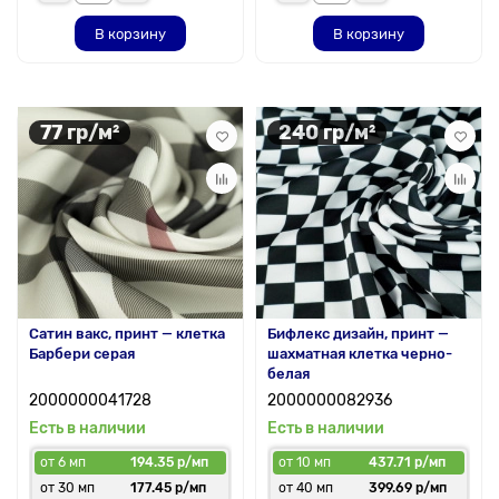
В корзину
В корзину
77 гр/м²
240 гр/м²
Сатин вакс, принт — клетка
Бифлекс дизайн, принт —
Барбери серая
шахматная клетка черно-
белая
2000000041728
2000000082936
Есть в наличии
Есть в наличии
от 6 мп
194.35 р/мп
от 10 мп
437.71 р/мп
от 30 мп
177.45 р/мп
от 40 мп
399.69 р/мп