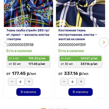
Ткань скуба стрейч 280 гр/
Костюмная ткань
м², принт — вензель клетка
пестротканная, клетка —
электрик
желтая на синем
2000000033938
2000000049359
Есть в наличии
Есть в наличии
от 6 мп
194.35 р/мп
от 6 мп
369.27 р/мп
от 30 мп
177.45 р/мп
от 30 мп
337.16 р/мп
177.45 р
337.16 р
от
от
/мп
/мп
В корзину
В корзину