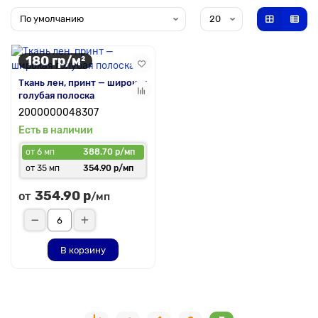
180 гр/м²
Ткань лен, принт — широкая
голубая полоска
2000000048307
Есть в наличии
от 6 мп
388.70 р/мп
от 35 мп
354.90 р/мп
354.90 р
от
/мп
В корзину