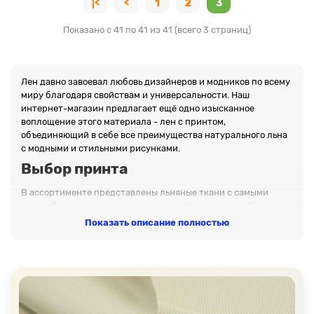
|<
<
1
2
3
Показано с 41 по 41 из 41 (всего 3 страниц)
Лен давно завоевал любовь дизайнеров и модников по всему
миру благодаря свойствам и универсальности. Наш
интернет-магазин предлагает ещё одно изысканное
воплощение этого материала - лен с принтом,
объединяющий в себе все преимущества натурального льна
с модными и стильными рисунками.
Выбор принта
В ассортименте представлены льняные ткани с самыми
разнообразными мотивами - от этнических узоров бохо и
нежных цветочных принтов до дерзких леопардовых
Показать описание полностью
окрасов. Творчество не знает границ, и каждый может найти
у нас что-то по душе для воплощения своих идей в моду и
домашний декор.
Характеристики
Ткани с принтом идут шириной от 130 до 150 сантиметров,