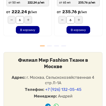
со своим неповторимым
от 50 мп
222.24 р/мп
от 65 мп
235.76 р/мп
222.24 р
235.76 р
от
от
/мп
/мп
В корзину
В корзину
Филиал Мир Fashion Ткани в
Москве
Адрес:
г. Москва, Сельскохозяйственная 4
стр Л-1А
Телефон:
+7 (926) 132-05-45
Менеджер:
Андрей