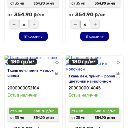
от 35 мп
354.90 р/мп
от 35 мп
354.90 р/мп
354.90 р
354.90 р
от
от
/мп
/мп
В корзину
В корзину
180 гр/м²
180 гр/м²
Ткань лен, принт — горох на
синем
Ткань лен, принт — розовые
цветочки на молочном
2000000032184
2000000014845
Есть в наличии
Есть в наличии
от 6 мп
388.70 р/мп
от 6 мп
388.70 р/мп
от 35 мп
354.90 р/мп
от 35 мп
354.90 р/мп