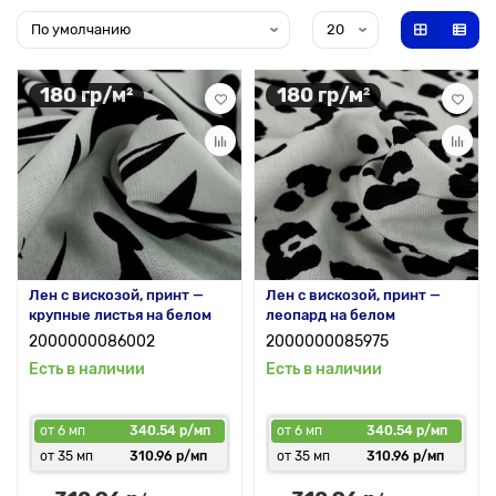
180 гр/м²
180 гр/м²
Лен с вискозой, принт —
Лен с вискозой, принт —
крупные листья на белом
леопард на белом
2000000086002
2000000085975
Есть в наличии
Есть в наличии
от 6 мп
340.54 р/мп
от 6 мп
340.54 р/мп
от 35 мп
310.96 р/мп
от 35 мп
310.96 р/мп