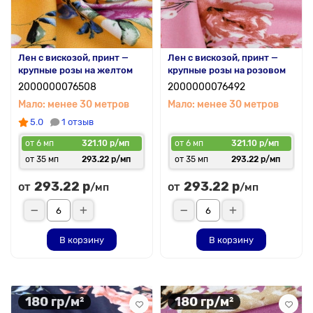
Лен с вискозой, принт —
Лен с вискозой, принт —
крупные розы на желтом
крупные розы на розовом
2000000076508
2000000076492
Мало: менее 30 метров
Мало: менее 30 метров
5.0
1 отзыв
от 6 мп
321.10 р/мп
от 6 мп
321.10 р/мп
от 35 мп
293.22 р/мп
от 35 мп
293.22 р/мп
293.22 р
293.22 р
от
от
/мп
/мп
В корзину
В корзину
180 гр/м²
180 гр/м²