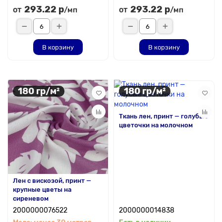
293.22 р
293.22 р
от
от
/мп
/мп
В корзину
В корзину
180 гр/м²
180 гр/м²
Ткань лен, принт — голубые
цветочки на молочном
Лен с вискозой, принт —
крупные цветы на
сиреневом
2000000076522
2000000014838