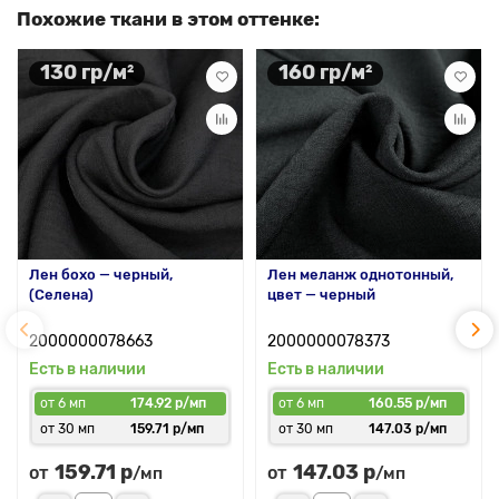
Похожие ткани в этом оттенке:
130 гр/м²
160 гр/м²
Лен бохо — черный,
Лен меланж однотонный,
(Селена)
цвет — черный
2000000078663
2000000078373
Есть в наличии
Есть в наличии
от 6 мп
174.92 р/мп
от 6 мп
160.55 р/мп
от 30 мп
159.71 р/мп
от 30 мп
147.03 р/мп
159.71 р
147.03 р
от
от
/мп
/мп