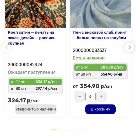
Креп сатин — печать на
Лен с вискозой слаб, принт
заказ, дизайн — роспись
— белые пионы на голубом
крупная
2000000083537
Есть в наличии
2000000082424
от 6 мп
388.70 р/мп
Ожидает поступления
от 30 мп
354.90 р/мп
от 10 мп
326.17 р/мп
354.90 р
от
/мп
от 30 мп
297.44 р/мп
326.17 р
/мп
Уведомить о наличии
В корзину