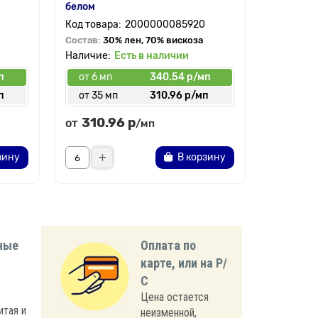
белом
на белом
2000000085920
Состав:
30% лен, 70% вискоза
Состав:
3
Есть в наличии
п
от 6 мп
340.54 р/мп
от 6 мп
п
от 35 мп
310.96 р/мп
от 35 
310.96 р
310.
от
от
/мп
зину
В корзину
ные
Оплата по
карте, или на Р/
С
Цена остается
итая и
неизменной,