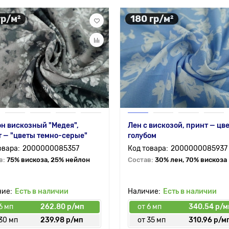
гр/м²
180 гр/м²
н вискозный "Медея",
Лен с вискозой, принт — цв
 — "цветы темно-серые"
голубом
2000000085357
2000000085937
в:
75% вискоза, 25% нейлон
Состав:
30% лен, 70% вискоза
Есть в наличии
Есть в наличии
6 мп
262.80 р/мп
от 6 мп
340.54 р/м
30 мп
239.98 р/мп
от 35 мп
310.96 р/м