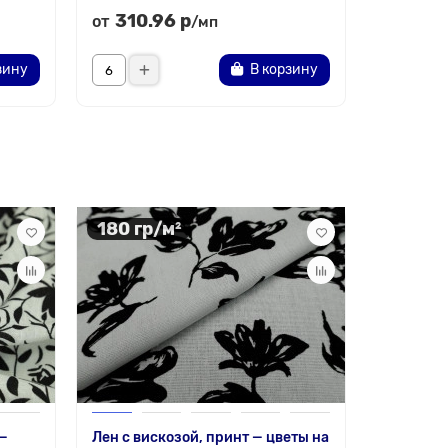
310.96 р
354.
от
от
/мп
зину
В корзину
180 гр/м²
180 гр
 —
Лен с вискозой, принт — цветы на
Лен с ви