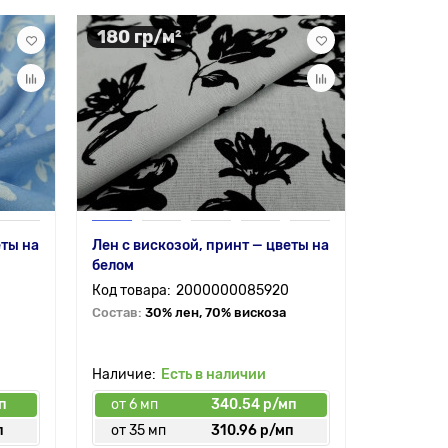
180 гр/м²
71 гр/
еты на
Лен с вискозой, принт — цветы на
Шитье хл
белом
— молоко
2000000085920
Состав:
30% лен, 70% вискоза
Состав:
1
Есть в наличии
п
от 6 мп
340.54 р/мп
от 6 мп
п
от 35 мп
310.96 р/мп
от 30 