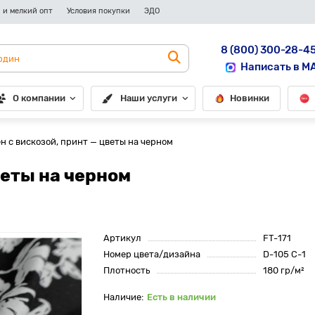
 и мелкий опт
Условия покупки
ЭДО
8 (800) 300-28-4
Написать в M
О компании
Наши услуги
Новинки
н с вискозой, принт — цветы на черном
веты на черном
Артикул
FT-171
Номер цвета/дизайна
D-105 С-1
Плотность
180 гр/м²
Есть в наличии