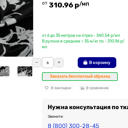
от
/мп
310.96 р
До рулона еще
от 6 до 35 метров на отрез - 340.54 р/мп
В рулоне в среднем = 35 м/кг по - 310.96 р/
мп
В корзину
Заказать бесплатный образец
В закладки
В сравнение
Нужна консультация по тк
Звоните:
8 (800) 300-28-45