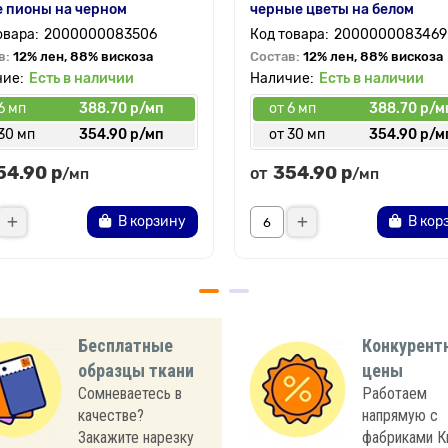
 пионы на черном
черные цветы на белом
2000000083506
2000000083469
в:
12% лен, 88% вискоза
Состав:
12% лен, 88% вискоза
Есть в наличии
Есть в наличии
6 мп
388.70 р/мп
от 6 мп
388.70 р/м
30 мп
354.90 р/мп
от 30 мп
354.90 р/м
54.90 р
354.90 р
от
/мп
/мп
В корзину
В кор
Бесплатные
Конкурент
образцы ткани
цены
Сомневаетесь в
Работаем
качестве?
напрямую с
Закажите нарезку
фабриками К