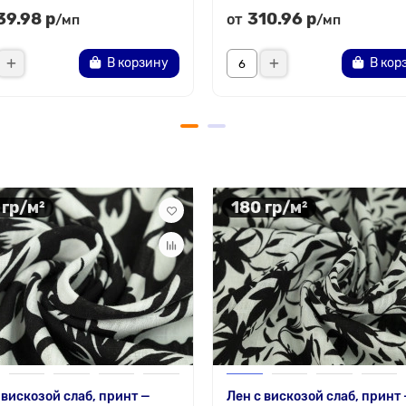
39.98 р
310.96 р
от
/мп
/мп
В корзину
В кор
 гр/м²
180 гр/м²
 вискозой слаб, принт —
Лен с вискозой слаб, принт