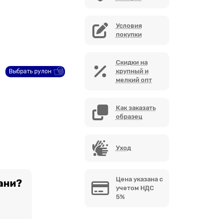
Условия
покупки
Скидки на
крупный и
Выбрать рулон
мелкий опт
Как заказать
образец
Уход
Цена указана с
ани?
учетом НДС
5%