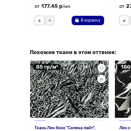
177.45 р
2
от
от
/мп
В корзину
Похожие ткани в этом оттенке:
85 гр/м²
180
Ткань Лен бохо "Селена лайт",
Лен с