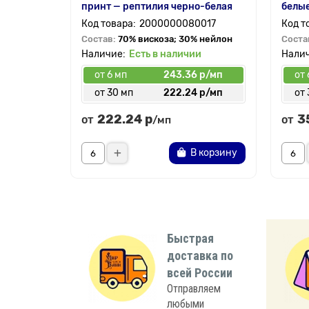
принт — рептилия черно-белая
белые
2000000080017
Состав:
70% вискоза; 30% нейлон
Соста
Есть в наличии
от 6 мп
243.36 р/мп
от 
от 30 мп
222.24 р/мп
от 
222.24 р
3
от
от
/мп
В корзину
Быстрая
доставка по
всей России
Отправляем
любыми