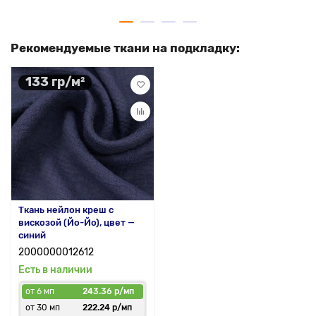
Рекомендуемые ткани на подкладку:
133 гр/м²
Ткань нейлон креш с
вискозой (Йо-Йо), цвет —
синий
2000000012612
Есть в наличии
от 6 мп
243.36 р/мп
от 30 мп
222.24 р/мп