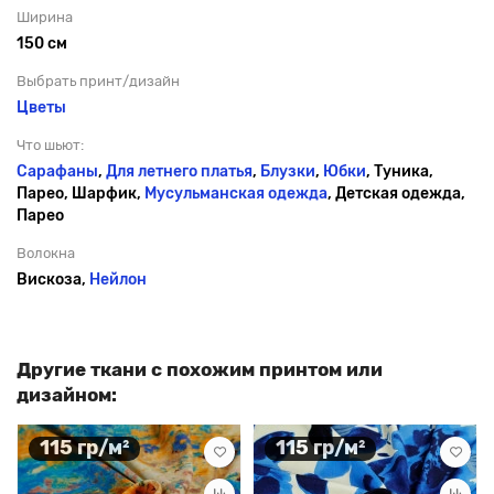
Ширина
150 см
Выбрать принт/дизайн
Цветы
Что шьют:
Сарафаны
,
Для летнего платья
,
Блузки
,
Юбки
, Туника,
Парео, Шарфик,
Мусульманская одежда
, Детская одежда,
Парео
Волокна
Вискоза,
Нейлон
Другие ткани с похожим принтом или
дизайном:
115 гр/м²
115 гр/м²