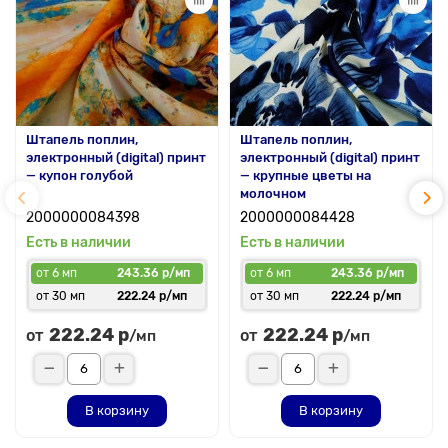
Штапель поплин,
Штапель поплин,
электронный (digital) принт
электронный (digital) принт
— купон голубой
— крупные цветы на
молочном
2000000084398
2000000084428
Есть в наличии
Есть в наличии
от 6 мп
243.36 р/мп
от 6 мп
243.36 р/мп
от 30 мп
222.24 р/мп
от 30 мп
222.24 р/мп
222.24 р
222.24 р
от
от
/мп
/мп
В корзину
В корзину