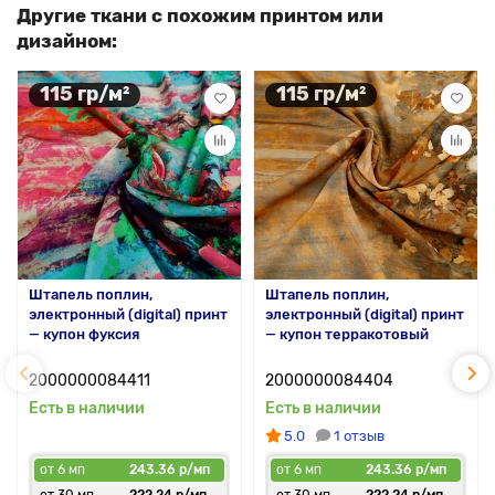
Другие ткани с похожим принтом или
дизайном:
115 гр/м²
115 гр/м²
Штапель поплин,
Штапель поплин,
электронный (digital) принт
электронный (digital) принт
— купон фуксия
— купон терракотовый
2000000084411
2000000084404
Есть в наличии
Есть в наличии
5.0
1 отзыв
от 6 мп
243.36 р/мп
от 6 мп
243.36 р/мп
от 30 мп
222.24 р/мп
от 30 мп
222.24 р/мп