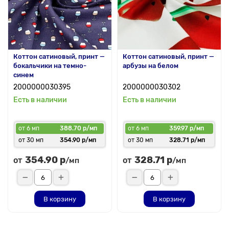
Коттон сатиновый, принт —
Коттон сатиновый, принт —
бокальчики на темно-
арбузы на белом
синем
2000000030395
2000000030302
Есть в наличии
Есть в наличии
от 6 мп
388.70 р/мп
от 6 мп
359.97 р/мп
от 30 мп
354.90 р/мп
от 30 мп
328.71 р/мп
354.90 р
328.71 р
от
от
/мп
/мп
В корзину
В корзину