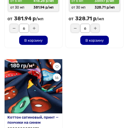
от 6 мп
418.28 р/мп
от 6 мп
359.97 р/мп
от 30 мп
381.94 р/мп
от 30 мп
328.71 р/мп
381.94 р
328.71 р
от
от
/мп
/мп
В корзину
В корзину
180 гр/м²
Коттон сатиновый, принт —
пончики на синем