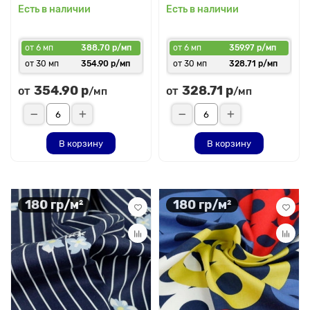
Есть в наличии
Есть в наличии
от 6 мп
388.70 р/мп
от 6 мп
359.97 р/мп
от 30 мп
354.90 р/мп
от 30 мп
328.71 р/мп
354.90 р
328.71 р
от
от
/мп
/мп
В корзину
В корзину
180 гр/м²
180 гр/м²