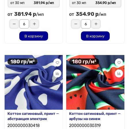
от 30 мп
381.94 р/мп
от 30 мп
354.90 р/мп
381.94 р
354.90 р
от
от
/мп
/мп
В корзину
В корзину
180 гр/м²
180 гр/м²
Коттон сатиновый, принт —
Коттон сатиновый, принт —
абстракция электрик
арбузы на синем
2000000030418
2000000030319