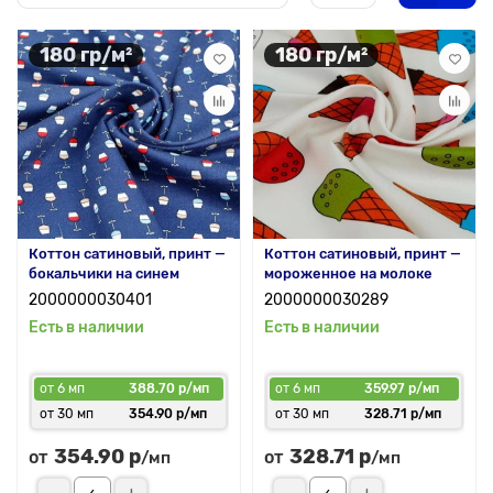
180 гр/м²
180 гр/м²
Коттон сатиновый, принт —
Коттон сатиновый, принт —
бокальчики на синем
мороженное на молоке
2000000030401
2000000030289
Есть в наличии
Есть в наличии
от 6 мп
388.70 р/мп
от 6 мп
359.97 р/мп
от 30 мп
354.90 р/мп
от 30 мп
328.71 р/мп
354.90 р
328.71 р
от
от
/мп
/мп