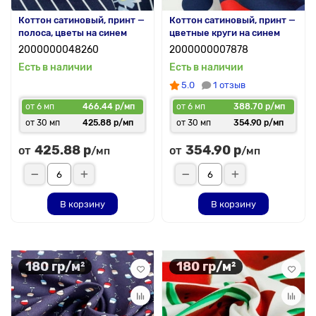
Коттон сатиновый, принт —
Коттон сатиновый, принт —
полоса, цветы на синем
цветные круги на синем
2000000048260
2000000007878
Есть в наличии
Есть в наличии
5.0
1 отзыв
от 6 мп
466.44 р/мп
от 6 мп
388.70 р/мп
от 30 мп
425.88 р/мп
от 30 мп
354.90 р/мп
425.88 р
354.90 р
от
от
/мп
/мп
В корзину
В корзину
180 гр/м²
180 гр/м²