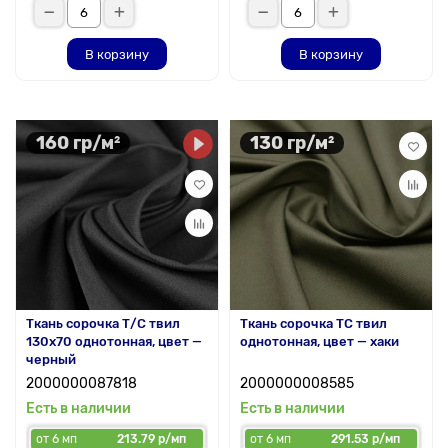
В корзину
В корзину
160 гр/м²
130 гр/м²
Ткань сорочка Т/С твил
Ткань сорочка ТС твил
130x70 однотонная, цвет —
однотонная, цвет — хаки
черный
2000000087818
2000000008585
Есть в наличии
Есть в наличии
от 6 мп
213.79 р/мп
от 6 мп
291.53 р/мп