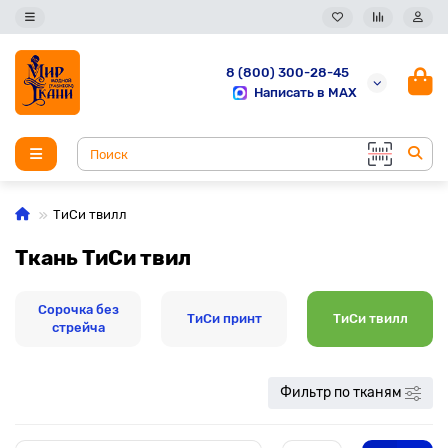
8 (800) 300-28-45
Написать в MAX
ТиСи твилл
Ткань ТиСи твил
Сорочка без
ТиСи принт
ТиСи твилл
стрейча
Фильтр по тканям