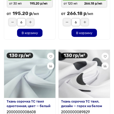
от 30 мп
195.20 р/мп
от 120 мп
266.18 р/мп
195.20 р
266.18 р
от
от
/мп
/мп
В корзину
В корзину
130 гр/м²
130 гр/м²
Ткань сорочка ТС твил
Ткань сорочка ТС твил,
однотонная, цвет — белый
дизайн — горох на белом
2000000008608
2000000089829