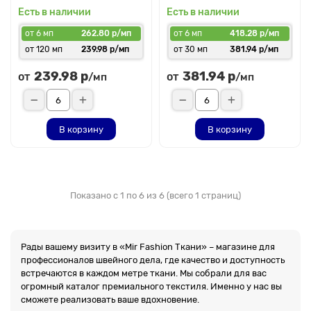
Есть в наличии
Есть в наличии
от 6 мп
262.80 р/мп
от 6 мп
418.28 р/мп
от 120 мп
239.98 р/мп
от 30 мп
381.94 р/мп
239.98 р
381.94 р
от
от
/мп
/мп
В корзину
В корзину
Показано с 1 по 6 из 6 (всего 1 страниц)
Рады вашему визиту в «Mir Fashion Ткани» – магазине для
профессионалов швейного дела, где качество и доступность
встречаются в каждом метре ткани. Мы собрали для вас
огромный каталог премиального текстиля. Именно у нас вы
сможете реализовать ваше вдохновение.