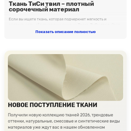
Ткань ТиСи твил – плотный
сорочечный материал
Если вы ищете ткань, которая подчеркнет мягкость и
элегантность, обратите внимание на
Ткань ТиСи твил
. Этот
материал станет отличной основой для производства
Показать описание полностью
аксессуаров и декора. Попробовать в работе материалы из
нашего каталога – означает выбрать качество, экологичность
и долговечность.
Почему нас выбирают?
✓
Заказываем напрямую с ведущих фабрик Китая,
Турции, Кореи и Тайваня
– без посредников.
✓
Ассортимент, насчитывающий тысячи позиций
– 5000+
позиций и 400+ категорий в наличии.
✓
Ткани отпускаются на отрез и рулонами
— крупный и
мелкий опт.
НОВОЕ ПОСТУПЛЕНИЕ ТКАНИ
✓
Работаем с физическими и юридическими лицами
.
Получили новую коллекцию тканей 2026, трендовые
✓
Специальные условия для крупных клиентов
:
оттенки, натуральные, смесовые и синтетические виды
индивидуальные скидки, гибкая система оплаты,
материалов уже ждут вас в нашем обновленном
приоритетная отгрузка.