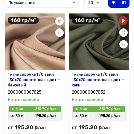
160 гр/м²
160 гр/м²
Ткань сорочка Т/С твил
Ткань сорочка Т/С твил
130x70 однотонная, цвет —
130x70 однотонная, цвет —
бежевый
хаки
2000000087825
2000000087832
Есть в наличии
Есть в наличии
от 6 мп
213.79 р/мп
от 6 мп
213.79 р/мп
от 30 мп
195.20 р/мп
от 30 мп
195.20 р/мп
195.20 р
195.20 р
от
от
/мп
/мп