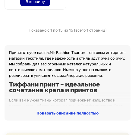
В корзину
Показано с 1 по 15 из 15 (всего 1 страниц)
Приветствуем вас в «Mir Fashion Ткани» – оптовом интернет-
магазин текстиля, где надежность и стиль идут рука об руку.
Мы собрали для вас огромный каталог натуральных и
синтетических материалов. Именно у нас вы сможете
реализовать уникальные дизайнерские решения.
Тиффани принт – идеальное
сочетание крепа и принтов
Если вам нужна ткань, которая подчеркнет изящество и
практичность, обратите внимание на
Тиффани принт
. Этот
материал станет отличной основой для пошива одежды и
Показать описание полностью
декора. Попробовать в работе материалы из нашего каталога
– означает выбрать качество, экологичность и удобство.
Почему нас выбирают?