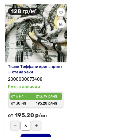
128 гр/м²
Ткань Тиффани креп, принт
— стена хаки
2000000073408
Есть в наличии
от 6 мп
213.79 р/мп
от 30 мп
195.20 р/мп
195.20 р
от
/мп