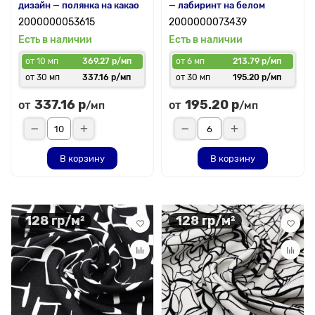
дизайн — полянка на какао
— лабиринт на белом
2000000053615
2000000073439
Есть в наличии
Есть в наличии
от 10 мп
369.27 р/мп
от 6 мп
213.79 р/мп
от 30 мп
337.16 р/мп
от 30 мп
195.20 р/мп
337.16 р
195.20 р
от
от
/мп
/мп
В корзину
В корзину
128 гр/м²
128 гр/м²