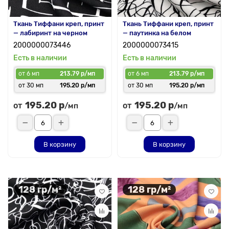
Ткань Тиффани креп, принт
Ткань Тиффани креп, принт
— лабиринт на черном
— паутинка на белом
2000000073446
2000000073415
Есть в наличии
Есть в наличии
от 6 мп
213.79 р/мп
от 6 мп
213.79 р/мп
от 30 мп
195.20 р/мп
от 30 мп
195.20 р/мп
195.20 р
195.20 р
от
от
/мп
/мп
В корзину
В корзину
128 гр/м²
128 гр/м²