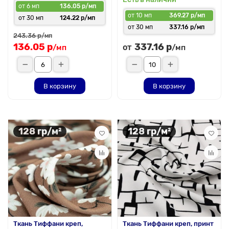
от 6 мп
136.05 р/мп
от 10 мп
369.27 р/мп
от 30 мп
124.22 р/мп
от 30 мп
337.16 р/мп
243.36 р
/мп
136.05 р
337.16 р
от
/мп
/мп
В корзину
В корзину
128 гр/м²
128 гр/м²
Ткань Тиффани креп,
Ткань Тиффани креп, принт