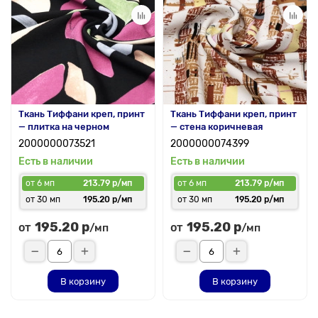
Ткань Тиффани креп, принт
Ткань Тиффани креп, принт
— плитка на черном
— стена коричневая
2000000073521
2000000074399
Есть в наличии
Есть в наличии
от 6 мп
213.79 р/мп
от 6 мп
213.79 р/мп
от 30 мп
195.20 р/мп
от 30 мп
195.20 р/мп
195.20 р
195.20 р
от
от
/мп
/мп
В корзину
В корзину