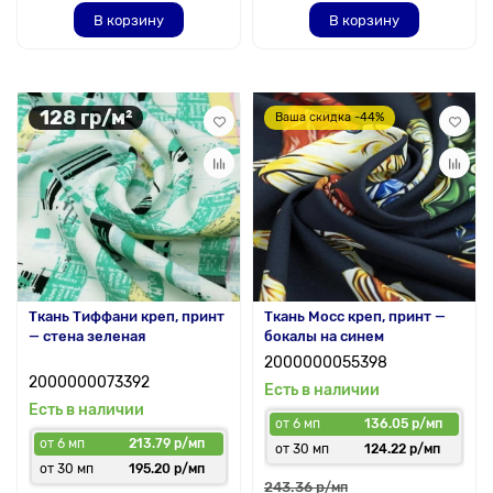
В корзину
В корзину
128 гр/м²
Ваша скидка -44%
Ткань Тиффани креп, принт
Ткань Мосс креп, принт —
— стена зеленая
бокалы на синем
2000000055398
2000000073392
Есть в наличии
Есть в наличии
от 6 мп
136.05 р/мп
от 6 мп
213.79 р/мп
от 30 мп
124.22 р/мп
от 30 мп
195.20 р/мп
243.36 р
/мп