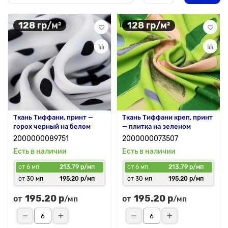
128 гр/м²
128 гр/м²
Ткань Тиффани, принт —
Ткань Тиффани креп, принт
горох черный на белом
— плитка на зеленом
2000000089751
2000000073507
Есть в наличии
Есть в наличии
от 6 мп
213.79 р/мп
от 6 мп
213.79 р/мп
от 30 мп
195.20 р/мп
от 30 мп
195.20 р/мп
195.20 р
195.20 р
от
от
/мп
/мп