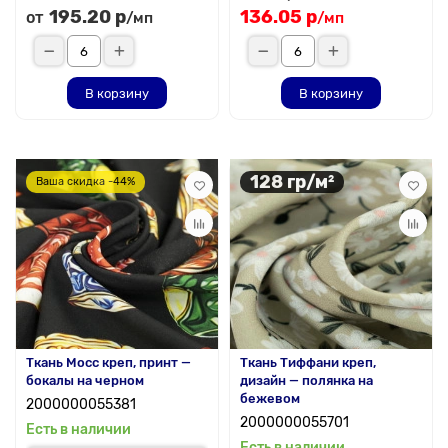
195.20 р
136.05 р
от
/мп
/мп
В корзину
В корзину
128 гр/м²
Ваша скидка -44%
Ткань Мосс креп, принт —
Ткань Тиффани креп,
бокалы на черном
дизайн — полянка на
бежевом
2000000055381
2000000055701
Есть в наличии
Есть в наличии