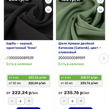
Тиффани принт по выгодной цене от 273,6? за метр. С таким
материалом создавать эксклюзивные модели – настоящая
радость!
Барби — черный,
Шелк Армани двойной
однотонный "Коко"
Катионик (Cationik), цвет —
оливковый
2000000089539
2000000089591
Есть в наличии
Есть в наличии
от 6 мп
243.36 р/мп
от 6 мп
258.57 р/мп
от 50 мп
222.24 р/мп
от 65 мп
235.76 р/мп
222.24 р
235.76 р
от
от
/мп
/мп