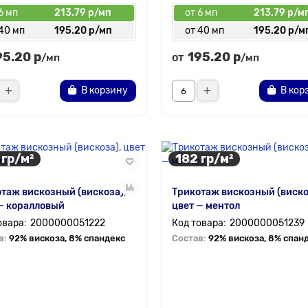
6 мп
213.79 р/мп
от 6 мп
213.79 р/м
 40 мп
195.20 р/мп
от 40 мп
195.20 р/м
95.20 р
195.20 р
от
/мп
/мп
В корзину
В кор
 гр/м²
182 гр/м²
таж вискозный (вискоза),
Трикотаж вискозный (виско
— коралловый
цвет — ментол
2000000051222
2000000051239
в:
92% вискоза, 8% спандекс
Состав:
92% вискоза, 8% спан