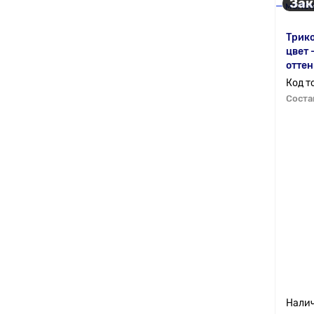
Зак
Трико
цвет 
отте
Соста