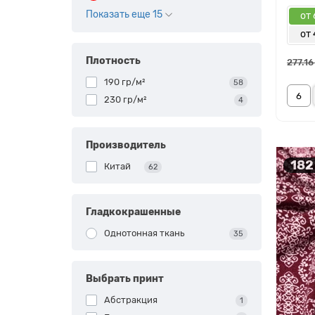
Показать еще 15
от 
от
Плотность
277.16
190 гр/м²
58
230 гр/м²
4
Производитель
182
Китай
62
Гладкокрашенные
Однотонная ткань
35
Выбрать принт
Абстракция
1