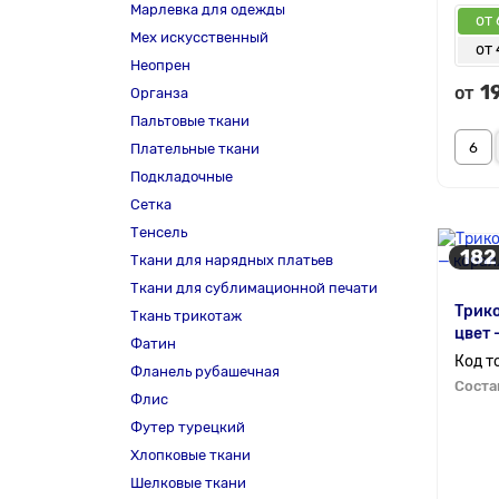
Марлевка для одежды
от 
Мех искусственный
от
Неопрен
1
от
Органза
Пальтовые ткани
Плательные ткани
Подкладочные
Сетка
Тенсель
182
Ткани для нарядных платьев
Ткани для сублимационной печати
Трико
Ткань трикотаж
цвет 
Фатин
Фланель рубашечная
Соста
Флис
Футер турецкий
Хлопковые ткани
Шелковые ткани