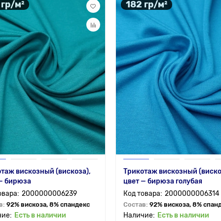
 гр/м²
182 гр/м²
таж вискозный (вискоза),
Трикотаж вискозный (виско
— бирюза
цвет — бирюза голубая
2000000006239
2000000006314
в:
92% вискоза, 8% спандекс
Состав:
92% вискоза, 8% спан
Есть в наличии
Есть в наличии