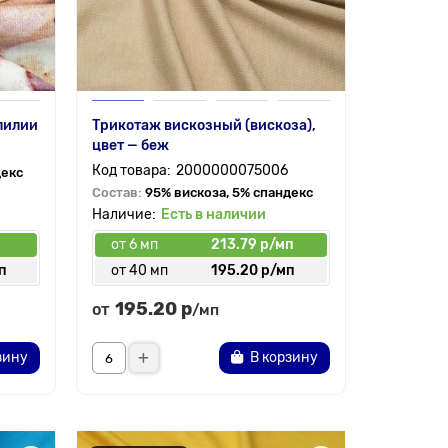
лилии
Трикотаж вискозный (вискоза),
цвет — беж
2000000075006
декс
Состав:
95% вискоза, 5% спандекс
Есть в наличии
п
от 6 мп
213.79 р/мп
п
от 40 мп
195.20 р/мп
195.20 р
от
/мп
зину
В корзину