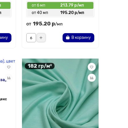
п
от 6 мп
213.79 р/мп
п
от 40 мп
195.20 р/мп
195.20 р
от
/мп
зину
В корзину
182 гр/м²
за),
декс