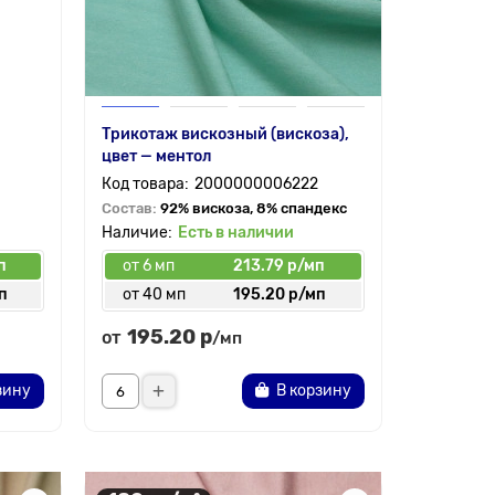
Трикотаж вискозный (вискоза),
цвет — ментол
2000000006222
Состав:
92% вискоза, 8% спандекс
Есть в наличии
п
от 6 мп
213.79 р/мп
п
от 40 мп
195.20 р/мп
195.20 р
от
/мп
зину
В корзину