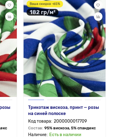
Ваша скидка -65%
182 гр/м²
 розы
Трикотаж вискоза, принт — розы
на синей полоске
2000000017709
декс
Состав:
95% вискоза, 5% спандекс
Есть в наличии