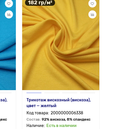
182 гр/м²
за),
Трикотаж вискозный (вискоза),
цвет — желтый
2000000006338
декс
Состав:
92% вискоза, 8% спандекс
Есть в наличии