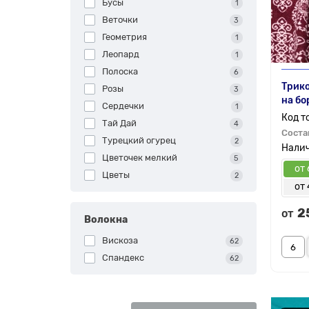
Бусы
1
Веточки
3
Геометрия
1
Леопард
1
Полоска
6
Трико
Розы
3
на бо
Сердечки
1
Тай Дай
4
Соста
Турецкий огурец
2
Цветочек мелкий
5
от 
Цветы
2
от
2
от
Волокна
Вискоза
62
Спандекс
62