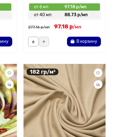
от 6 мп
97.18 р/мп
от 40 мп
88.73 р/мп
97.18 р
/мп
277.16 р
/мп
зину
В корзину
182 гр/м²