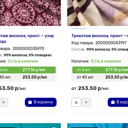
таж вискоза, принт — узор
Трикотаж вискоза, принт —
рдо
2000000043197
2000000035970
Состав:
95% вискоза, 5% спан
в:
95% вискоза, 5% спандекс
Есть в наличии
Есть в наличии
6 мп
277.16 р/мп
от 6 мп
277.16 р/м
 40 мп
253.50 р/мп
от 40 мп
253.50 р/м
53.50 р
253.50 р
от
/мп
/мп
В корзину
В кор