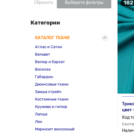
182
Сбросить
Выберите фильтры
Категории
КАТАЛОГ ТКАНИ
Атлас и Сатин
Вельвет
Велюр и бархат
Вискоза
Габардин
Джинсовые ткани
Замша стрейч
Костюмные ткани
Трико
Кружево и гипюр
цвет 
Лапша
Лен
Соста
Маркизет вискозный