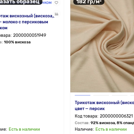
азать образец
182 гр/м²
таж вискозный (вискоза),
— молоко с персиковым
нком
2000000051949
в:
100% вискоза
Трикотаж вискозный (виско
цвет — персик
2000000006321
Состав:
92% вискоза, 8% спан
Есть в наличии
Есть в наличии