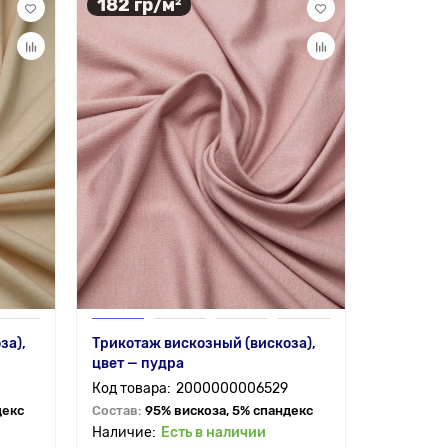
182 гр/м²
за),
Трикотаж вискозный (вискоза),
цвет — пудра
2000000006529
декс
Состав:
95% вискоза, 5% спандекс
Есть в наличии