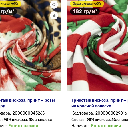
скидка -65%
Ваша скидка -65%
 гр/м²
182 гр/м²
таж вискоза, принт — розы
Трикотаж вискоза, принт —
ард
на красной полоске
2000000043265
2000000029016
в:
95% вискоза, 5% спандекс
Состав:
95% вискоза, 5% спан
Есть в наличии
Есть в наличии