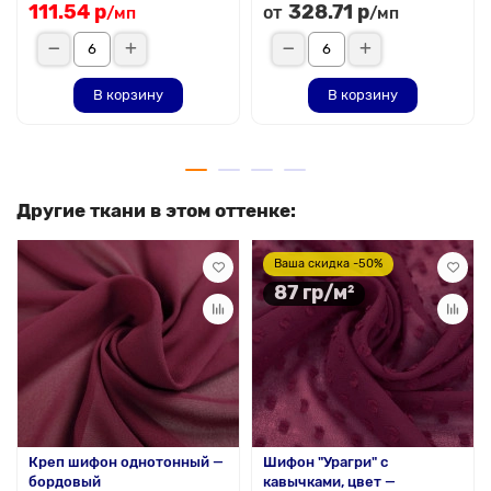
111.54 р
328.71 р
от
/мп
/мп
В корзину
В корзину
Другие ткани в этом оттенке:
Ваша скидка -50%
87 гр/м²
Креп шифон однотонный —
Шифон "Урагри" с
бордовый
кавычками, цвет —