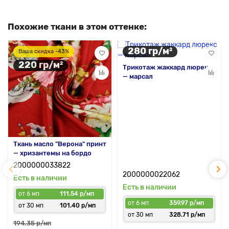
Похожие ткани в этом оттенке:
280 гр/м²
Ваша скидка -43%
220 гр/м²
Трикотаж жаккард люрекс
— марсал
Ткань масло "Верона" принт
— хризантемы на бордо
2000000033822
2000000022062
Есть в наличии
Есть в наличии
от 6 мп
111.54 р/мп
от 6 мп
359.97 р/мп
от 30 мп
101.40 р/мп
от 30 мп
328.71 р/мп
194.35 р
/мп