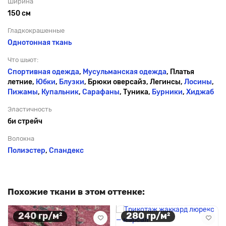
Ширина
150 см
Гладкокрашенные
Однотонная ткань
Что шьют:
Спортивная одежда
,
Мусульманская одежда
, Платья
летние,
Юбки
,
Блузки
, Брюки оверсайз, Легинсы,
Лосины
,
Пижамы
,
Купальник
,
Сарафаны
, Туника,
Бурники
,
Хиджаб
Эластичность
би стрейч
Волокна
Полиэстер
,
Спандекс
Похожие ткани в этом оттенке:
240 гр/м²
280 гр/м²