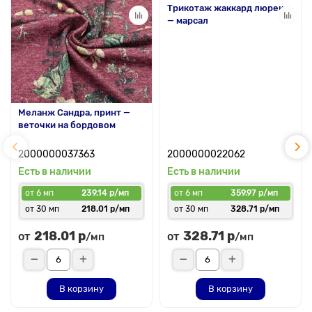
Трикотаж жаккард люрекс
— марсал
Меланж Сандра, принт —
веточки на бордовом
2000000037363
2000000022062
Есть в наличии
Есть в наличии
от 6 мп
239.14 р/мп
от 6 мп
359.97 р/мп
от 30 мп
218.01 р/мп
от 30 мп
328.71 р/мп
218.01 р
328.71 р
от
от
/мп
/мп
В корзину
В корзину