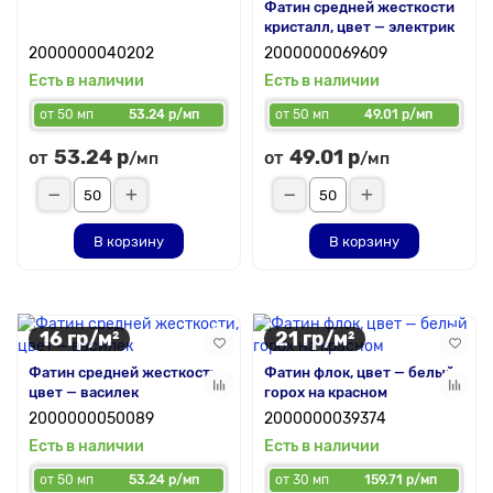
Фатин средней жесткости
кристалл, цвет — электрик
2000000040202
2000000069609
Есть в наличии
Есть в наличии
от 50 мп
53.24 р/мп
от 50 мп
49.01 р/мп
53.24 р
49.01 р
от
от
/мп
/мп
В корзину
В корзину
16 гр/м²
21 гр/м²
Фатин средней жесткости,
Фатин флок, цвет — белый
цвет — василек
горох на красном
2000000050089
2000000039374
Есть в наличии
Есть в наличии
от 50 мп
53.24 р/мп
от 30 мп
159.71 р/мп