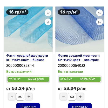
16 гр/м²
16 гр/м²
Фатин средней жесткости
Фатин средней жесткости
KP-11419, цвет — бирюза
KP-11419, цвет — электрик
2000000082844
2000000054032
Есть в наличии
Есть в наличии
от 50 мп
53.24 р/мп
от 50 мп
53.24 р/мп
53.24 р
53.24 р
от
от
/мп
/мп
В корзину
В корзину