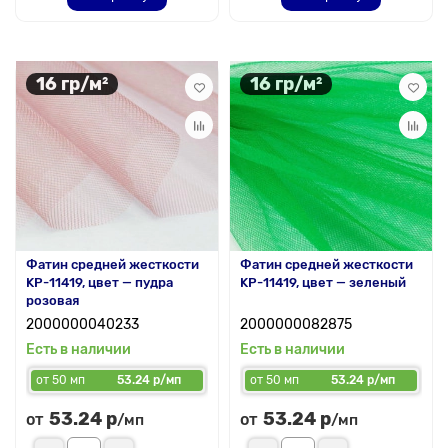
16 гр/м²
16 гр/м²
Фатин средней жесткости
Фатин средней жесткости
KP-11419, цвет — пудра
KP-11419, цвет — зеленый
розовая
2000000040233
2000000082875
Есть в наличии
Есть в наличии
от 50 мп
53.24 р/мп
от 50 мп
53.24 р/мп
53.24 р
53.24 р
от
от
/мп
/мп