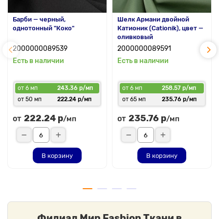
Барби — черный,
Шелк Армани двойной
однотонный "Коко"
Катионик (Cationik), цвет —
оливковый
2000000089539
2000000089591
Есть в наличии
Есть в наличии
от 6 мп
243.36 р/мп
от 6 мп
258.57 р/мп
от 50 мп
222.24 р/мп
от 65 мп
235.76 р/мп
222.24 р
235.76 р
от
от
/мп
/мп
В корзину
В корзину
Филиал Мир Fashion Ткани в