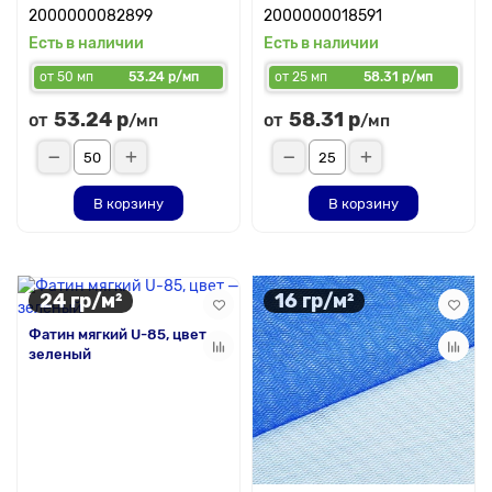
2000000082899
2000000018591
Есть в наличии
Есть в наличии
от 50 мп
53.24 р/мп
от 25 мп
58.31 р/мп
53.24 р
58.31 р
от
от
/мп
/мп
В корзину
В корзину
24 гр/м²
16 гр/м²
Фатин мягкий U-85, цвет —
зеленый