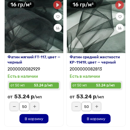
16 гр/м²
16 гр/м²
Фатин мягкий FT-117, цвет —
Фатин средней жесткости
черный
KP-11419, цвет — черный
2000000082929
2000000082813
Есть в наличии
Есть в наличии
от 50 мп
53.24 р/мп
от 50 мп
53.24 р/мп
53.24 р
53.24 р
от
от
/мп
/мп
В корзину
В корзину