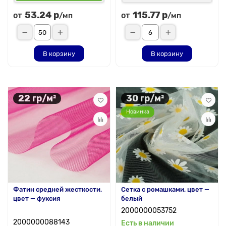
53.24 р
115.77 р
от
от
/мп
/мп
В корзину
В корзину
22 гр/м²
30 гр/м²
Новинка
Фатин средней жесткости,
Сетка с ромашками, цвет —
цвет — фуксия
белый
2000000053752
2000000088143
Есть в наличии