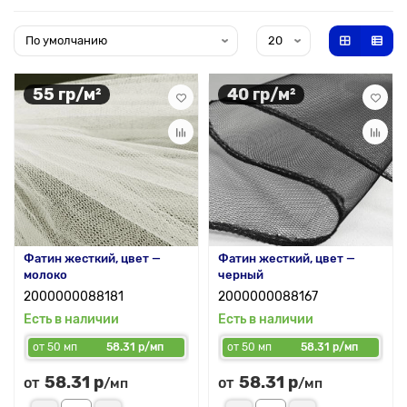
55 гр/м²
40 гр/м²
Фатин жесткий, цвет —
Фатин жесткий, цвет —
молоко
черный
2000000088181
2000000088167
Есть в наличии
Есть в наличии
от 50 мп
58.31 р/мп
от 50 мп
58.31 р/мп
58.31 р
58.31 р
от
от
/мп
/мп