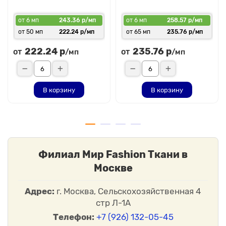
осуществляется по всей России. Если у вас возникли
вопросы, свяжитесь с нашим менеджером.
от 6 мп
243.36 р/мп
от 6 мп
258.57 р/мп
от 50 мп
222.24 р/мп
от 65 мп
235.76 р/мп
222.24 р
235.76 р
от
от
/мп
/мп
В корзину
В корзину
Филиал Мир Fashion Ткани в
Москве
Адрес:
г. Москва, Сельскохозяйственная 4
стр Л-1А
Телефон:
+7 (926) 132-05-45