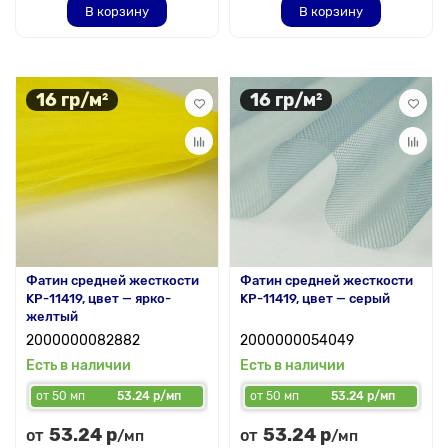
В корзину
В корзину
16 гр/м²
16 гр/м²
Фатин средней жесткости
Фатин средней жесткости
KP-11419, цвет — ярко-
KP-11419, цвет — серый
желтый
2000000082882
2000000054049
Есть в наличии
Есть в наличии
от 50 мп
53.24 р/мп
от 50 мп
53.24 р/мп
53.24 р
53.24 р
от
от
/мп
/мп