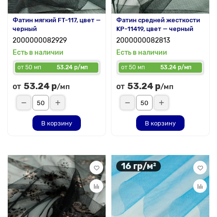
Фатин мягкий FT-117, цвет —
Фатин средней жесткости
черный
KP-11419, цвет — черный
2000000082929
2000000082813
Есть в наличии
Есть в наличии
от 50 мп
53.24 р/мп
от 50 мп
53.24 р/мп
53.24 р
53.24 р
от
от
/мп
/мп
В корзину
В корзину
16 гр/м²