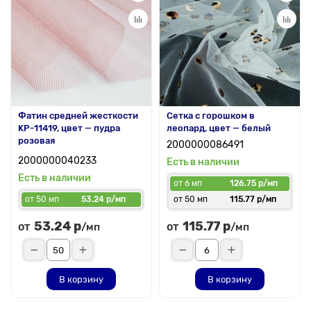
Фатин средней жесткости
Сетка с горошком в
KP-11419, цвет — пудра
леопард, цвет — белый
розовая
2000000086491
2000000040233
Есть в наличии
Есть в наличии
от 6 мп
126.75 р/мп
от 50 мп
53.24 р/мп
от 50 мп
115.77 р/мп
53.24 р
115.77 р
от
от
/мп
/мп
В корзину
В корзину