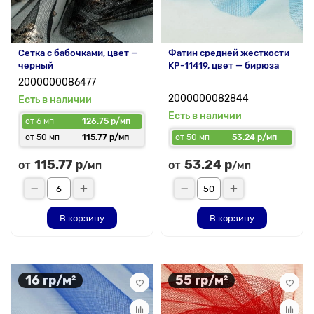
Сетка с бабочками, цвет —
Фатин средней жесткости
черный
KP-11419, цвет — бирюза
2000000086477
2000000082844
Есть в наличии
Есть в наличии
от 6 мп
126.75 р/мп
от 50 мп
115.77 р/мп
от 50 мп
53.24 р/мп
115.77 р
53.24 р
от
от
/мп
/мп
В корзину
В корзину
16 гр/м²
55 гр/м²