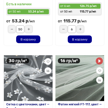
Есть в наличии
от 6 мп
126.75 р/мп
от 50 мп
53.24 р/мп
от 50 мп
115.77 р/мп
53.24 р
115.77 р
от
от
/мп
/мп
В корзину
В корзину
30 гр/м²
16 гр/м²
Сетка с цветочками, цвет —
Фатин мягкий FT-117, цвет —