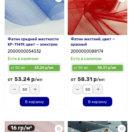
Фатин средней жесткости
Фатин жесткий, цвет —
KP-11419, цвет — электрик
красный
2000000054032
2000000088174
Есть в наличии
Есть в наличии
от 50 мп
53.24 р/мп
от 50 мп
58.31 р/мп
53.24 р
58.31 р
от
от
/мп
/мп
В корзину
В корзину
16 гр/м²