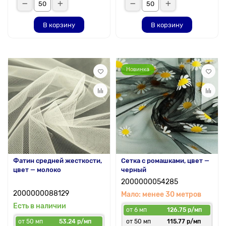
В корзину
В корзину
Новинка
Фатин средней жесткости,
Сетка с ромашками, цвет —
цвет — молоко
черный
2000000054285
2000000088129
Мало: менее 30 метров
Есть в наличии
от 6 мп
126.75 р/мп
от 50 мп
53.24 р/мп
от 50 мп
115.77 р/мп