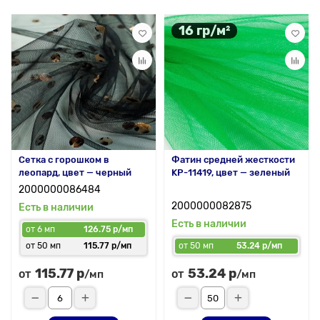
16 гр/м²
Сетка с горошком в
Фатин средней жесткости
леопард, цвет — черный
KP-11419, цвет — зеленый
2000000086484
2000000082875
Есть в наличии
Есть в наличии
от 6 мп
126.75 р/мп
от 50 мп
115.77 р/мп
от 50 мп
53.24 р/мп
115.77 р
53.24 р
от
от
/мп
/мп