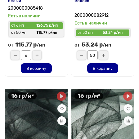
белый
молоко
2000000085418
2000000082912
Есть в наличии
Есть в наличии
от 6 мп
126.75 р/мп
от 50 мп
115.77 р/мп
от 50 мп
53.24 р/мп
115.77 р
53.24 р
от
от
/мп
/мп
В корзину
В корзину
16 гр/м²
16 гр/м²