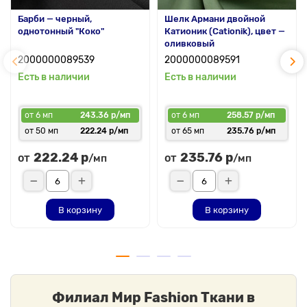
Барби — черный,
Шелк Армани двойной
однотонный "Коко"
Катионик (Cationik), цвет —
оливковый
2000000089539
2000000089591
Есть в наличии
Есть в наличии
от 6 мп
243.36 р/мп
от 6 мп
258.57 р/мп
от 50 мп
222.24 р/мп
от 65 мп
235.76 р/мп
222.24 р
235.76 р
от
от
/мп
/мп
В корзину
В корзину
Филиал Мир Fashion Ткани в