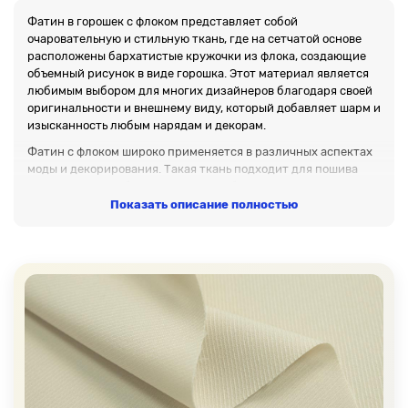
Фатин в горошек с флоком представляет собой
очаровательную и стильную ткань, где на сетчатой основе
расположены бархатистые кружочки из флока, создающие
объемный рисунок в виде горошка. Этот материал является
любимым выбором для многих дизайнеров благодаря своей
оригинальности и внешнему виду, который добавляет шарм и
изысканность любым нарядам и декорам.
Фатин с флоком широко применяется в различных аспектах
моды и декорирования. Такая ткань подходит для пошива
воздушных и необычных платьев, юбок, нарядов для
вечеринок и тематических мероприятий, украшений и
Показать описание полностью
аксессуаров. Он также популярен при создании элементов
декора для свадеб и праздников, таких как скатерти, завесы
или вуали, добавляющие изысканный и легкий акцент в
атмосферу торжественных событий.
Ширина фатина в горошек с флоком составляет 150
сантиметров, что делает его достаточно удобным в работе
для большинства проектов. Плотность ткани – 22 грамма на
квадратный метр, что гарантирует его легкость и
невесомость, сохраняя при этом четкость рисунка и фактуру.
В нашем интернет-магазине фатин с флоком представлен в