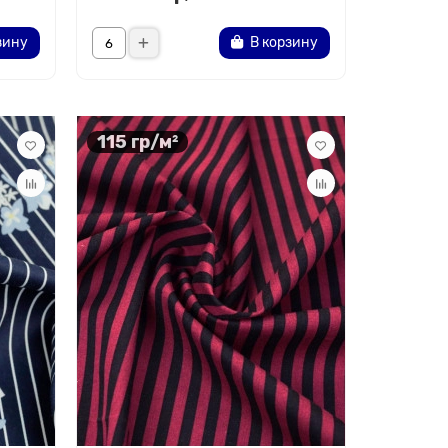
зину
В корзину
115 гр/м²