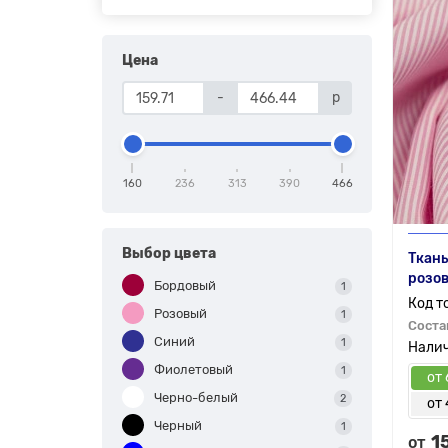
Цена
-
р
160
236
313
390
466
Выбор цвета
Ткань
розо
Бордовый
1
Розовый
1
Соста
Синий
1
Фиолетовый
1
от 
Черно-белый
2
от
Черный
1
1
от