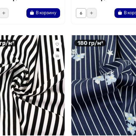
В корзину
В кор
 гр/м²
180 гр/м²