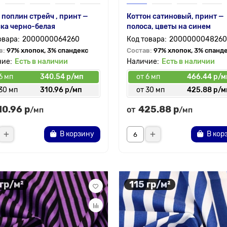
 поплин стрейч , принт —
Коттон сатиновый, принт —
ка черно-белая
полоса, цветы на синем
2000000064260
2000000048260
в:
97% хлопок, 3% спандекс
Состав:
97% хлопок, 3% спанд
Есть в наличии
Есть в наличии
6 мп
340.54 р/мп
от 6 мп
466.44 р/м
30 мп
310.96 р/мп
от 30 мп
425.88 р/м
10.96 р
425.88 р
от
/мп
/мп
В корзину
В кор
 гр/м²
115 гр/м²