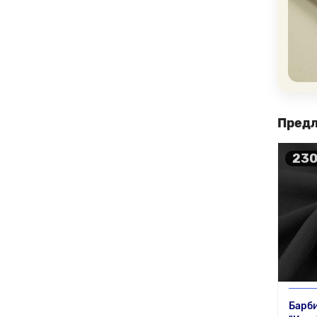
Предл
230
Барби