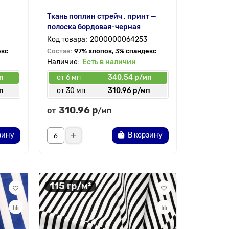
Ткань поплин стрейч , принт —
полоска бордовая-черная
2000000064253
екс
Состав:
97% хлопок, 3% спандекс
Есть в наличии
п
от 6 мп
340.54 р/мп
п
от 30 мп
310.96 р/мп
310.96 р
от
/мп
зину
В корзину
115 гр/м²