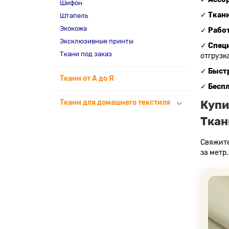
Шифон
✓
Ткани
Штапель
Экокожа
✓
Рабо
Эксклюзивные принты
✓
Спец
Ткани под заказ
отгрузка
✓
Быстр
Ткани от А до Я
✓
Бесп
Ткани для домашнего текстиля
Купи
Ткан
Свяжите
за метр