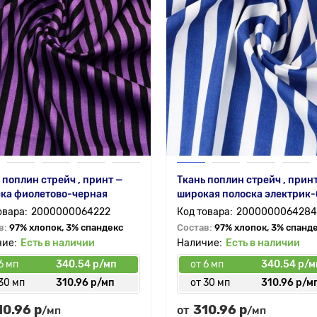
 поплин стрейч , принт —
Ткань поплин стрейч , прин
ка фиолетово-черная
широкая полоска электрик-
2000000064222
2000000064284
в:
97% хлопок, 3% спандекс
Состав:
97% хлопок, 3% спанд
Есть в наличии
Есть в наличии
6 мп
340.54 р/мп
от 6 мп
340.54 р/м
30 мп
310.96 р/мп
от 30 мп
310.96 р/м
10.96 р
310.96 р
от
/мп
/мп