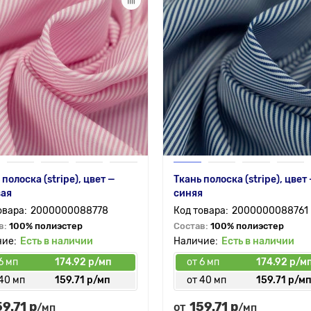
 полоска (stripe), цвет —
Ткань полоска (stripe), цвет
вая
синяя
2000000088778
2000000088761
в:
100% полиэстер
Состав:
100% полиэстер
Есть в наличии
Есть в наличии
6 мп
174.92 р/мп
от 6 мп
174.92 р/м
 40 мп
159.71 р/мп
от 40 мп
159.71 р/м
59.71 р
159.71 р
от
/мп
/мп