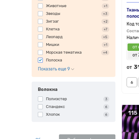
Животные
+1
Ткань
Звезды
+3
полос
Зигзаг
+2
Клетка
+7
Соста
Леопард
+5
Мишки
+1
от 
Морская тематика
+4
от 
Полоска
3
от
Показать еще 9
Волокна
Полиэстер
3
Спандекс
6
115
Хлопок
6