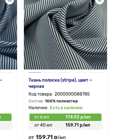
 —
Ткань полоска (stripe), цвет —
черная
2000000088785
Состав:
100% полиэстер
Есть в наличии
п
от 6 мп
174.92 р/мп
п
от 40 мп
159.71 р/мп
159.71 р
от
/мп