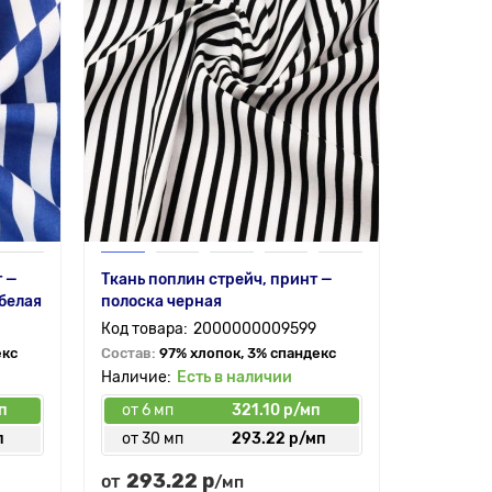
т —
Ткань поплин стрейч, принт —
белая
полоска черная
2000000009599
екс
Состав:
97% хлопок, 3% спандекс
Есть в наличии
п
от 6 мп
321.10 р/мп
п
от 30 мп
293.22 р/мп
293.22 р
от
/мп