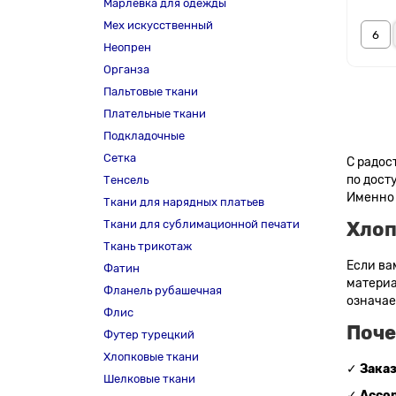
Марлевка для одежды
Мех искусственный
Неопрен
Органза
Пальтовые ткани
Плательные ткани
Подкладочные
Сетка
С радос
по дост
Тенсель
Именно 
Ткани для нарядных платьев
Ткани для сублимационной печати
Хлоп
Ткань трикотаж
Если ва
Фатин
материа
Фланель рубашечная
означае
Флис
Поче
Футер турецкий
Хлопковые ткани
✓
Заказ
Шелковые ткани
✓
Ассо