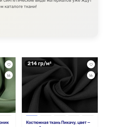
 и синтетические виды материалов уже ждут
м каталоге ткани!
214 гр/м²
130 гр
Муслин —
оник
Костюмная ткань Пикачу, цвет —
Состав:
1