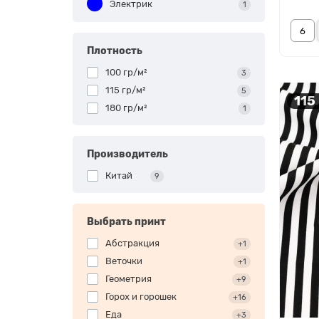
Электрик
1
Плотность
100 гр/м²
3
115 гр/м²
5
115
180 гр/м²
1
Производитель
Китай
9
Выбрать принт
Абстракция
+1
Веточки
+1
Геометрия
+9
Горох и горошек
+16
Еда
+3