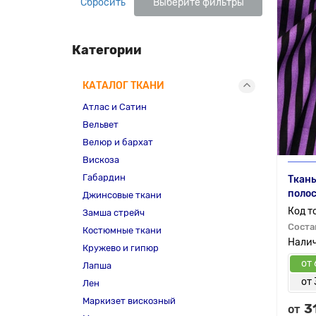
Сбросить
Выберите фильтры
Категории
КАТАЛОГ ТКАНИ
Атлас и Сатин
Вельвет
Велюр и бархат
Вискоза
Габардин
Ткань
полос
Джинсовые ткани
Замша стрейч
Соста
Костюмные ткани
Кружево и гипюр
от 
Лапша
от 
Лен
Маркизет вискозный
3
от