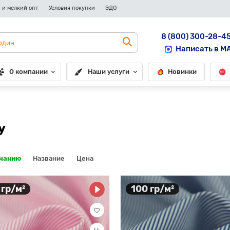
 и мелкий опт
Условия покупки
ЭДО
8 (800) 300-28-4
Написать в M
О компании
Наши услуги
Новинки
у
лчанию
Название
Цена
 гр/м²
100 гр/м²