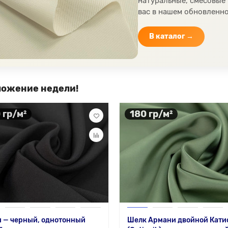
натуральные, смесовые
вас в нашем обновленно
В каталог →
ожение недели!
 гр/м²
180 гр/м²
 — черный, однотонный
Шелк Армани двойной Кати