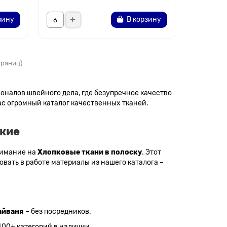
зину
В корзину
страниц)
ионалов швейного дела, где безупречное качество
ас огромный каталог качественных тканей.
нкие
внимание на
Хлопковые ткани в полоску
. Этот
вать в работе материалы из нашего каталога –
айваня
– без посредников.
400+ категорий в наличии.