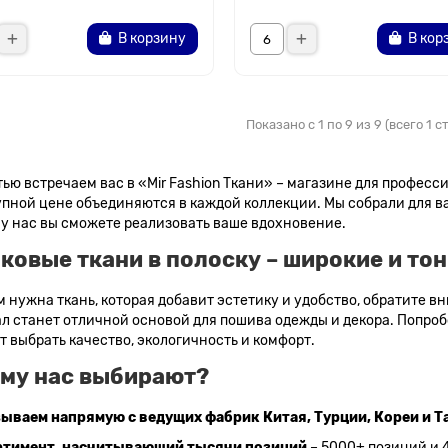
В корзину
В кор
Показано с 1 по 9 из 9 (всего 1 
тью встречаем вас в «Mir Fashion Ткани» – магазине для професс
упной цене объединяются в каждой коллекции. Мы собрали для в
у нас вы сможете реализовать ваше вдохновение.
ковые ткани в полоску – широкие и то
м нужна ткань, которая добавит эстетику и удобство, обратите 
л станет отличной основой для пошива одежды и декора. Попробо
т выбрать качество, экологичность и комфорт.
му нас выбирают?
ываем напрямую с ведущих фабрик Китая, Турции, Кореи и Т
ртимент, насчитывающий тысячи позиций
– 5000+ позиций и 