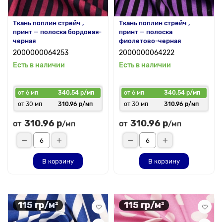
Ткань поплин стрейч ,
Ткань поплин стрейч ,
принт — полоска бордовая-
принт — полоска
черная
фиолетово-черная
2000000064253
2000000064222
Есть в наличии
Есть в наличии
от 6 мп
340.54 р/мп
от 6 мп
340.54 р/мп
от 30 мп
310.96 р/мп
от 30 мп
310.96 р/мп
310.96 р
310.96 р
от
от
/мп
/мп
В корзину
В корзину
115 гр/м²
115 гр/м²