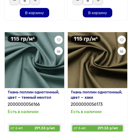
В корзину
В корзину
115 гр/м²
115 гр/м²
Ткань поплин однотонный,
Ткань поплин однотонный,
цвет — темный ментол
цвет — хаки
2000000056166
2000000056173
Есть в наличии
Есть в наличии
от 6 мп
291.53 р/мп
от 6 мп
291.53 р/мп