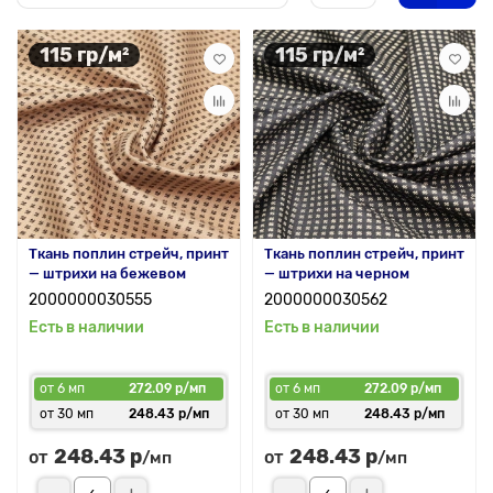
115 гр/м²
115 гр/м²
Ткань поплин стрейч, принт
Ткань поплин стрейч, принт
— штрихи на бежевом
— штрихи на черном
2000000030555
2000000030562
Есть в наличии
Есть в наличии
от 6 мп
272.09 р/мп
от 6 мп
272.09 р/мп
от 30 мп
248.43 р/мп
от 30 мп
248.43 р/мп
248.43 р
248.43 р
от
от
/мп
/мп