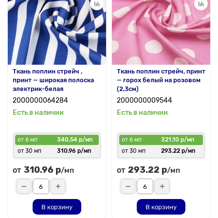
Ткань поплин стрейч ,
Ткань поплин стрейч, принт
принт — широкая полоска
— горох белый на розовом
электрик-белая
(2,3см)
2000000064284
2000000009544
Есть в наличии
Есть в наличии
от 6 мп
340.54 р/мп
от 6 мп
321.10 р/мп
от 30 мп
310.96 р/мп
от 30 мп
293.22 р/мп
310.96 р
293.22 р
от
от
/мп
/мп
В корзину
В корзину