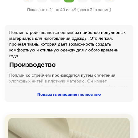
Показано с 21 по 40 из 49 (всего 3 страниц)
Поплин стрейч является одним из наиболее популярных
материалов для изготовления одежды. Это легкая,
прочная ткань, которая дает возможность создать
комфортную и стильную одежду для любого времени
года.
Производство
Поплин со стрейчем производится путем сплетения
хлопковых нитей в плотную материю. Он имеет
эластичные свойства, благодаря добавлению небольшого
процента эластана в основу. Это позволяет растягиваться
Показать описание полностью
и возвращаться в исходное положение без деформации.
Кроме того, она также имеет неплохие дышащие
свойства, что делает ее идеальной для повседневной
носки.
Свойства
Одежда, изготовленная из данного полотна, легко