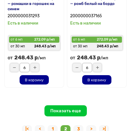
— ромашки в горошек на
— ромб белый на бордо
синем
2000000031293
2000000037165
Есть в наличии
Есть в наличии
от 6 мп
272.09 р/мп
от 6 мп
272.09 р/мп
от 30 мп
248.43 р/мп
от 30 мп
248.43 р/мп
248.43 р
248.43 р
от
от
/мп
/мп
В корзину
В корзину
Показать еще
|<
<
1
2
3
>
>|