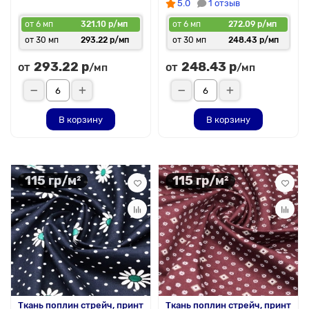
5.0
1 отзыв
от 6 мп
321.10 р/мп
от 6 мп
272.09 р/мп
от 30 мп
293.22 р/мп
от 30 мп
248.43 р/мп
293.22 р
248.43 р
от
от
/мп
/мп
В корзину
В корзину
115 гр/м²
115 гр/м²
Ткань поплин стрейч, принт
Ткань поплин стрейч, принт