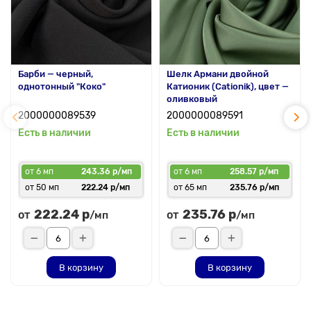
Барби — черный,
Шелк Армани двойной
однотонный "Коко"
Катионик (Cationik), цвет —
оливковый
2000000089539
2000000089591
Есть в наличии
Есть в наличии
от 6 мп
243.36 р/мп
от 6 мп
258.57 р/мп
от 50 мп
222.24 р/мп
от 65 мп
235.76 р/мп
222.24 р
235.76 р
от
от
/мп
/мп
В корзину
В корзину