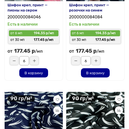
Шифон креп, принт —
Шифон креп, принт —
пионы на сером
розочки на синем
2000000084046
2000000084084
Есть в наличии
Есть в наличии
от 6 мп
194.35 р/мп
от 6 мп
194.35 р/мп
от 30 мп
177.45 р/мп
от 30 мп
177.45 р/мп
177.45 р
177.45 р
от
от
/мп
/мп
В корзину
В корзину
90 гр/м²
90 гр/м²