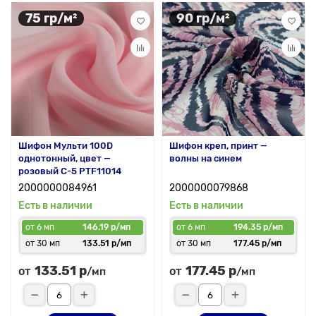
75 гр/м²
90 гр/м²
Шифон Мульти 100D
Шифон креп, принт —
однотонный, цвет —
волны на синем
розовый C-5 PTF11014
2000000084961
2000000079868
Есть в наличии
Есть в наличии
от 6 мп
146.19 р/мп
от 6 мп
194.35 р/мп
от 30 мп
133.51 р/мп
от 30 мп
177.45 р/мп
133.51 р
177.45 р
от
от
/мп
/мп