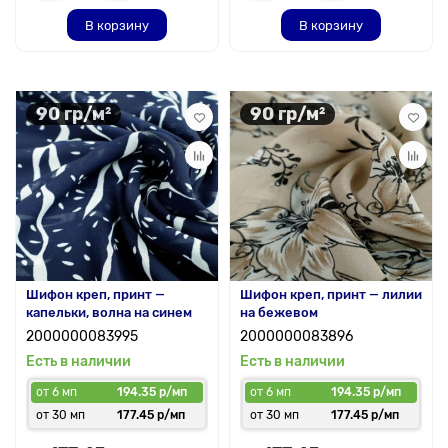
В корзину
В корзину
90 гр/м²
90 гр/м²
Шифон креп, принт —
Шифон креп, принт — лилии
капельки, волна на синем
на бежевом
2000000083995
2000000083896
Есть в наличии
Есть в наличии
от 6 мп
194.35 р/мп
от 6 мп
194.35 р/мп
от 30 мп
177.45 р/мп
от 30 мп
177.45 р/мп