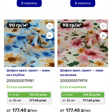
В корзину
В корзину
90 гр/м²
90 гр/м²
Шифон креп, принт — маки
Шифон креп, принт — маки
на голубом
на молоке
2000000079981
2000000079974
Есть в наличии
Есть в наличии
от 6 мп
194.35 р/мп
от 6 мп
194.35 р/мп
от 30 мп
177.45 р/мп
от 30 мп
177.45 р/мп
177.45 р
177.45 р
от
от
/мп
/мп