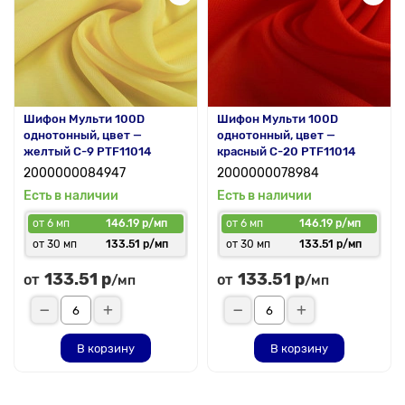
Шифон Мульти 100D
Шифон Мульти 100D
однотонный, цвет —
однотонный, цвет —
желтый C-9 PTF11014
красный C-20 PTF11014
2000000084947
2000000078984
Есть в наличии
Есть в наличии
от 6 мп
146.19 р/мп
от 6 мп
146.19 р/мп
от 30 мп
133.51 р/мп
от 30 мп
133.51 р/мп
133.51 р
133.51 р
от
от
/мп
/мп
В корзину
В корзину