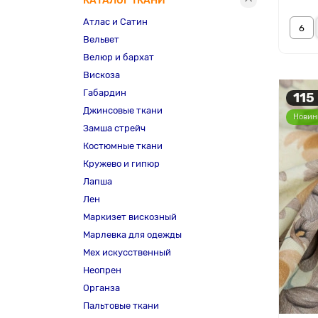
КАТАЛОГ ТКАНИ
Атлас и Сатин
Вельвет
Велюр и бархат
Вискоза
Габардин
115
Джинсовые ткани
Новин
Замша стрейч
Костюмные ткани
Кружево и гипюр
Лапша
Лен
Маркизет вискозный
Марлевка для одежды
Мех искусственный
Неопрен
Органза
Пальтовые ткани