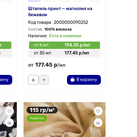
Штапель принт — магнолия на
бежевом
2000000090252
Состав:
100% вискоза
Есть в наличии
п
от 6 мп
194.35 р/мп
п
от 30 мп
177.45 р/мп
177.45 р
от
/мп
зину
В корзину
115 гр/м²
Новинка