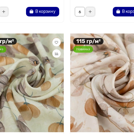
В корзину
В кор
 гр/м²
115 гр/м²
ка
Новинка