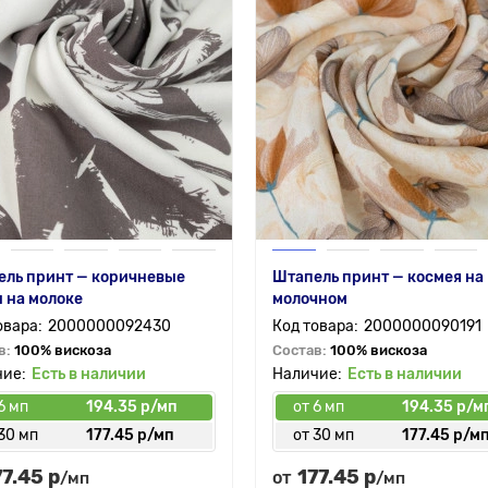
ель принт — коричневые
Штапель принт — космея на
 на молоке
молочном
2000000092430
2000000090191
в:
100% вискоза
Состав:
100% вискоза
Есть в наличии
Есть в наличии
6 мп
194.35 р/мп
от 6 мп
194.35 р/м
30 мп
177.45 р/мп
от 30 мп
177.45 р/м
77.45 р
177.45 р
от
/мп
/мп