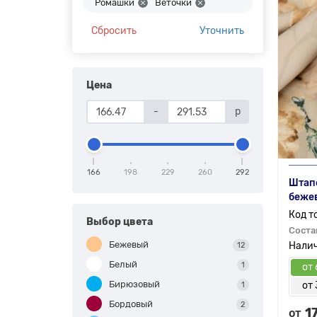
Ромашки
Веточки
Сбросить
Уточнить
Цена
-
р
166
198
229
260
292
Штапе
беже
Выбор цвета
Соста
Бежевый
12
Белый
1
от 
Бирюзовый
от 
1
Бордовый
2
1
от