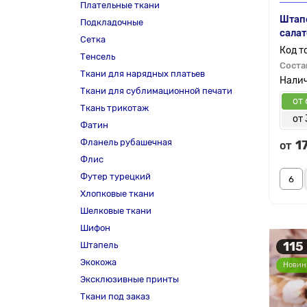
Плательные ткани
Штапе
Подкладочные
сала
Сетка
Тенсель
Соста
Ткани для нарядных платьев
Ткани для сублимационной печати
от 
Ткань трикотаж
от 
Фатин
Фланель рубашечная
1
от
Флис
Футер турецкий
Хлопковые ткани
Шелковые ткани
Шифон
115
Штапель
Экокожа
Новин
Эксклюзивные принты
Ткани под заказ