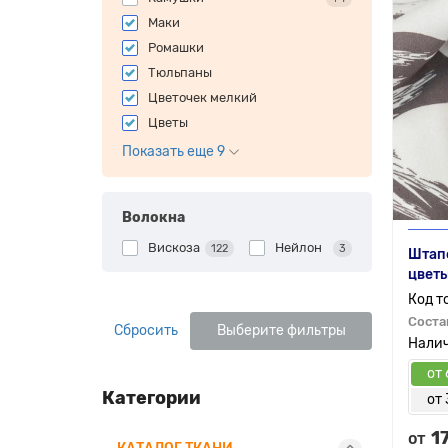
Маки
Ромашки
Тюльпаны
Цветочек мелкий
Цветы
Показать еще 9
Волокна
Вискоза
Нейлон
122
3
Штап
цветы
Соста
Сбросить
Выберите фильтры
от 
Категории
от 
1
от