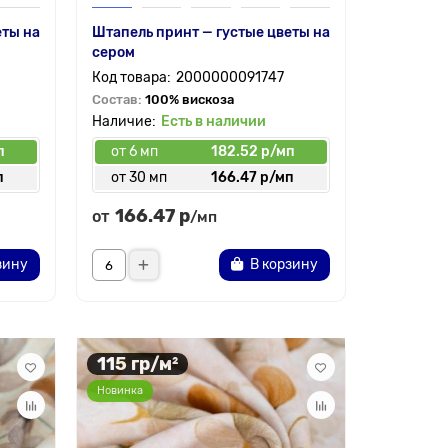
еты на
Штапель принт — густые цветы на
сером
2000000091747
Состав:
100% вискоза
Есть в наличии
п
от 6 мп
182.52 р/мп
п
от 30 мп
166.47 р/мп
166.47 р
от
/мп
зину
В корзину
115 гр/м²
Новинка