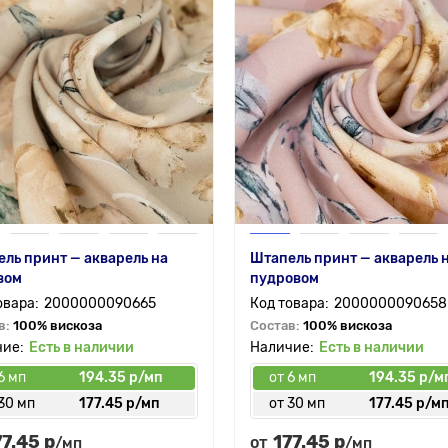
ль принт — акварель на
Штапель принт — акварель 
вом
пудровом
2000000090665
2000000090658
в:
100% вискоза
Состав:
100% вискоза
Есть в наличии
Есть в наличии
6 мп
194.35 р/мп
от 6 мп
194.35 р/м
30 мп
177.45 р/мп
от 30 мп
177.45 р/м
77.45 р
177.45 р
от
/мп
/мп