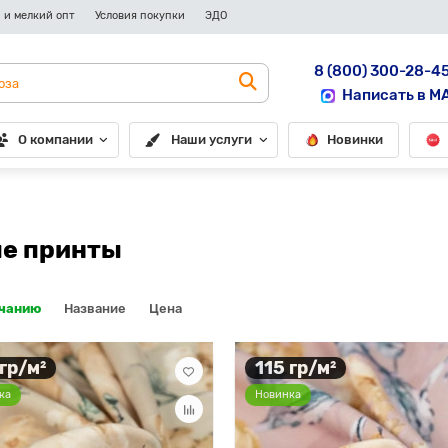
 и мелкий опт
Условия покупки
ЭДО
8 (800) 300-28-4
Написать в M
О компании
Наши услуги
Новинки
ые принты
лчанию
Название
Цена
 гр/м²
115 гр/м²
ка
Новинка