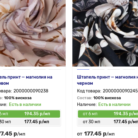
ль принт — магнолия на
Штапель принт — магнолия 
овом
черном
2000000090238
2000000090245
в:
100% вискоза
Состав:
100% вискоза
Есть в наличии
Есть в наличии
6 мп
194.35 р/мп
от 6 мп
194.35 р/м
30 мп
177.45 р/мп
от 30 мп
177.45 р/м
77.45 р
177.45 р
от
/мп
/мп