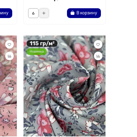
зину
В корзину
115 гр/м²
Новинка