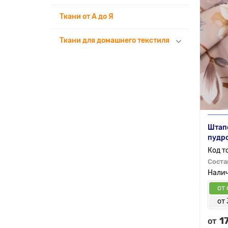
Ткани от А до Я
Ткани для домашнего текстиля
Штапе
пудр
Соста
от 
от 
1
от