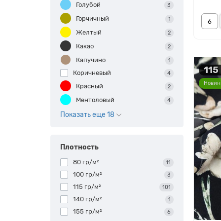
Голубой
3
Горчичный
1
Желтый
2
Какао
2
Капучино
1
115
Коричневый
4
Новин
Красный
2
Ментоловый
4
Показать еще 18
Плотность
80 гр/м²
11
100 гр/м²
3
115 гр/м²
101
140 гр/м²
1
155 гр/м²
6