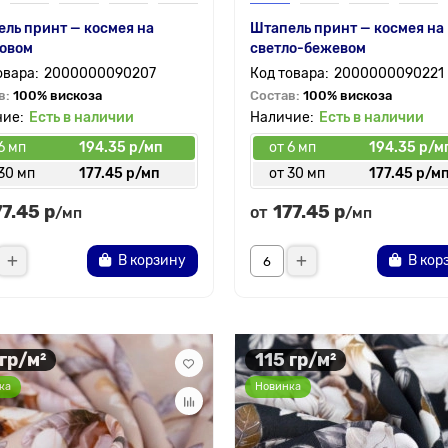
ль принт — космея на
Штапель принт — космея на
товом
светло-бежевом
2000000090207
2000000090221
в:
100% вискоза
Состав:
100% вискоза
Есть в наличии
Есть в наличии
6 мп
194.35 р/мп
от 6 мп
194.35 р/м
30 мп
177.45 р/мп
от 30 мп
177.45 р/м
77.45 р
177.45 р
от
/мп
/мп
В корзину
В кор
 гр/м²
115 гр/м²
ка
Новинка