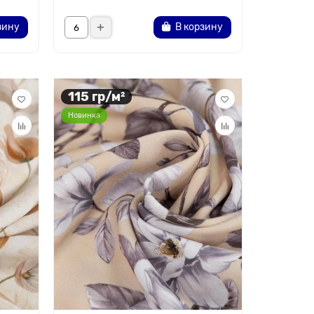
зину
В корзину
115 гр/м²
Новинка