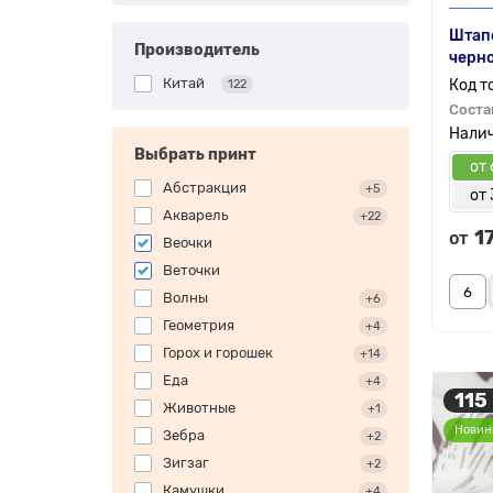
Штапе
Производитель
черн
Китай
122
Соста
Выбрать принт
от 
Абстракция
+5
от 
Акварель
+22
1
от
Веочки
Веточки
Волны
+6
Геометрия
+4
Горох и горошек
+14
Еда
+4
115
Животные
+1
Новин
Зебра
+2
Зигзаг
+2
Камушки
+4