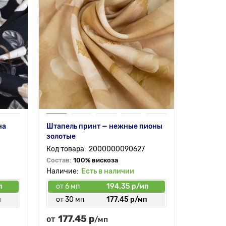
на
Штапель принт — нежные пионы
золотые
2000000090627
Состав:
100% вискоза
Есть в наличии
п
от 6 мп
194.35 р/мп
п
от 30 мп
177.45 р/мп
177.45 р
от
/мп