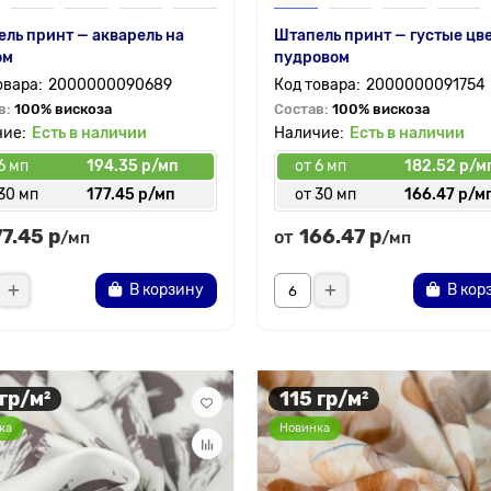
ль принт — акварель на
Штапель принт — густые цв
ом
пудровом
2000000090689
2000000091754
в:
100% вискоза
Состав:
100% вискоза
Есть в наличии
Есть в наличии
6 мп
194.35 р/мп
от 6 мп
182.52 р/м
30 мп
177.45 р/мп
от 30 мп
166.47 р/м
77.45 р
166.47 р
от
/мп
/мп
В корзину
В кор
 гр/м²
115 гр/м²
ка
Новинка