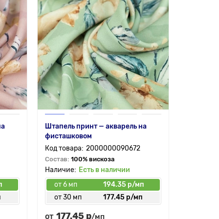
на
Штапель принт — акварель на
фисташковом
2000000090672
Состав:
100% вискоза
Есть в наличии
п
от 6 мп
194.35 р/мп
п
от 30 мп
177.45 р/мп
177.45 р
от
/мп