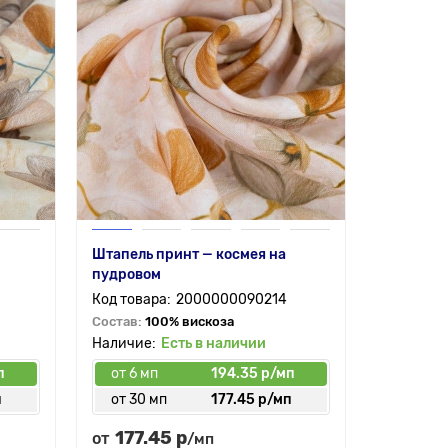
Штапель принт — космея на
пудровом
2000000090214
Состав:
100% вискоза
Есть в наличии
п
от 6 мп
194.35 р/мп
п
от 30 мп
177.45 р/мп
177.45 р
от
/мп