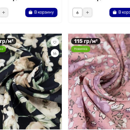
В корзину
В кор
 гр/м²
115 гр/м²
ка
Новинка