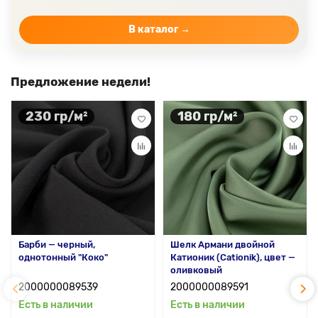
В каталог →
Предложение недели!
230 гр/м²
180 гр/м²
Барби — черный,
Шелк Армани двойной
однотонный "Коко"
Катионик (Cationik), цвет —
оливковый
2000000089539
2000000089591
Есть в наличии
Есть в наличии