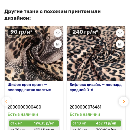
Другие ткани с похожим принтом или
дизайном:
90 гр/м²
240 гр/м²
Шифон креп принт —
Бифлекс дизайн, — леопард
леопард пятна желтые
средний D-6
2000000000480
2000000076461
Есть в наличии
Есть в наличии
от 6 мп
194.35 р/мп
от 10 мп
437.71 р/мп
от 30 мп
177.45 р/мп
от 40 мп
399.69 р/мп