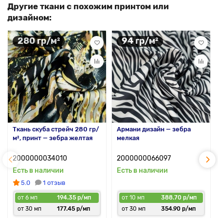
Другие ткани с похожим принтом или
дизайном:
280 гр/м²
94 гр/м²
Ткань скуба стрейч 280 гр/
Армани дизайн — зебра
м², принт — зебра желтая
мелкая
2000000034010
2000000066097
Есть в наличии
Есть в наличии
5.0
1 отзыв
от 6 мп
194.35 р/мп
от 10 мп
388.70 р/мп
от 30 мп
177.45 р/мп
от 30 мп
354.90 р/мп