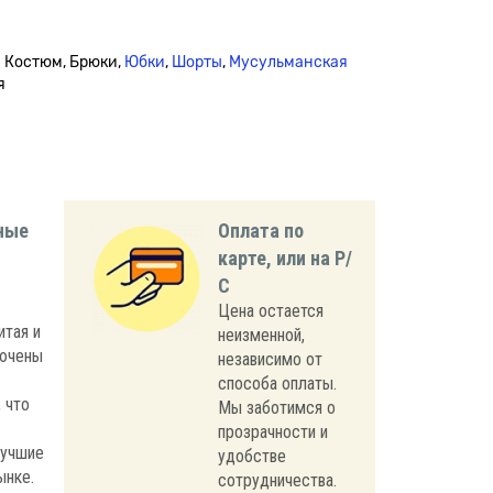
й Костюм, Брюки,
Юбки
,
Шорты
,
Мусульманская
я
ные
Оплата по
карте, или на Р/
С
Цена остается
итая и
неизменной,
лючены
независимо от
способа оплаты.
 что
Мы заботимся о
прозрачности и
лучшие
удобстве
ынке.
сотрудничества.