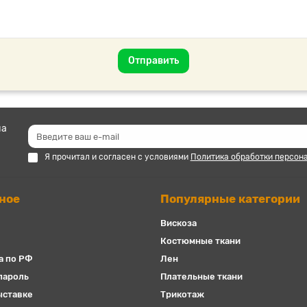
Отправить
на
Я прочитал и согласен с условиями
Политика обработки персон
ное
Популярные категории
Вискоза
Костюмные ткани
а по РФ
Лен
пароль
Плательные ткани
ыставке
Трикотаж