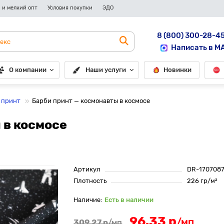
 и мелкий опт
Условия покупки
ЭДО
8 (800) 300-28-4
Написать в M
О компании
Наши услуги
Новинки
 принт
Барби принт — космонавты в космосе
 в космосе
Артикул
DR-170708
Плотность
226 гр/м²
Есть в наличии
96.33 р
/мп
309.27 р
/мп