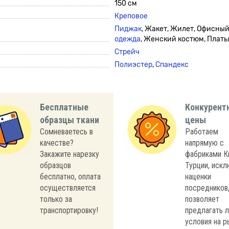
150 см
Креповое
Пиджак
, Жакет, Жилет, Офисны
одежда
, Женский костюм, Плать
Стрейч
Полиэстер
,
Спандекс
Бесплатные
Конкурент
образцы ткани
цены
Сомневаетесь в
Работаем
качестве?
напрямую с
Закажите нарезку
фабриками К
образцов
Турции, иск
бесплатно, оплата
наценки
осуществляется
посредников,
только за
позволяет
транспортировку!
предлагать 
условия на р