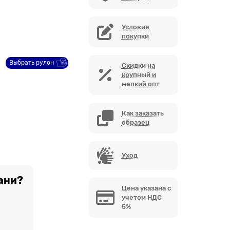
Условия
покупки
Выбрать рулон
Скидки на
крупный и
мелкий опт
Как заказать
образец
Уход
ани?
Цена указана с
учетом НДС
5%