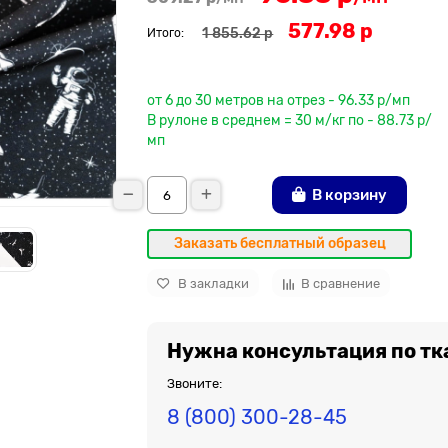
577.98 р
1 855.62 р
Итого:
До рулона еще
от 6 до 30 метров на отрез - 96.33 р/мп
В рулоне в среднем = 30 м/кг по - 88.73 р/
мп
В корзину
Заказать бесплатный образец
В закладки
В сравнение
Нужна консультация по тк
Звоните:
8 (800) 300-28-45