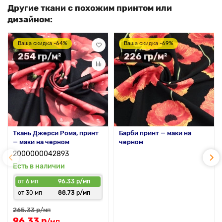
Другие ткани с похожим принтом или
дизайном:
Ваша скидка -64%
Ваша скидка -69%
254 гр/м²
226 гр/м²
Ткань Джерси Рома, принт
Барби принт — маки на
— маки на черном
черном
2000000042893
Есть в наличии
от 6 мп
96.33 р/мп
от 30 мп
88.73 р/мп
265.33 р
/мп
96.33 р
/мп