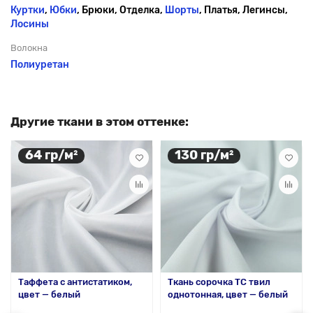
Куртки
,
Юбки
, Брюки, Отделка,
Шорты
, Платья, Легинсы,
Лосины
Волокна
Полиуретан
Другие ткани в этом оттенке:
64 гр/м²
130 гр/м²
Таффета с антистатиком,
Ткань сорочка ТС твил
цвет — белый
однотонная, цвет — белый