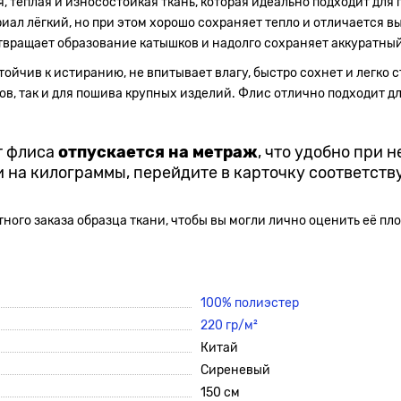
, тёплая и износостойкая ткань, которая идеально подходит для
риал лёгкий, но при этом хорошо сохраняет тепло и отличается 
отвращает образование катышков и надолго сохраняет аккуратны
тойчив к истиранию, не впитывает влагу, быстро сохнет и легко 
ов, так и для пошива крупных изделий. Флис отлично подходит д
т флиса
отпускается на метраж
, что удобно при 
и на килограммы, перейдите в карточку соответств
ного заказа образца ткани, чтобы вы могли лично оценить её пл
100% полиэстер
220 гр/м²
Китай
Сиреневый
150 см