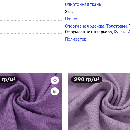
Однотонная ткань
25 кг
Начес
Спортивная одежда
,
Толстовки
,
Оформление интерьера,
Куклы
,
И
Полиэстер
 гр/м²
290 гр/м²