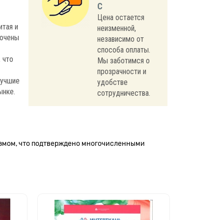
С
Цена остается
итая и
неизменной,
лючены
независимо от
способа оплаты.
 что
Мы заботимся о
прозрачности и
лучшие
удобстве
ынке.
сотрудничества.
измом, что подтверждено многочисленными