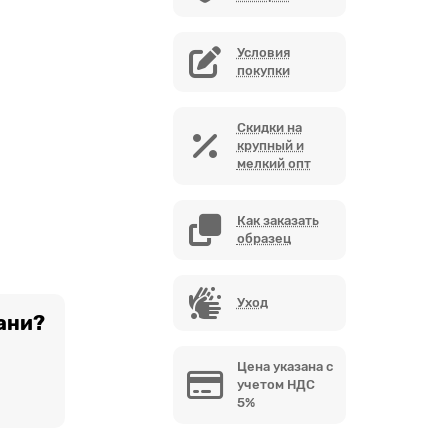
Условия
покупки
Скидки на
крупный и
мелкий опт
Как заказать
образец
Уход
ани?
Цена указана с
учетом НДС
5%