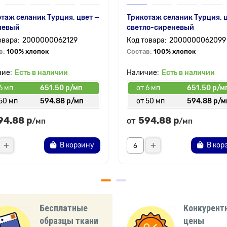
таж селаник Турция, цвет —
Трикотаж селаник Турция, 
невый
светло-сиреневый
2000000062129
2000000062099
в:
100% хлопок
Состав:
100% хлопок
Есть в наличии
Есть в наличии
6 мп
651.50 р/мп
от 6 мп
651.50 р/м
50 мп
594.88 р/мп
от 50 мп
594.88 р/м
94.88 р
594.88 р
от
/мп
/мп
В корзину
В кор
Бесплатные
Конкурент
образцы ткани
цены