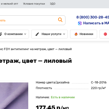
 и мелкий опт
Условия покупки
ЭДО
8 (800) 300-28-4
Написать в M
О компании
Наши услуги
Новинки
ис FDY антипилинг на метраж, цвет — лиловый
етраж, цвет — лиловый
Номер цвета/дизайна
С-18-2016
Плотность
220 гр/м²
Есть в наличии
177.45 р
/мп