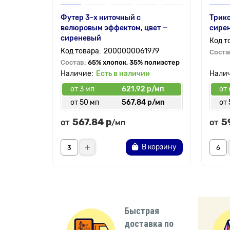
Футер 3-х ниточный с
Трико
велюровым эффектом, цвет —
сире
сиреневый
2000000061979
Соста
Состав:
65% хлопок, 35% полиэстер
Есть в наличии
от 3 мп
621.92 р/мп
от 
от 50 мп
567.84 р/мп
от 
567.84 р
5
от
от
/мп
В корзину
Быстрая
доставка по