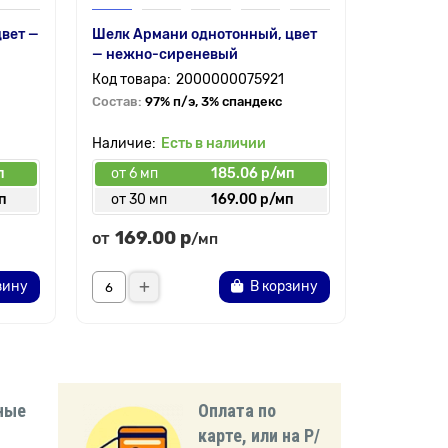
цвет —
Шелк Армани однотонный, цвет
Футер с 
— нежно-сиреневый
фиолето
2000000075921
Состав:
97% п/э, 3% спандекс
Состав:
6
Есть в наличии
п
от 6 мп
185.06 р/мп
от 3 мп
п
от 30 мп
169.00 р/мп
от 65 
169.00 р
474.
от
от
/мп
зину
В корзину
ные
Оплата по
карте, или на Р/