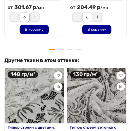
301.67 р
204.49 р
от
от
/мп
/мп
В корзину
В корзину
Другие ткани в этом оттенке:
148 гр/м²
130 гр/м²
Гипюр стрейч с цветами,
Гипюр стрейч веточки с