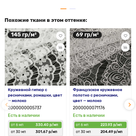
Похожие ткани в этом оттенке:
145 гр/м²
69 гр/м²
Кружевной гипюр с
Французское кружевное
ресничками, ромашки, цвет
полотно с ресничками,
— молоко
цвет — молоко
2000000005737
2000000071176
Есть в наличии
Есть в наличии
от 6 мп
330.40 р/мп
от 6 мп
223.93 р/мп
от 30 мп
301.67 р/мп
от 30 мп
204.49 р/мп