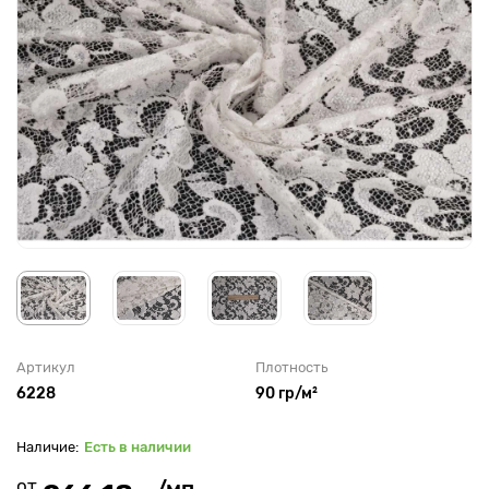
Артикул
Плотность
6228
90 гр/м²
Есть в наличии
от
/мп