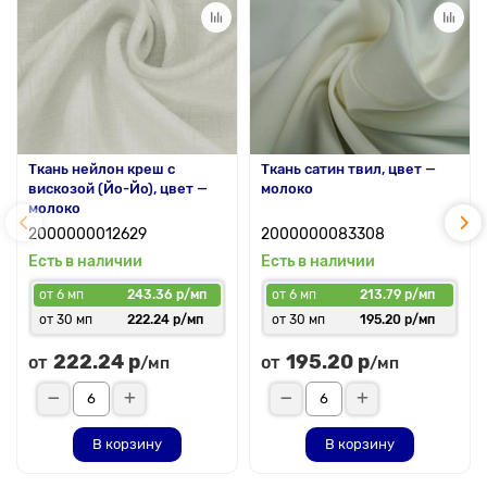
Ткань нейлон креш с
Ткань сатин твил, цвет —
вискозой (Йо-Йо), цвет —
молоко
молоко
2000000012629
2000000083308
Есть в наличии
Есть в наличии
от 6 мп
243.36 р/мп
от 6 мп
213.79 р/мп
от 30 мп
222.24 р/мп
от 30 мп
195.20 р/мп
222.24 р
195.20 р
от
от
/мп
/мп
В корзину
В корзину