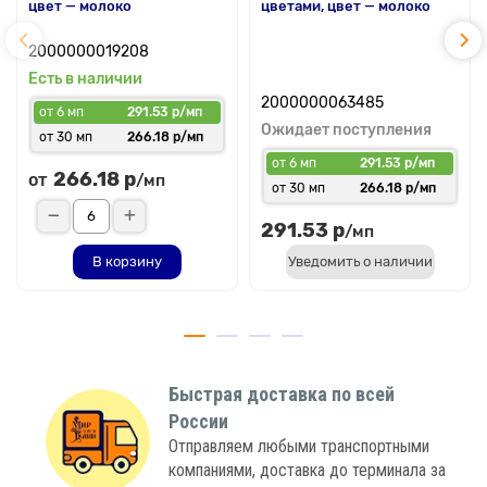
цвет — молоко
цветами, цвет — молоко
2000000019208
Есть в наличии
2000000063485
от 6 мп
291.53 р/мп
Ожидает поступления
от 30 мп
266.18 р/мп
от 6 мп
291.53 р/мп
266.18 р
от
/мп
от 30 мп
266.18 р/мп
291.53 р
/мп
В корзину
Уведомить о наличии
Быстрая доставка по всей
России
Отправляем любыми транспортными
компаниями, доставка до терминала за