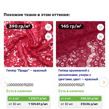
Похожие ткани в этом оттенке:
390 гр/м²
145 гр/м²
Гипюр "Прадо" — красный
Гипюр кружевной с
ресничками, узоры с
цветами, цвет — красный
2000000015200
2000000015521
Есть в наличии
Есть в наличии
от 6 мп
1 215.11 р/мп
от 6 мп
340.54 р/мп
от 30 мп
1 109.49 р/мп
от 30 мп
310.96 р/мп