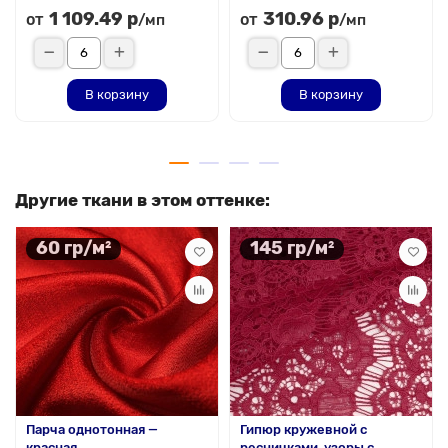
1 109.49 р
310.96 р
от
от
/мп
/мп
В корзину
В корзину
Другие ткани в этом оттенке:
60 гр/м²
145 гр/м²
Парча однотонная —
Гипюр кружевной с
красная
ресничками, узоры с