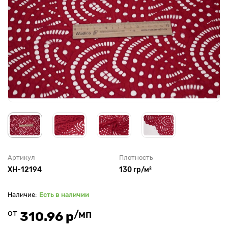
Артикул
Плотность
XH-12194
130 гр/м²
Есть в наличии
от
/мп
310.96 р